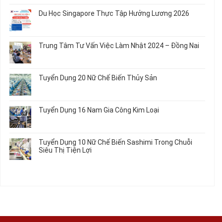
và
Chế
Dụng
bình
Áo
Du Học Singapore Thực Tập Hưởng Lương 2026
Tạo
04
luận
Thun
Đầu
Nam
ở
Không
Nối
Gia
Đơn
có
Dây
Công
Hàng
bình
Điện
Trung Tâm Tư Vấn Việc Làm Nhật 2024 – Đồng Nai
Linh
Nữ
luận
Dùng
Kiện
Đi
ở
Không
Trong
Chi
Nhật
Du
có
Ô
Tiết
Mới
Học
bình
Tô
Ô
Tuyển Dụng 20 Nữ Chế Biến Thủy Sản
Nhất
Singapore
luận
Máy
Tô
2026
Thực
ở
Không
Móc
Tập
Trung
có
Hưởng
Tâm
bình
Tuyển Dụng 16 Nam Gia Công Kim Loại
Lương
Tư
luận
2026
Vấn
ở
Không
Việc
Tuyển
có
Làm
Dụng
bình
Tuyển Dụng 10 Nữ Chế Biến Sashimi Trong Chuỗi
Nhật
20
luận
Siêu Thị Tiện Lợi
2024
Nữ
ở
–
Chế
Tuyển
Không
Đồng
Biến
Dụng
có
Nai
Thủy
16
bình
Sản
Nam
luận
Gia
ở
Công
Tuyển
Kim
Dụng
Loại
10