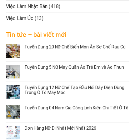
Việc Làm Nhật Bản
(418)
Việc Làm Úc
(13)
Tin tức – bài viết mới
Tuyển Dụng 20 Nữ Chế Biến Món Ăn Sơ Chế Rau Củ
Không
có
bình
Tuyển Dụng 5 Nữ May Quần Áo Trẻ Em và Áo Thun
luận
ở
Không
Tuyển
có
Dụng
bình
Tuyển Dụng 12 Nữ Chế Tạo Đầu Nối Dây Điện Dùng
20
luận
Trong Ô Tô Máy Móc
Nữ
ở
Chế
Tuyển
Không
Biến
Dụng
có
Tuyển Dụng 04 Nam Gia Công Linh Kiện Chi Tiết Ô Tô
Món
5
bình
Ăn
Nữ
luận
Không
Sơ
May
ở
có
Chế
Quần
Tuyển
bình
Rau
Đơn Hàng Nữ Đi Nhật Mới Nhất 2026
Áo
Dụng
luận
Củ
Trẻ
12
ở
Không
Em
Nữ
Tuyển
có