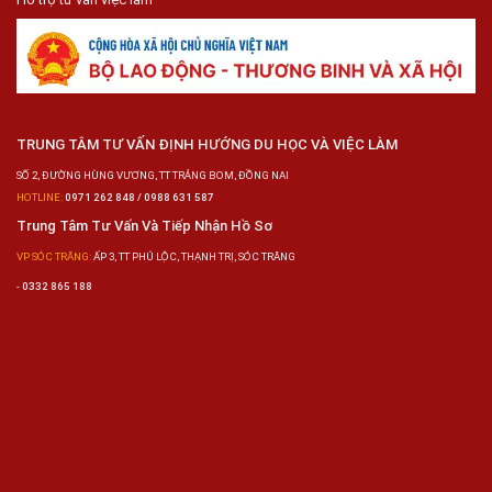
TRUNG TÂM TƯ VẤN ĐỊNH HƯỚNG DU HỌC VÀ VIỆC LÀM
SỐ 2, ĐƯỜNG HÙNG VƯƠNG, TT TRẢNG BOM, ĐỒNG NAI
HOTLINE:
0971 262 848 / 0988 631 587
Trung Tâm Tư Vấn Và Tiếp Nhận Hồ Sơ
VP SÓC TRĂNG:
ẤP 3, TT PHÚ LỘC, THẠNH TRỊ, SÓC TRĂNG
-
0332 865 188