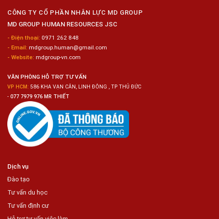
Nữ
Chế
CÔNG TY CỔ PHẦN NHÂN LỰC MD GROUP
Biến
MD GROUP HUMAN RESOURCES JSC
Sashimi
Trong
- Điện thoại:
0971 262 848
Chuỗi
- Email:
mdgroup.human@gmail.com
Siêu
Thị
- Website:
mdgroup-vn.com
Tiện
Lợi
VĂN PHÒNG HỖ TRỢ TƯ VẤN
VP HCM:
586 KHA VẠN CÂN, LINH ĐÔNG , TP THỦ ĐỨC
-
077 7979 976 MR THIẾT
Dịch vụ
Đào tạo
Tư vấn du học
Tư vấn định cư
Hỗ trợ tư vấn việc làm