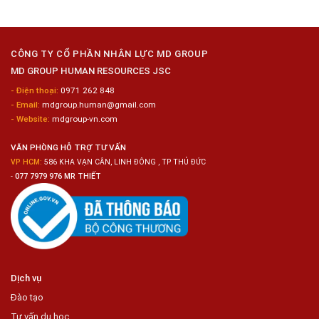
Công
Tuyển
Kim
Dụng
Loại
10
Nữ
Chế
CÔNG TY CỔ PHẦN NHÂN LỰC MD GROUP
Biến
MD GROUP HUMAN RESOURCES JSC
Sashimi
Trong
- Điện thoại:
0971 262 848
Chuỗi
- Email:
mdgroup.human@gmail.com
Siêu
Thị
- Website:
mdgroup-vn.com
Tiện
Lợi
VĂN PHÒNG HỖ TRỢ TƯ VẤN
VP HCM:
586 KHA VẠN CÂN, LINH ĐÔNG , TP THỦ ĐỨC
-
077 7979 976 MR THIẾT
Dịch vụ
Đào tạo
Tư vấn du học