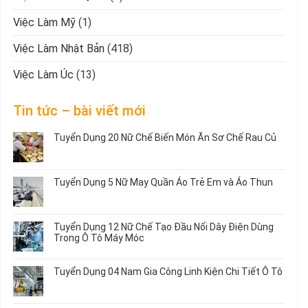
Việc Làm Mỹ
(1)
Việc Làm Nhật Bản
(418)
Việc Làm Úc
(13)
Tin tức – bài viết mới
Tuyển Dụng 20 Nữ Chế Biến Món Ăn Sơ Chế Rau Củ
Không
có
bình
Tuyển Dụng 5 Nữ May Quần Áo Trẻ Em và Áo Thun
luận
ở
Không
Tuyển
có
Dụng
bình
Tuyển Dụng 12 Nữ Chế Tạo Đầu Nối Dây Điện Dùng
20
luận
Trong Ô Tô Máy Móc
Nữ
ở
Chế
Tuyển
Không
Biến
Dụng
có
Tuyển Dụng 04 Nam Gia Công Linh Kiện Chi Tiết Ô Tô
Món
5
bình
Ăn
Nữ
luận
Không
Sơ
May
ở
có
Chế
Quần
Tuyển
bình