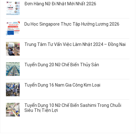
Rau
Đơn Hàng Nữ Đi Nhật Mới Nhất 2026
Áo
Dụng
luận
Củ
Trẻ
12
ở
Không
Em
Nữ
Tuyển
có
và
Chế
Dụng
bình
Áo
Du Học Singapore Thực Tập Hưởng Lương 2026
Tạo
04
luận
Thun
Đầu
Nam
ở
Không
Nối
Gia
Đơn
có
Dây
Công
Hàng
bình
Điện
Trung Tâm Tư Vấn Việc Làm Nhật 2024 – Đồng Nai
Linh
Nữ
luận
Dùng
Kiện
Đi
ở
Không
Trong
Chi
Nhật
Du
có
Ô
Tiết
Mới
Học
bình
Tô
Ô
Tuyển Dụng 20 Nữ Chế Biến Thủy Sản
Nhất
Singapore
luận
Máy
Tô
2026
Thực
ở
Không
Móc
Tập
Trung
có
Hưởng
Tâm
bình
Tuyển Dụng 16 Nam Gia Công Kim Loại
Lương
Tư
luận
2026
Vấn
ở
Không
Việc
Tuyển
có
Làm
Dụng
bình
Tuyển Dụng 10 Nữ Chế Biến Sashimi Trong Chuỗi
Nhật
20
luận
Siêu Thị Tiện Lợi
2024
Nữ
ở
–
Chế
Tuyển
Không
Đồng
Biến
Dụng
có
Nai
Thủy
16
bình
Sản
Nam
luận
Gia
ở