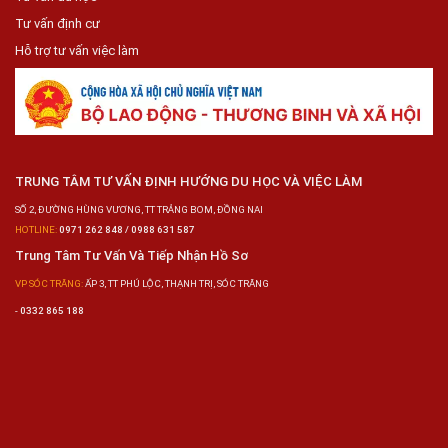
Tư vấn định cư
Hỗ trợ tư vấn việc làm
TRUNG TÂM TƯ VẤN ĐỊNH HƯỚNG DU HỌC VÀ VIỆC LÀM
SỐ 2, ĐƯỜNG HÙNG VƯƠNG, TT TRẢNG BOM, ĐỒNG NAI
HOTLINE:
0971 262 848 / 0988 631 587
Trung Tâm Tư Vấn Và Tiếp Nhận Hồ Sơ
VP SÓC TRĂNG:
ẤP 3, TT PHÚ LỘC, THẠNH TRỊ, SÓC TRĂNG
-
0332 865 188