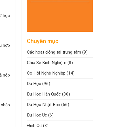
từ học
Chuyên mục
hù hợp
Các hoạt động tại trung tâm
(9)
Chia Sẻ Kinh Nghiệm
(8)
Cơ Hội Nghề Nghiệp
(14)
và nộp
Du Học
(96)
Du Học Hàn Quốc
(30)
Du Học Nhật Bản
(56)
n nhập
Du Học Úc
(6)
Định Cư
(8)