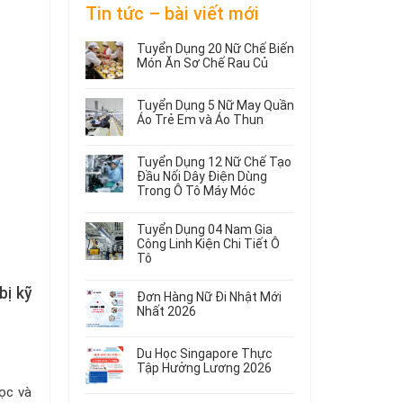
Tin tức – bài viết mới
Tuyển Dụng 20 Nữ Chế Biến
Món Ăn Sơ Chế Rau Củ
Không
có
Tuyển Dụng 5 Nữ May Quần
bình
Áo Trẻ Em và Áo Thun
luận
ở
Không
Tuyển
có
Tuyển Dụng 12 Nữ Chế Tạo
Dụng
bình
Đầu Nối Dây Điện Dùng
20
luận
Trong Ô Tô Máy Móc
ở
Nữ
Tuyển
Không
Chế
Dụng
có
Biến
Tuyển Dụng 04 Nam Gia
5
bình
Món
Công Linh Kiện Chi Tiết Ô
Nữ
luận
Ăn
Tô
ở
May
Sơ
Không
Tuyển
Quần
Chế
bị kỹ
có
Dụng
Áo
Rau
Đơn Hàng Nữ Đi Nhật Mới
bình
12
Trẻ
Củ
Nhất 2026
luận
Nữ
Em
Không
ở
Chế
và
có
Tuyển
Tạo
Áo
Du Học Singapore Thực
bình
Dụng
Đầu
Thun
Tập Hưởng Lương 2026
luận
04
Nối
ở
Không
học và
Nam
Dây
Đơn
có