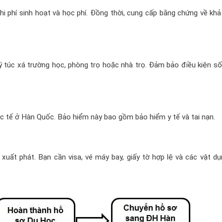
chi phí sinh hoạt và học phí. Đồng thời, cung cấp bằng chứng về kh
ý túc xá trường học, phòng trọ hoặc nhà trọ. Đảm bảo điều kiện s
c tế ở Hàn Quốc. Bảo hiểm này bao gồm bảo hiểm y tế và tai nạn.
i xuất phát. Bạn cần visa, vé máy bay, giấy tờ hợp lệ và các vật d