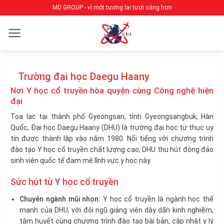
Bỏ
MD GROUP - vì một tương lai tươi sáng hơn
qua
nội
dung
Trường đại học Daegu Haany
Nơi Y học cổ truyền hòa quyện cùng Công nghệ hiện
đại
Tọa lạc tại thành phố Gyeongsan, tỉnh Gyeongsangbuk, Hàn
Quốc, Đại học Daegu Haany (DHU) là trường đại học tư thục uy
tín được thành lập vào năm 1980. Nổi tiếng với chương trình
đào tạo Y học cổ truyền chất lượng cao, DHU thu hút đông đảo
sinh viên quốc tế đam mê lĩnh vực y học này.
Sức hút từ Y học cổ truyền
Chuyên ngành mũi nhọn:
Y học cổ truyền là ngành học thế
mạnh của DHU, với đội ngũ giảng viên dày dặn kinh nghiệm,
tâm huyết cùng chương trình đào tạo bài bản, cập nhật y lý