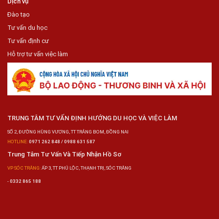
Dịch vụ
Đào tạo
Tư vấn du học
Tư vấn định cư
Hỗ trợ tư vấn việc làm
TRUNG TÂM TƯ VẤN ĐỊNH HƯỚNG DU HỌC VÀ VIỆC LÀM
SỐ 2, ĐƯỜNG HÙNG VƯƠNG, TT TRẢNG BOM, ĐỒNG NAI
HOTLINE:
0971 262 848 / 0988 631 587
Trung Tâm Tư Vấn Và Tiếp Nhận Hồ Sơ
VP SÓC TRĂNG:
ẤP 3, TT PHÚ LỘC, THẠNH TRỊ, SÓC TRĂNG
-
0332 865 188