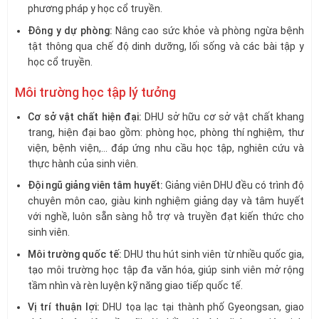
phương pháp y học cổ truyền.
Đông y dự phòng:
Nâng cao sức khỏe và phòng ngừa bệnh
tật thông qua chế độ dinh dưỡng, lối sống và các bài tập y
học cổ truyền.
Môi trường học tập lý tưởng
Cơ sở vật chất hiện đại:
DHU sở hữu cơ sở vật chất khang
trang, hiện đại bao gồm: phòng học, phòng thí nghiệm, thư
viện, bệnh viện,… đáp ứng nhu cầu học tập, nghiên cứu và
thực hành của sinh viên.
Đội ngũ giảng viên tâm huyết:
Giảng viên DHU đều có trình độ
chuyên môn cao, giàu kinh nghiệm giảng dạy và tâm huyết
với nghề, luôn sẵn sàng hỗ trợ và truyền đạt kiến thức cho
sinh viên.
Môi trường quốc tế:
DHU thu hút sinh viên từ nhiều quốc gia,
tạo môi trường học tập đa văn hóa, giúp sinh viên mở rộng
tầm nhìn và rèn luyện kỹ năng giao tiếp quốc tế.
Vị trí thuận lợi:
DHU tọa lạc tại thành phố Gyeongsan, giao