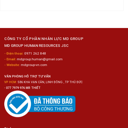
có
Nai
Thủy
16
bình
Sản
Nam
luận
Gia
ở
Công
Tuyển
Kim
Dụng
Loại
10
Nữ
Chế
CÔNG TY CỔ PHẦN NHÂN LỰC MD GROUP
Biến
MD GROUP HUMAN RESOURCES JSC
Sashimi
Trong
- Điện thoại:
0971 262 848
Chuỗi
- Email:
mdgroup.human@gmail.com
Siêu
Thị
- Website:
mdgroup-vn.com
Tiện
Lợi
VĂN PHÒNG HỖ TRỢ TƯ VẤN
VP HCM:
586 KHA VẠN CÂN, LINH ĐÔNG , TP THỦ ĐỨC
-
077 7979 976 MR THIẾT