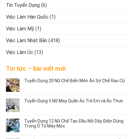
Tin Tuyển Dụng
(6)
Việc Làm Hàn Quốc
(1)
Việc Làm Mỹ
(1)
Việc Làm Nhật Bản
(418)
Việc Làm Úc
(13)
Tin tức – bài viết mới
Tuyển Dụng 20 Nữ Chế Biến Món Ăn Sơ Chế Rau Củ
Không
có
bình
Tuyển Dụng 5 Nữ May Quần Áo Trẻ Em và Áo Thun
luận
ở
Không
Tuyển
có
Dụng
bình
Tuyển Dụng 12 Nữ Chế Tạo Đầu Nối Dây Điện Dùng
20
luận
Trong Ô Tô Máy Móc
Nữ
ở
Chế
Tuyển
Không
Biến
Dụng
có