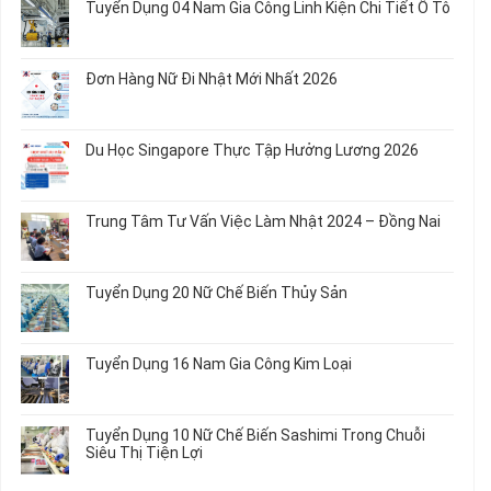
Tuyển Dụng 04 Nam Gia Công Linh Kiện Chi Tiết Ô Tô
Món
5
bình
Ăn
Nữ
luận
Không
Sơ
May
ở
có
Chế
Quần
Tuyển
bình
Rau
Đơn Hàng Nữ Đi Nhật Mới Nhất 2026
Áo
Dụng
luận
Củ
Trẻ
12
ở
Không
Em
Nữ
Tuyển
có
và
Chế
Dụng
bình
Áo
Du Học Singapore Thực Tập Hưởng Lương 2026
Tạo
04
luận
Thun
Đầu
Nam
ở
Không
Nối
Gia
Đơn
có
Dây
Công
Hàng
bình
Điện
Trung Tâm Tư Vấn Việc Làm Nhật 2024 – Đồng Nai
Linh
Nữ
luận
Dùng
Kiện
Đi
ở
Không
Trong
Chi
Nhật
Du
có
Ô
Tiết
Mới
Học
bình
Tô
Ô
Tuyển Dụng 20 Nữ Chế Biến Thủy Sản
Nhất
Singapore
luận
Máy
Tô
2026
Thực
ở
Không
Móc
Tập
Trung
có
Hưởng
Tâm
bình
Tuyển Dụng 16 Nam Gia Công Kim Loại
Lương
Tư
luận
2026
Vấn
ở
Không
Việc
Tuyển
có
Làm
Dụng
bình
Tuyển Dụng 10 Nữ Chế Biến Sashimi Trong Chuỗi
Nhật
20
luận
Siêu Thị Tiện Lợi
2024
Nữ
ở
–
Chế
Tuyển
Không
Đồng
Biến
Dụng