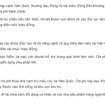
 nhập cảnh Hàn Quốc thường dao động từ vài triệu đồng đến khoảng
lệ phí hành chính.
 hộ chiếu nếu cần thiết, chi phí khám sức khỏe và các thủ tục liê
ồng đến một triệu đồng.
 các khóa đào tạo về kỹ năng nghề và quy trình làm việc tại Hàn 
 đến vài chục triệu đồng.
o hiểm tai nạn, các khoản hỗ trợ trong quá trình làm việc. Chi p
yển dụng chịu phần lớn.
chi phí thuê nhà tạm trú (nếu có) tại Hàn Quốc. Chi phí này dao đ
 thuộc vào đời sống và khu vực lưu trú.
 đi lại, mua sắm đồ dùng cá nhân và các nhu yếu phẩm hàng ngày k