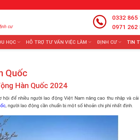
0332 865
0971 262
định cư
DU HỌC
HỖ TRỢ TƯ VẤN VIỆC LÀM
ĐỊNH CƯ
TIN 
àn Quốc
o động Hàn Quốc 2024
cơ hội để nhiều người lao động Việt Nam nâng cao thu nhập và cải
uốc
, người lao động cần chuẩn bị một số khoản chi phí nhất định.