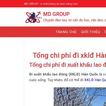
Bỏ
MD GROUP - vì một tương lai tươi sáng hơn
qua
MD GROUP
nội
dung
Chuyên đào tạo, tư vấn du học, việc làm, 
TRANG CHỦ
GIỚI THIỆU
Tổng chi phí đi xklđ H
Tổng chi phí đi xuất khẩu la
Đi xuất khẩu lao động (XKLĐ) Hàn Quốc
là 
cuộc sống. Tuy nhiên, để có thể đi
XKLĐ Hàn Q