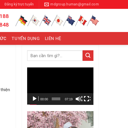
Đăng ký trực tuyến
mdgroup.human@gmail.com
 188
 848
TỨC
TUYỂN DỤNG
LIÊN HỆ
Trình
chơi
Video
 thiện
00:00
07:19