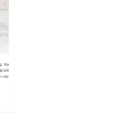
, tùy
ấp bởi
nh các