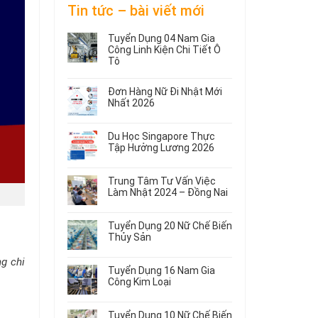
Tin tức – bài viết mới
Tuyển Dụng 04 Nam Gia
Công Linh Kiện Chi Tiết Ô
Tô
Không
có
Đơn Hàng Nữ Đi Nhật Mới
bình
Nhất 2026
luận
Không
ở
có
Tuyển
Du Học Singapore Thực
bình
Dụng
Tập Hưởng Lương 2026
luận
04
ở
Không
Nam
Đơn
có
Gia
Trung Tâm Tư Vấn Việc
Hàng
bình
Công
Làm Nhật 2024 – Đồng Nai
Nữ
luận
Linh
ở
Không
Đi
Kiện
Du
có
Nhật
Chi
Tuyển Dụng 20 Nữ Chế Biến
Học
bình
Mới
Tiết
Thủy Sản
Singapore
luận
Nhất
Ô
ở
Không
Thực
2026
Tô
ng chi
Trung
có
Tập
Tuyển Dụng 16 Nam Gia
Tâm
bình
Hưởng
Công Kim Loại
Tư
luận
Lương
ở
Không
Vấn
2026
Tuyển
có
Việc
Tuyển Dụng 10 Nữ Chế Biến