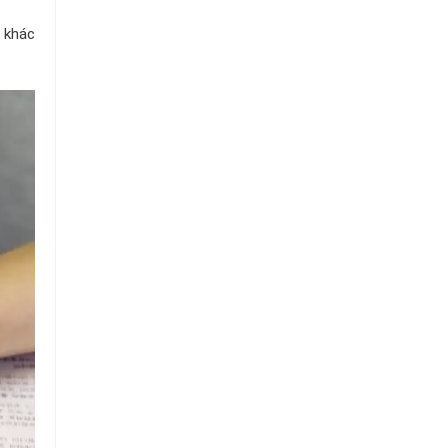
Tô
í khác