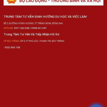
TRUNG TÂM TƯ VẤN ĐỊNH HƯỚNG DU HỌC VÀ VIỆC LÀM
SỐ 2, ĐƯỜNG HÙNG VƯƠNG, TT TRẢNG BOM, ĐỒNG NAI
HOTLINE:
0971 262 848 / 0988 631 587
Trung Tâm Tư Vấn Và Tiếp Nhận Hồ Sơ
VP SÓC TRĂNG:
ẤP 3, TT PHÚ LỘC, THẠNH TRỊ, SÓC TRĂNG
-
0332 865 188