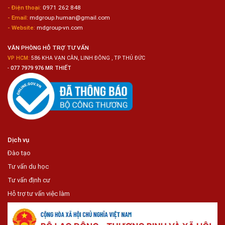
Ô
- Điện thoại:
0971 262 848
Tô
- Email:
mdgroup.human@gmail.com
- Website:
mdgroup-vn.com
VĂN PHÒNG HỖ TRỢ TƯ VẤN
VP HCM:
586 KHA VẠN CÂN, LINH ĐÔNG , TP THỦ ĐỨC
-
077 7979 976 MR THIẾT
Dịch vụ
Đào tạo
Tư vấn du học
Tư vấn định cư
Hỗ trợ tư vấn việc làm