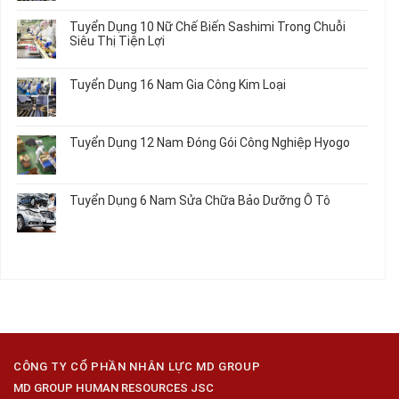
có
Làm
Dụng
bình
Tuyển Dụng 10 Nữ Chế Biến Sashimi Trong Chuỗi
Nhật
20
luận
Siêu Thị Tiện Lợi
2024
Nữ
ở
–
Chế
Tuyển
Không
Đồng
Biến
Dụng
có
Nai
Tuyển Dụng 16 Nam Gia Công Kim Loại
Thủy
16
bình
Sản
Nam
luận
Không
Gia
ở
có
Công
Tuyển
bình
Tuyển Dụng 12 Nam Đóng Gói Công Nghiệp Hyogo
Kim
Dụng
luận
Loại
10
ở
Không
Nữ
Tuyển
có
Chế
Dụng
bình
Tuyển Dụng 6 Nam Sửa Chữa Bảo Dưỡng Ô Tô
Biến
16
luận
Sashimi
Nam
ở
Không
Trong
Gia
Tuyển
có
Chuỗi
Công
Dụng
bình
Siêu
Kim
12
luận
Thị
Loại
Nam
ở
Tiện
Đóng
Tuyển
Lợi
Gói
Dụng
Công
6
Nghiệp
Nam
Hyogo
Sửa
Chữa
CÔNG TY CỔ PHẦN NHÂN LỰC MD GROUP
Bảo
MD GROUP HUMAN RESOURCES JSC
Dưỡng