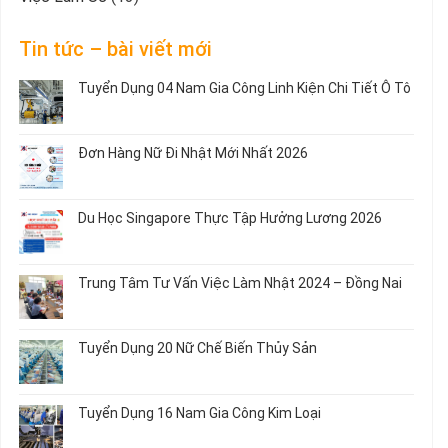
Tin tức – bài viết mới
Tuyển Dụng 04 Nam Gia Công Linh Kiện Chi Tiết Ô Tô
Không
có
bình
Đơn Hàng Nữ Đi Nhật Mới Nhất 2026
luận
ở
Không
Tuyển
có
Dụng
bình
Du Học Singapore Thực Tập Hưởng Lương 2026
04
luận
Nam
ở
Không
Gia
Đơn
có
Công
Hàng
bình
Trung Tâm Tư Vấn Việc Làm Nhật 2024 – Đồng Nai
Linh
Nữ
luận
Kiện
Đi
ở
Không
Chi
Nhật
Du
có
Tiết
Mới
Học
bình
Ô
Tuyển Dụng 20 Nữ Chế Biến Thủy Sản
Nhất
Singapore
luận
Tô
2026
Thực
ở
Không
Tập
Trung
có
Hưởng
Tâm
bình
Tuyển Dụng 16 Nam Gia Công Kim Loại
Lương
Tư
luận
2026
Vấn
ở
Không
Việc
Tuyển