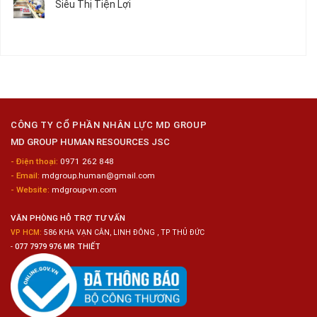
Siêu Thị Tiện Lợi
2024
Nữ
ở
–
Chế
Tuyển
Không
Đồng
Biến
Dụng
có
Nai
Thủy
16
bình
Sản
Nam
luận
Gia
ở
Công
Tuyển
Kim
Dụng
Loại
10
Nữ
Chế
CÔNG TY CỔ PHẦN NHÂN LỰC MD GROUP
Biến
MD GROUP HUMAN RESOURCES JSC
Sashimi
Trong
- Điện thoại:
0971 262 848
Chuỗi
- Email:
mdgroup.human@gmail.com
Siêu
Thị
- Website:
mdgroup-vn.com
Tiện
Lợi
VĂN PHÒNG HỖ TRỢ TƯ VẤN
VP HCM:
586 KHA VẠN CÂN, LINH ĐÔNG , TP THỦ ĐỨC
-
077 7979 976 MR THIẾT