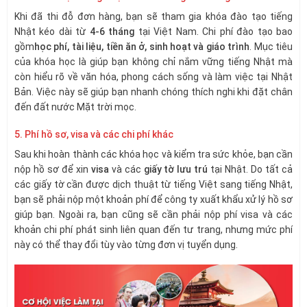
Khi đã thi đỗ đơn hàng, bạn sẽ tham gia khóa đào tạo tiếng
Nhật kéo dài từ
4-6 tháng
tại Việt Nam. Chi phí đào tạo bao
gồm
học phí, tài liệu, tiền ăn ở, sinh hoạt và giáo trình
. Mục tiêu
của khóa học là giúp bạn không chỉ nắm vững tiếng Nhật mà
còn hiểu rõ về văn hóa, phong cách sống và làm việc tại Nhật
Bản. Việc này sẽ giúp bạn nhanh chóng thích nghi khi đặt chân
đến đất nước Mặt trời mọc.
5. Phí hồ sơ, visa và các chi phí khác
Sau khi hoàn thành các khóa học và kiểm tra sức khỏe, bạn cần
nộp hồ sơ để xin
visa
và các
giấy tờ lưu trú
tại Nhật. Do tất cả
các giấy tờ cần được dịch thuật từ tiếng Việt sang tiếng Nhật,
bạn sẽ phải nộp một khoản phí để công ty xuất khẩu xử lý hồ sơ
giúp bạn. Ngoài ra, bạn cũng sẽ cần phải nộp phí visa và các
khoản chi phí phát sinh liên quan đến tư trang, nhưng mức phí
này có thể thay đổi tùy vào từng đơn vị tuyển dụng.