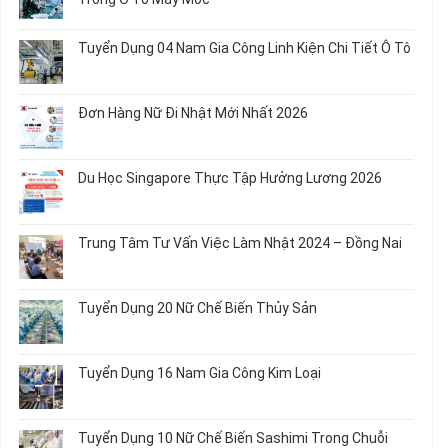
Nữ
ở
Chế
Tuyển
Không
Biến
Dụng
có
Tuyển Dụng 04 Nam Gia Công Linh Kiện Chi Tiết Ô Tô
Món
5
bình
Ăn
Nữ
luận
Không
Sơ
May
ở
có
Chế
Quần
Tuyển
bình
Rau
Đơn Hàng Nữ Đi Nhật Mới Nhất 2026
Áo
Dụng
luận
Củ
Trẻ
12
ở
Không
Em
Nữ
Tuyển
có
và
Chế
Dụng
bình
Áo
Du Học Singapore Thực Tập Hưởng Lương 2026
Tạo
04
luận
Thun
Đầu
Nam
ở
Không
Nối
Gia
Đơn
có
Dây
Công
Hàng
bình
Điện
Trung Tâm Tư Vấn Việc Làm Nhật 2024 – Đồng Nai
Linh
Nữ
luận
Dùng
Kiện
Đi
ở
Không
Trong
Chi
Nhật
Du
có
Ô
Tiết
Mới
Học
bình
Tô
Ô
Tuyển Dụng 20 Nữ Chế Biến Thủy Sản
Nhất
Singapore
luận
Máy
Tô
2026
Thực
ở
Không
Móc
Tập
Trung
có
Hưởng
Tâm
bình
Tuyển Dụng 16 Nam Gia Công Kim Loại
Lương
Tư
luận
2026
Vấn
ở
Không
Việc
Tuyển
có
Làm
Dụng
bình
Tuyển Dụng 10 Nữ Chế Biến Sashimi Trong Chuỗi
Nhật
20
luận