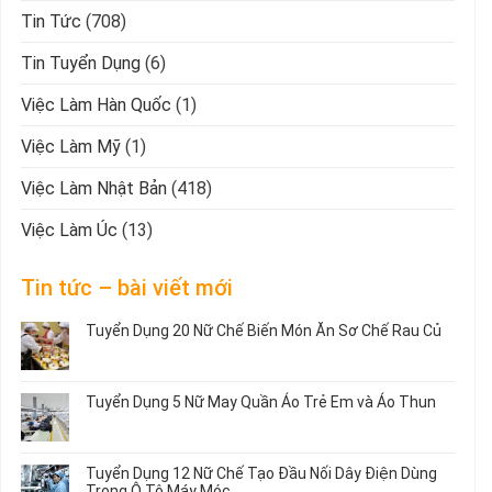
Tin Tức
(708)
Tin Tuyển Dụng
(6)
Việc Làm Hàn Quốc
(1)
Việc Làm Mỹ
(1)
Việc Làm Nhật Bản
(418)
Việc Làm Úc
(13)
Tin tức – bài viết mới
Tuyển Dụng 20 Nữ Chế Biến Món Ăn Sơ Chế Rau Củ
Không
có
bình
Tuyển Dụng 5 Nữ May Quần Áo Trẻ Em và Áo Thun
luận
ở
Không
Tuyển
có
Dụng
bình
Tuyển Dụng 12 Nữ Chế Tạo Đầu Nối Dây Điện Dùng
20
luận
Trong Ô Tô Máy Móc