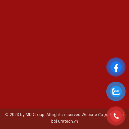
© 2023 by MD Group. All rights reserved Website được thiết kế
bởi
uratech.vn