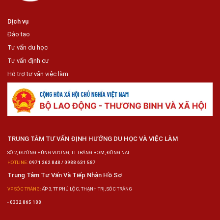
Dịch vụ
Đào tạo
Tư vấn du học
Tư vấn định cư
Hỗ trợ tư vấn việc làm
TRUNG TÂM TƯ VẤN ĐỊNH HƯỚNG DU HỌC VÀ VIỆC LÀM
SỐ 2, ĐƯỜNG HÙNG VƯƠNG, TT TRẢNG BOM, ĐỒNG NAI
HOTLINE:
0971 262 848 / 0988 631 587
Trung Tâm Tư Vấn Và Tiếp Nhận Hồ Sơ
VP SÓC TRĂNG:
ẤP 3, TT PHÚ LỘC, THẠNH TRỊ, SÓC TRĂNG
-
0332 865 188