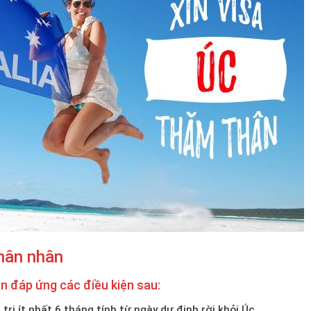
thân nhân
ần đáp ứng các điều kiện sau:
trị ít nhất 6 tháng tính từ ngày dự định rời khỏi Úc.