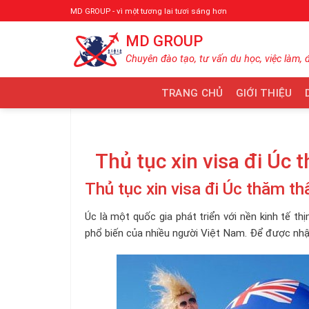
Bỏ
MD GROUP - vì một tương lai tươi sáng hơn
qua
MD GROUP
nội
dung
Chuyên đào tạo, tư vấn du học, việc làm, 
TRANG CHỦ
GIỚI THIỆU
Thủ tục xin visa đi Úc
Thủ tục xin visa đi Úc thăm t
Úc là một quốc gia phát triển với nền kinh tế t
phổ biến của nhiều người Việt Nam. Để được nhậ