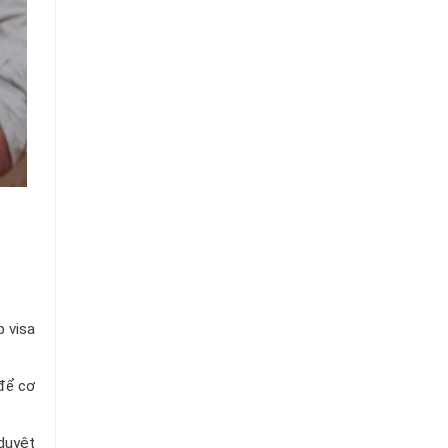
Chuỗi
Siêu
Thị
Tiện
Lợi
p visa
 để cơ
duyệt