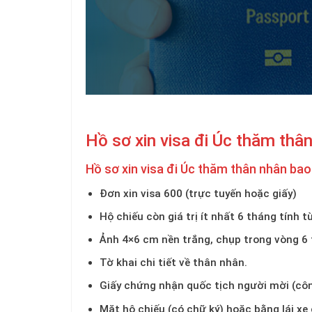
Hồ sơ xin visa đi Úc thăm thâ
Hồ sơ xin visa đi Úc thăm thân nhân bao
Đơn xin visa 600 (trực tuyến hoặc giấy)
Hộ chiếu còn giá trị ít nhất 6 tháng tính t
Ảnh 4×6 cm nền trắng, chụp trong vòng 6 
Tờ khai chi tiết về thân nhân.
Giấy chứng nhận quốc tịch người mời (côn
Mặt hộ chiếu (có chữ ký) hoặc bằng lái xe