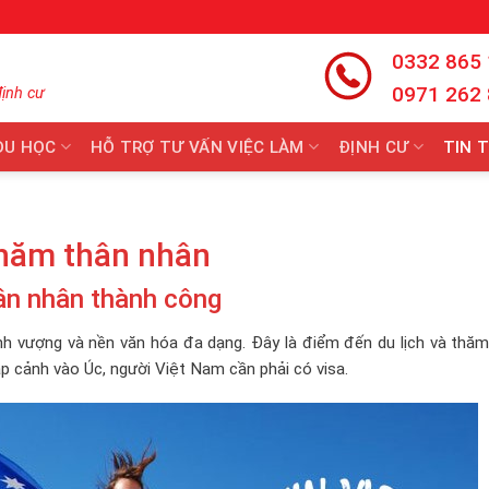
0332 865
0971 262
định cư
DU HỌC
HỖ TRỢ TƯ VẤN VIỆC LÀM
ĐỊNH CƯ
TIN 
 thăm thân nhân
hân nhân thành công
hịnh vượng và nền văn hóa đa dạng. Đây là điểm đến du lịch và thă
p cảnh vào Úc, người Việt Nam cần phải có visa.