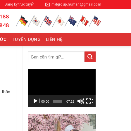
Đăng ký trực tuyến
mdgroup.human@gmail.com
 188
 848
TỨC
TUYỂN DỤNG
LIÊN HỆ
Trình
chơi
Video
m thân
00:00
07:19