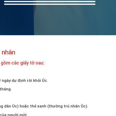
n nhân
 gồm các giấy tờ sau:
ừ ngày dự định rời khỏi Úc.
tháng.
g dân Úc) hoặc thẻ xanh (thường trú nhân Úc).
 của người mời.