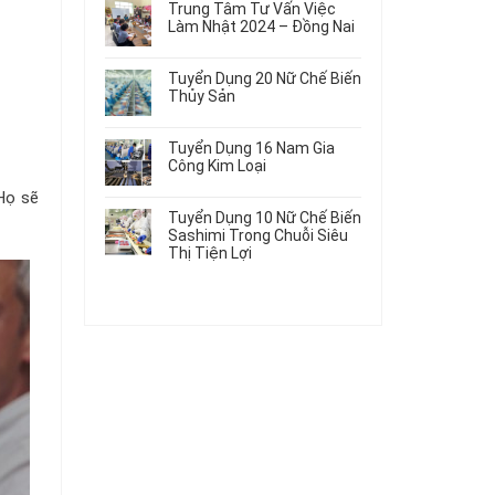
Gia
Điện
Trung Tâm Tư Vấn Việc
Hàng
bình
Công
Dùng
Làm Nhật 2024 – Đồng Nai
Nữ
luận
Linh
Trong
ở
Không
Đi
Kiện
Ô
Du
có
Nhật
Chi
Tuyển Dụng 20 Nữ Chế Biến
Tô
Học
bình
Mới
Tiết
Thủy Sản
Máy
Singapore
luận
Nhất
Ô
Móc
ở
Không
Thực
2026
Tô
Trung
có
Tập
Tuyển Dụng 16 Nam Gia
Tâm
bình
Hưởng
Công Kim Loại
Tư
luận
Lương
ở
Không
Vấn
2026
 Họ sẽ
Tuyển
có
Việc
Tuyển Dụng 10 Nữ Chế Biến
Dụng
bình
Làm
Sashimi Trong Chuỗi Siêu
20
luận
Nhật
Thị Tiện Lợi
ở
Nữ
2024
Tuyển
Không
Chế
–
Dụng
có
Biến
Đồng
16
bình
Thủy
Nai
Nam
luận
Sản
ở
Gia
Tuyển
Công
Dụng
Kim
10
Loại
Nữ
Chế
Biến
Sashimi
Trong