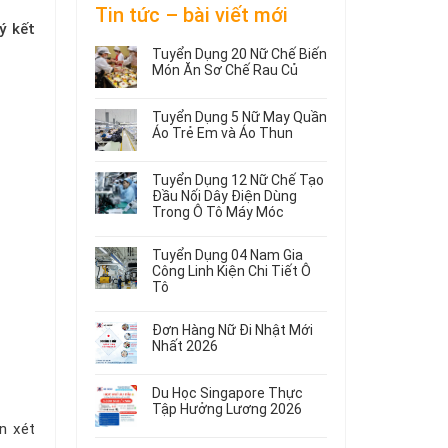
Tin tức – bài viết mới
ý kết
Tuyển Dụng 20 Nữ Chế Biến
Món Ăn Sơ Chế Rau Củ
Không
có
Tuyển Dụng 5 Nữ May Quần
bình
Áo Trẻ Em và Áo Thun
luận
ở
Không
Tuyển
có
Tuyển Dụng 12 Nữ Chế Tạo
Dụng
bình
Đầu Nối Dây Điện Dùng
20
luận
Trong Ô Tô Máy Móc
ở
Nữ
Tuyển
Không
Chế
Dụng
có
Biến
Tuyển Dụng 04 Nam Gia
5
bình
Món
Công Linh Kiện Chi Tiết Ô
Nữ
luận
Ăn
Tô
ở
May
Sơ
Không
Tuyển
Quần
Chế
có
Dụng
Áo
Rau
Đơn Hàng Nữ Đi Nhật Mới
bình
12
Trẻ
Củ
Nhất 2026
luận
Nữ
Em
Không
ở
Chế
và
có
Tuyển
Tạo
Áo
Du Học Singapore Thực
bình
Dụng
Đầu
Thun
Tập Hưởng Lương 2026
luận
04
Nối
n xét
ở
Không
Nam
Dây
Đơn
có