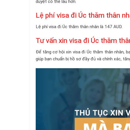
duyệt có thể lâu hơn.
Lệ phí visa đi Úc thăm thân n
Lệ phí visa đi Úc thăm thân nhân là 147 AUD.
Tư vấn xin visa đi Úc thăm th
Để tăng cơ hội xin visa đi Úc thăm thân nhân, b
giúp bạn chuẩn bị hồ sơ đầy đủ và chính xác, tăn