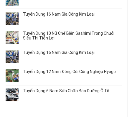
Thực
ở
Không
Tập
Trung
có
Hưởng
Tâm
bình
Tuyển Dụng 16 Nam Gia Công Kim Loại
Lương
Tư
luận
2026
Vấn
ở
Không
Việc
Tuyển
có
Làm
Dụng
bình
Tuyển Dụng 10 Nữ Chế Biến Sashimi Trong Chuỗi
Nhật
20
luận
Siêu Thị Tiện Lợi
2024
Nữ
ở
–
Chế
Tuyển
Không
Đồng
Biến
Dụng
có
Nai
Tuyển Dụng 16 Nam Gia Công Kim Loại
Thủy
16
bình
Sản
Nam
luận
Không
Gia
ở
có
Công
Tuyển
bình
Tuyển Dụng 12 Nam Đóng Gói Công Nghiệp Hyogo
Kim
Dụng
luận
Loại
10
ở
Không
Nữ
Tuyển
có
Chế
Dụng
bình
Tuyển Dụng 6 Nam Sửa Chữa Bảo Dưỡng Ô Tô
Biến
16
luận
Sashimi
Nam
ở
Không
Trong
Gia
Tuyển
có
Chuỗi
Công
Dụng
bình
Siêu
Kim
12
luận
Thị
Loại
Nam
ở
Tiện
Đóng
Tuyển
Lợi
Gói
Dụng
Công
6