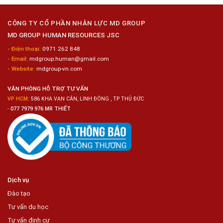
Nghiệp
Nam
Hyogo
Sửa
Chữa
CÔNG TY CỔ PHẦN NHÂN LỰC MD GROUP
Bảo
MD GROUP HUMAN RESOURCES JSC
Dưỡng
Ô
- Điện thoại:
0971 262 848
Tô
- Email:
mdgroup.human@gmail.com
- Website:
mdgroup-vn.com
VĂN PHÒNG HỖ TRỢ TƯ VẤN
VP HCM:
586 KHA VẠN CÂN, LINH ĐÔNG , TP THỦ ĐỨC
-
077 7979 976 MR THIẾT
Dịch vụ
Đào tạo
Tư vấn du học
Tư vấn định cư