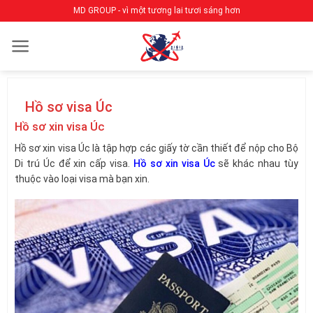
Bỏ
MD GROUP - vì một tương lai tươi sáng hơn
qua
nội
dung
Hồ sơ visa Úc
Hồ sơ xin visa Úc
Hồ sơ xin visa Úc là tập hợp các giấy tờ cần thiết để nộp cho Bộ
Di trú Úc để xin cấp visa.
Hồ sơ xin visa Úc
sẽ khác nhau tùy
thuộc vào loại visa mà bạn xin.