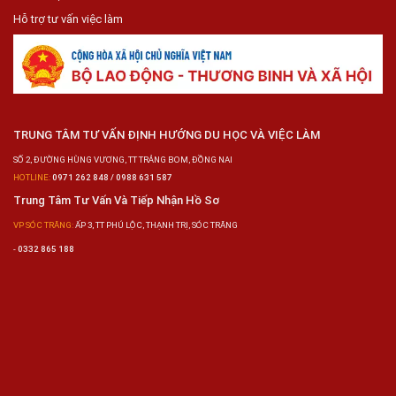
Hỗ trợ tư vấn việc làm
TRUNG TÂM TƯ VẤN ĐỊNH HƯỚNG DU HỌC VÀ VIỆC LÀM
SỐ 2, ĐƯỜNG HÙNG VƯƠNG, TT TRẢNG BOM, ĐỒNG NAI
HOTLINE:
0971 262 848 / 0988 631 587
Trung Tâm Tư Vấn Và Tiếp Nhận Hồ Sơ
VP SÓC TRĂNG:
ẤP 3, TT PHÚ LỘC, THẠNH TRỊ, SÓC TRĂNG
-
0332 865 188