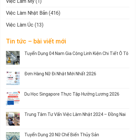
Việc Làm Mỹ
(1)
Việc Làm Nhật Bản
(416)
Việc Làm Úc
(13)
Tin tức – bài viết mới
Tuyển Dụng 04 Nam Gia Công Linh Kiện Chi Tiết Ô Tô
Không
có
bình
Đơn Hàng Nữ Đi Nhật Mới Nhất 2026
luận
ở
Không
Tuyển
có
Dụng
bình
Du Học Singapore Thực Tập Hưởng Lương 2026
04
luận
Nam
ở
Không
Gia
Đơn
có
Công
Hàng
bình
Trung Tâm Tư Vấn Việc Làm Nhật 2024 – Đồng Nai
Linh
Nữ
luận
Kiện
Đi
ở
Không
Chi
Nhật
Du
có
Tiết
Mới
Học
bình
Ô
Tuyển Dụng 20 Nữ Chế Biến Thủy Sản
Nhất
Singapore
luận
Tô
2026