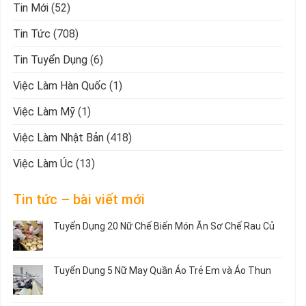
Tin Mới
(52)
Tin Tức
(708)
Tin Tuyển Dụng
(6)
Việc Làm Hàn Quốc
(1)
Việc Làm Mỹ
(1)
Việc Làm Nhật Bản
(418)
Việc Làm Úc
(13)
Tin tức – bài viết mới
Tuyển Dụng 20 Nữ Chế Biến Món Ăn Sơ Chế Rau Củ
Không
có
bình
Tuyển Dụng 5 Nữ May Quần Áo Trẻ Em và Áo Thun
luận
ở
Không
Tuyển
có
Dụng