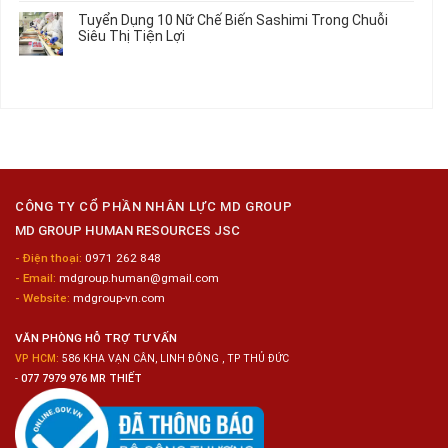
Làm
Dụng
bình
Tuyển Dụng 10 Nữ Chế Biến Sashimi Trong Chuỗi
Nhật
20
luận
Siêu Thị Tiện Lợi
2024
Nữ
ở
–
Chế
Tuyển
Không
Đồng
Biến
Dụng
có
Nai
Thủy
16
bình
Sản
Nam
luận
Gia
ở
Công
Tuyển
Kim
Dụng
Loại
10
Nữ
Chế
CÔNG TY CỔ PHẦN NHÂN LỰC MD GROUP
Biến
MD GROUP HUMAN RESOURCES JSC
Sashimi
Trong
- Điện thoại:
0971 262 848
Chuỗi
- Email:
mdgroup.human@gmail.com
Siêu
Thị
- Website:
mdgroup-vn.com
Tiện
Lợi
VĂN PHÒNG HỖ TRỢ TƯ VẤN
VP HCM:
586 KHA VẠN CÂN, LINH ĐÔNG , TP THỦ ĐỨC
-
077 7979 976 MR THIẾT