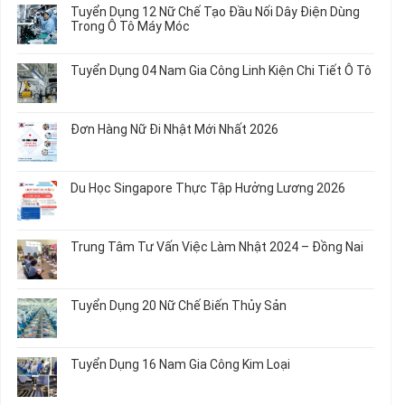
bình
Tuyển Dụng 12 Nữ Chế Tạo Đầu Nối Dây Điện Dùng
20
luận
Trong Ô Tô Máy Móc
Nữ
ở
Chế
Tuyển
Không
Biến
Dụng
có
Tuyển Dụng 04 Nam Gia Công Linh Kiện Chi Tiết Ô Tô
Món
5
bình
Ăn
Nữ
luận
Không
Sơ
May
ở
có
Chế
Quần
Tuyển
bình
Rau
Đơn Hàng Nữ Đi Nhật Mới Nhất 2026
Áo
Dụng
luận
Củ
Trẻ
12
ở
Không
Em
Nữ
Tuyển
có
và
Chế
Dụng
bình
Áo
Du Học Singapore Thực Tập Hưởng Lương 2026
Tạo
04
luận
Thun
Đầu
Nam
ở
Không
Nối
Gia
Đơn
có
Dây
Công
Hàng
bình
Điện
Trung Tâm Tư Vấn Việc Làm Nhật 2024 – Đồng Nai
Linh
Nữ
luận
Dùng
Kiện
Đi
ở
Không
Trong
Chi
Nhật
Du
có
Ô
Tiết
Mới
Học
bình
Tô
Ô
Tuyển Dụng 20 Nữ Chế Biến Thủy Sản
Nhất
Singapore
luận
Máy
Tô
2026
Thực
ở
Không
Móc
Tập
Trung
có
Hưởng
Tâm
bình
Tuyển Dụng 16 Nam Gia Công Kim Loại
Lương
Tư
luận
2026
Vấn
ở
Không
Việc
Tuyển
có