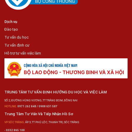
Dịch vụ
Đào tạo
Tư vấn du học
Tư vấn định cư
Hỗ trợ tư vấn việc làm
TRUNG TÂM TƯ VẤN ĐỊNH HƯỚNG DU HỌC VÀ VIỆC LÀM
SỐ 2, ĐƯỜNG HÙNG VƯƠNG, TT TRẢNG BOM, ĐỒNG NAI
HOTLINE:
0971 262 848 / 0988 631 587
Trung Tâm Tư Vấn Và Tiếp Nhận Hồ Sơ
VP SÓC TRĂNG:
ẤP 3, TT PHÚ LỘC, THẠNH TRỊ, SÓC TRĂNG
-
0332 865 188