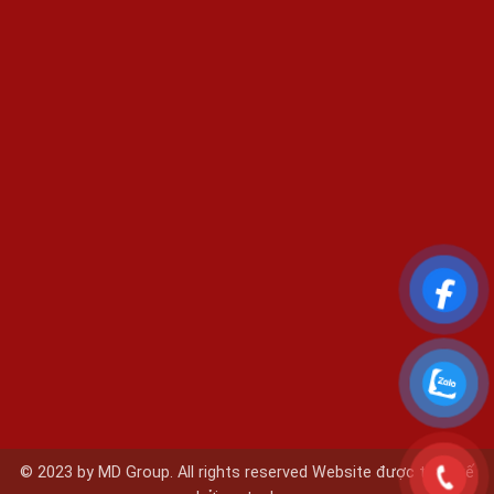
© 2023 by MD Group. All rights reserved Website được thiết kế