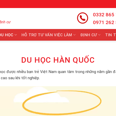
0332 865
0971 262
định cư
DU HỌC
HỖ TRỢ TƯ VẤN VIỆC LÀM
ĐỊNH CƯ
TIN 
DU HỌC HÀN QUỐC
học được nhiều bạn trẻ Việt Nam quan tâm trong những năm gần đây
m cao sau khi tốt nghiệp.