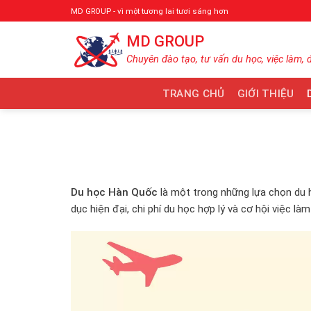
Bỏ
MD GROUP - vì một tương lai tươi sáng hơn
qua
MD GROUP
nội
dung
Chuyên đào tạo, tư vấn du học, việc làm, 
TRANG CHỦ
GIỚI THIỆU
Du học Hàn Quốc
là một trong những lựa chọn du 
dục hiện đại, chi phí du học hợp lý và cơ hội việc là