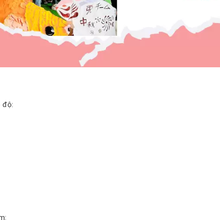
 độ:
m: