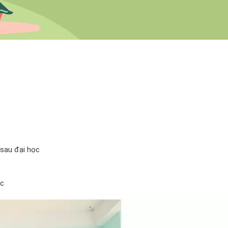
 sau đại học
ốc