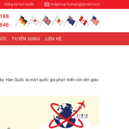
Đăng ký trực tuyến
mdgroup.human@gmail.com
 188
 848
TỨC
TUYỂN DỤNG
LIÊN HỆ
. Hàn Quốc là một quốc gia phát triển với nền giáo