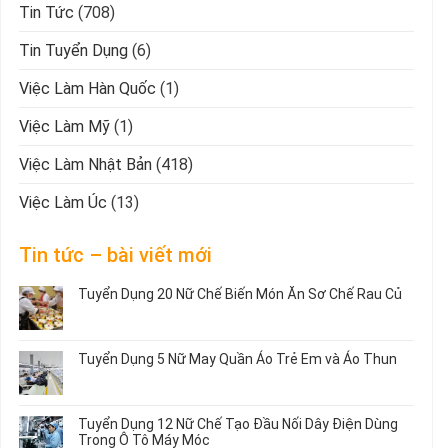
Tin Tức
(708)
Tin Tuyển Dụng
(6)
Việc Làm Hàn Quốc
(1)
Việc Làm Mỹ
(1)
Việc Làm Nhật Bản
(418)
Việc Làm Úc
(13)
Tin tức – bài viết mới
Tuyển Dụng 20 Nữ Chế Biến Món Ăn Sơ Chế Rau Củ
Không
có
bình
Tuyển Dụng 5 Nữ May Quần Áo Trẻ Em và Áo Thun
luận
ở
Không
Tuyển
có
Dụng
bình
Tuyển Dụng 12 Nữ Chế Tạo Đầu Nối Dây Điện Dùng
20
luận
Trong Ô Tô Máy Móc
Nữ
ở