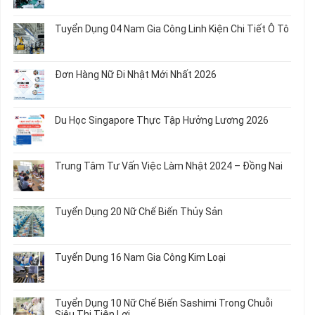
Chế
Tuyển
Không
Biến
Dụng
có
Tuyển Dụng 04 Nam Gia Công Linh Kiện Chi Tiết Ô Tô
Món
5
bình
Ăn
Nữ
luận
Không
Sơ
May
ở
có
Chế
Quần
Tuyển
bình
Rau
Đơn Hàng Nữ Đi Nhật Mới Nhất 2026
Áo
Dụng
luận
Củ
Trẻ
12
ở
Không
Em
Nữ
Tuyển
có
và
Chế
Dụng
bình
Áo
Du Học Singapore Thực Tập Hưởng Lương 2026
Tạo
04
luận
Thun
Đầu
Nam
ở
Không
Nối
Gia
Đơn
có
Dây
Công
Hàng
bình
Điện
Trung Tâm Tư Vấn Việc Làm Nhật 2024 – Đồng Nai
Linh
Nữ
luận
Dùng
Kiện
Đi
ở
Không
Trong
Chi
Nhật
Du
có
Ô
Tiết
Mới
Học
bình
Tô
Ô
Tuyển Dụng 20 Nữ Chế Biến Thủy Sản
Nhất
Singapore
luận
Máy
Tô
2026
Thực
ở
Không
Móc
Tập
Trung
có
Hưởng
Tâm
bình
Tuyển Dụng 16 Nam Gia Công Kim Loại
Lương
Tư
luận
2026
Vấn
ở
Không
Việc
Tuyển
có
Làm
Dụng
bình
Tuyển Dụng 10 Nữ Chế Biến Sashimi Trong Chuỗi
Nhật
20
luận
Siêu Thị Tiện Lợi
2024