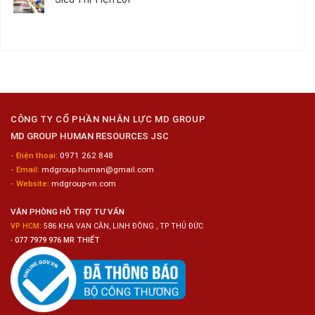
Nữ
ở
–
Chế
Tuyển
Không
Đồng
Biến
Dụng
có
Nai
Thủy
16
bình
Sản
Nam
luận
Gia
ở
Công
Tuyển
Kim
Dụng
Loại
10
Nữ
Chế
CÔNG TY CỔ PHẦN NHÂN LỰC MD GROUP
Biến
MD GROUP HUMAN RESOURCES JSC
Sashimi
Trong
- Điện thoại:
0971 262 848
Chuỗi
- Email:
mdgroup.human@gmail.com
Siêu
Thị
- Website:
mdgroup-vn.com
Tiện
Lợi
VĂN PHÒNG HỖ TRỢ TƯ VẤN
VP HCM:
586 KHA VẠN CÂN, LINH ĐÔNG , TP THỦ ĐỨC
-
077 7979 976 MR THIẾT