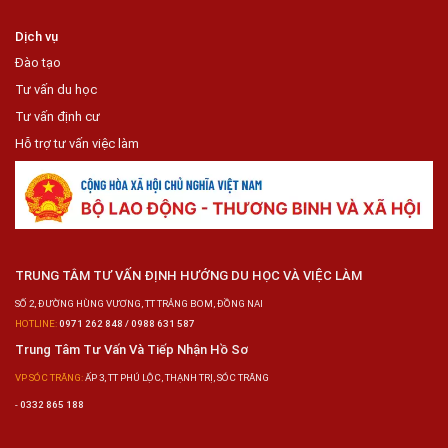
Dịch vụ
Đào tạo
Tư vấn du học
Tư vấn định cư
Hỗ trợ tư vấn việc làm
TRUNG TÂM TƯ VẤN ĐỊNH HƯỚNG DU HỌC VÀ VIỆC LÀM
SỐ 2, ĐƯỜNG HÙNG VƯƠNG, TT TRẢNG BOM, ĐỒNG NAI
HOTLINE:
0971 262 848 / 0988 631 587
Trung Tâm Tư Vấn Và Tiếp Nhận Hồ Sơ
VP SÓC TRĂNG:
ẤP 3, TT PHÚ LỘC, THẠNH TRỊ, SÓC TRĂNG
-
0332 865 188