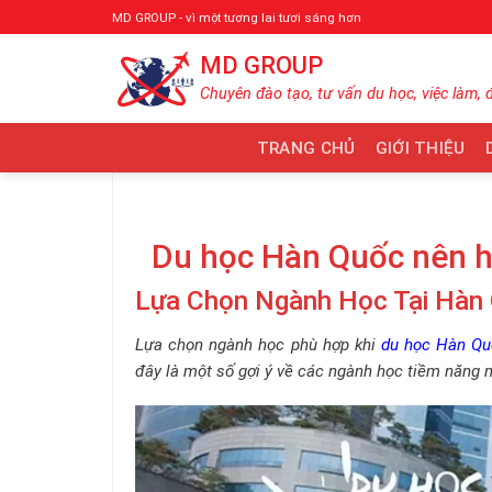
Bỏ
MD GROUP - vì một tương lai tươi sáng hơn
qua
MD GROUP
nội
dung
Chuyên đào tạo, tư vấn du học, việc làm, 
TRANG CHỦ
GIỚI THIỆU
Du học Hàn Quốc nên 
Lựa Chọn Ngành Học Tại Hàn
Lựa chọn ngành học phù hợp khi
du học Hàn Qu
đây là một số gợi ý về các ngành học tiềm năng 