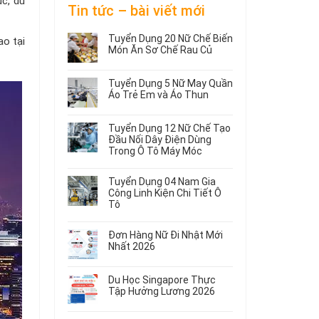
ục, du
Tin tức – bài viết mới
Tuyển Dụng 20 Nữ Chế Biến
o tại
Món Ăn Sơ Chế Rau Củ
Không
có
Tuyển Dụng 5 Nữ May Quần
bình
Áo Trẻ Em và Áo Thun
luận
ở
Không
Tuyển
có
Tuyển Dụng 12 Nữ Chế Tạo
Dụng
bình
Đầu Nối Dây Điện Dùng
20
luận
Trong Ô Tô Máy Móc
ở
Nữ
Tuyển
Không
Chế
Dụng
có
Biến
Tuyển Dụng 04 Nam Gia
5
bình
Món
Công Linh Kiện Chi Tiết Ô
Nữ
luận
Ăn
Tô
ở
May
Sơ
Không
Tuyển
Quần
Chế
có
Dụng
Áo
Rau
Đơn Hàng Nữ Đi Nhật Mới
bình
12
Trẻ
Củ
Nhất 2026
luận
Nữ
Em
Không
ở
Chế
và
có
Tuyển
Tạo
Áo
Du Học Singapore Thực
bình
Dụng
Đầu
Thun
Tập Hưởng Lương 2026
luận
04
Nối
ở
Không
Nam
Dây
Đơn
có