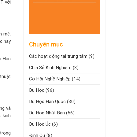
T với
h mẽ,
ực này
Chuyên mục
Các hoạt động tại trung tâm
(9)
i Hàn
Chia Sẻ Kinh Nghiệm
(8)
thuật
Cơ Hội Nghề Nghiệp
(14)
Du Học
(96)
Du Học Hàn Quốc
(30)
ng và
Du Học Nhật Bản
(56)
c kinh
Du Học Úc
(6)
trong
Định Cư
(8)