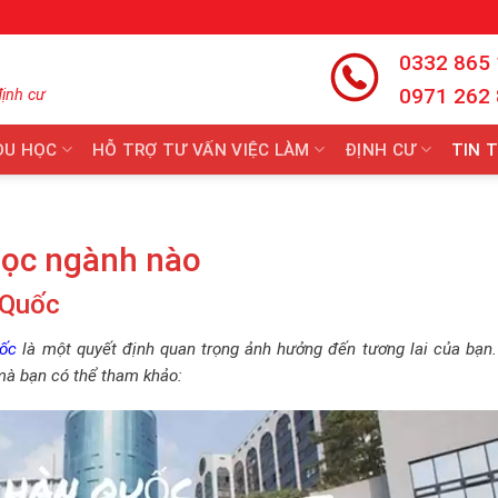
0332 865
0971 262
định cư
DU HỌC
HỖ TRỢ TƯ VẤN VIỆC LÀM
ĐỊNH CƯ
TIN 
học ngành nào
 Quốc
ốc
là một quyết định quan trọng ảnh hưởng đến tương lai của bạn.
mà bạn có thể tham khảo: