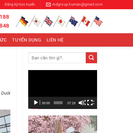
Đăng ký trực tuyến
mdgroup.human@gmail.com
 188
 848
TỨC
TUYỂN DỤNG
LIÊN HỆ
Trình
chơi
Video
 Dưới
00:00
07:19