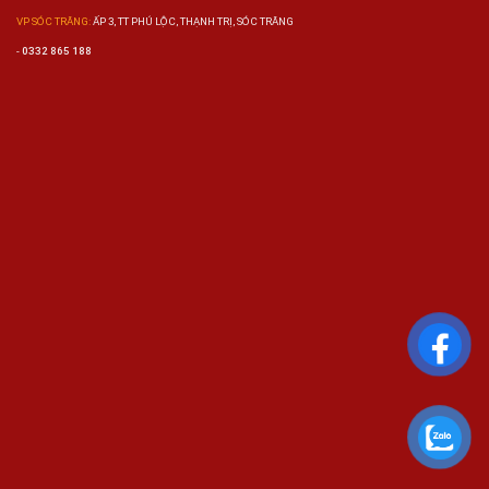
VP SÓC TRĂNG:
ẤP 3, TT PHÚ LỘC, THẠNH TRỊ, SÓC TRĂNG
-
0332 865 188