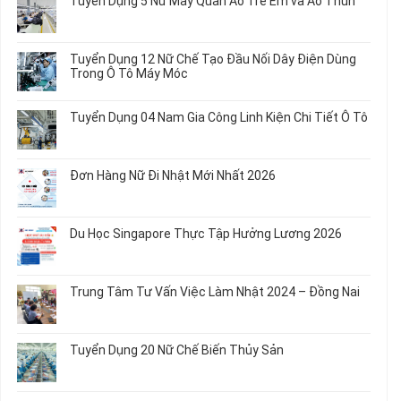
Tuyển Dụng 5 Nữ May Quần Áo Trẻ Em và Áo Thun
luận
ở
Không
Tuyển
có
Dụng
bình
Tuyển Dụng 12 Nữ Chế Tạo Đầu Nối Dây Điện Dùng
20
luận
Trong Ô Tô Máy Móc
Nữ
ở
Chế
Tuyển
Không
Biến
Dụng
có
Tuyển Dụng 04 Nam Gia Công Linh Kiện Chi Tiết Ô Tô
Món
5
bình
Ăn
Nữ
luận
Không
Sơ
May
ở
có
Chế
Quần
Tuyển
bình
Rau
Đơn Hàng Nữ Đi Nhật Mới Nhất 2026
Áo
Dụng
luận
Củ
Trẻ
12
ở
Không
Em
Nữ
Tuyển
có
và
Chế
Dụng
bình
Áo
Du Học Singapore Thực Tập Hưởng Lương 2026
Tạo
04
luận
Thun
Đầu
Nam
ở
Không
Nối
Gia
Đơn
có
Dây
Công
Hàng
bình
Điện
Trung Tâm Tư Vấn Việc Làm Nhật 2024 – Đồng Nai
Linh
Nữ
luận
Dùng
Kiện
Đi
ở
Không
Trong
Chi
Nhật
Du
có
Ô
Tiết
Mới
Học
bình
Tô
Ô
Tuyển Dụng 20 Nữ Chế Biến Thủy Sản
Nhất
Singapore
luận
Máy
Tô
2026
Thực
ở
Không
Móc
Tập
Trung
có
Hưởng
Tâm
bình