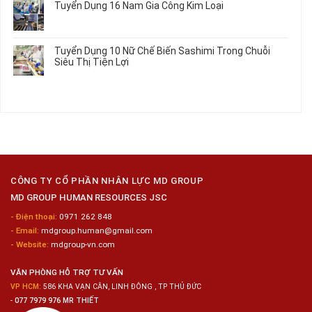
Tuyển Dụng 16 Nam Gia Công Kim Loại
Lương
Tư
luận
2026
Vấn
ở
Không
Việc
Tuyển
có
Làm
Dụng
bình
Tuyển Dụng 10 Nữ Chế Biến Sashimi Trong Chuỗi
Nhật
20
luận
Siêu Thị Tiện Lợi
2024
Nữ
ở
–
Chế
Tuyển
Không
Đồng
Biến
Dụng
có
Nai
Thủy
16
bình
Sản
Nam
luận
Gia
ở
Công
Tuyển
Kim
Dụng
Loại
10
Nữ
Chế
CÔNG TY CỔ PHẦN NHÂN LỰC MD GROUP
Biến
MD GROUP HUMAN RESOURCES JSC
Sashimi
Trong
- Điện thoại:
0971 262 848
Chuỗi
- Email:
mdgroup.human@gmail.com
Siêu
Thị
- Website:
mdgroup-vn.com
Tiện
Lợi
VĂN PHÒNG HỖ TRỢ TƯ VẤN
VP HCM:
586 KHA VẠN CÂN, LINH ĐÔNG , TP THỦ ĐỨC
-
077 7979 976 MR THIẾT