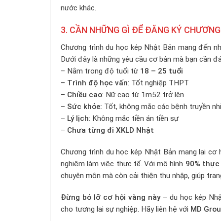
nước khác.
3. CẦN NHỮNG GÌ ĐỂ ĐĂNG KÝ CHƯƠNG
Chương trình du học kép Nhật Bản mang đến nhi
Dưới đây là những yêu cầu cơ bản mà bạn cần đá
– Nằm trong độ tuổi từ
18 – 25 tuổi
–
Trình độ học vấn
: Tốt nghiệp THPT
–
Chiều cao
: Nữ cao từ 1m52 trở lên
–
Sức khỏe:
Tốt, không mắc các bệnh truyền n
–
Lý lịch
: Không mắc tiền án tiền sự
–
Chưa từng đi XKLD Nhật
Chương trình du học kép Nhật Bản mang lại cơ h
nghiệm làm việc thực tế. Với mô hình
90% thực 
chuyên môn mà còn cải thiện thu nhập, giúp trang 
Đừng bỏ lỡ cơ hội vàng này
– du học kép Nhật
cho tương lai sự nghiệp. Hãy liên hệ với
MD Gro