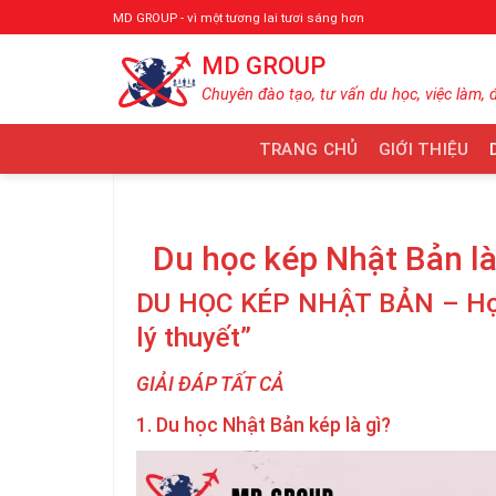
Bỏ
MD GROUP - vì một tương lai tươi sáng hơn
qua
MD GROUP
nội
dung
Chuyên đào tạo, tư vấn du học, việc làm, 
TRANG CHỦ
GIỚI THIỆU
Du học kép Nhật Bản là
DU HỌC KÉP NHẬT BẢN – Học
lý thuyết”
GIẢI ĐÁP TẤT CẢ
1. Du học Nhật Bản kép là gì?