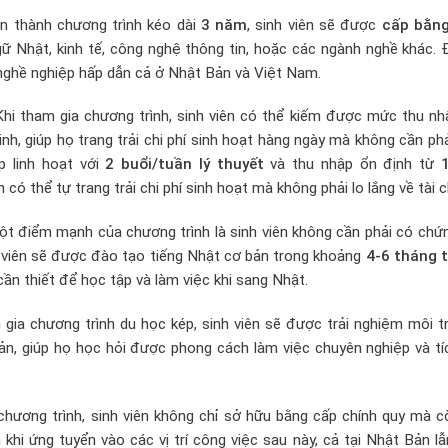
n thành chương trình kéo dài
3 năm
, sinh viên sẽ được
cấp bằn
ữ Nhật, kinh tế, công nghệ thông tin, hoặc các ngành nghề khác. 
i nghề nghiệp hấp dẫn cả ở Nhật Bản và Việt Nam.
hi tham gia chương trình, sinh viên có thể kiếm được mức thu nh
h, giúp họ trang trải chi phí sinh hoạt hàng ngày mà không cần ph
p linh hoạt với
2 buổi/tuần lý thuyết
và thu nhập ổn định từ
1
 có thể tự trang trải chi phí sinh hoạt mà không phải lo lắng về tài c
t điểm mạnh của chương trình là sinh viên không cần phải có chứn
h viên sẽ được đào tạo tiếng Nhật cơ bản trong khoảng
4-6 tháng 
cần thiết để học tập và làm việc khi sang Nhật.
m gia chương trình du học kép, sinh viên sẽ được trải nghiệm môi 
ản, giúp họ học hỏi được phong cách làm việc chuyên nghiệp và tí
 chương trình, sinh viên không chỉ sở hữu bằng cấp chính quy mà 
 khi ứng tuyển vào các vị trí công việc sau này, cả tại Nhật Bản l