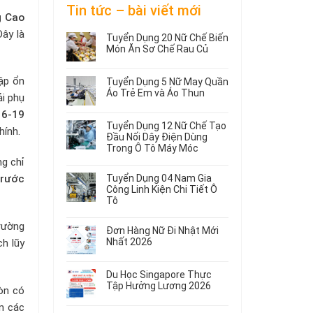
Tin tức – bài viết mới
g Cao
Đây là
Tuyển Dụng 20 Nữ Chế Biến
Món Ăn Sơ Chế Rau Củ
Không
có
ập ổn
Tuyển Dụng 5 Nữ May Quần
bình
Áo Trẻ Em và Áo Thun
ải phụ
luận
ở
Không
6-19
Tuyển
có
Tuyển Dụng 12 Nữ Chế Tạo
Dụng
bình
hính.
Đầu Nối Dây Điện Dùng
20
luận
Trong Ô Tô Máy Móc
ở
Nữ
g chỉ
Tuyển
Không
Chế
Dụng
có
Biến
trước
Tuyển Dụng 04 Nam Gia
5
bình
Món
Công Linh Kiện Chi Tiết Ô
Nữ
luận
Ăn
Tô
ở
May
Sơ
Không
Tuyển
Quần
Chế
trường
có
Dụng
Áo
Rau
Đơn Hàng Nữ Đi Nhật Mới
bình
12
Trẻ
Củ
Nhất 2026
ch lũy
luận
Nữ
Em
Không
ở
Chế
và
có
Tuyển
Tạo
Áo
Du Học Singapore Thực
bình
Dụng
Đầu
Thun
Tập Hưởng Lương 2026
còn có
luận
04
Nối
ở
Không
Nam
ẫn các
Dây
Đơn
có