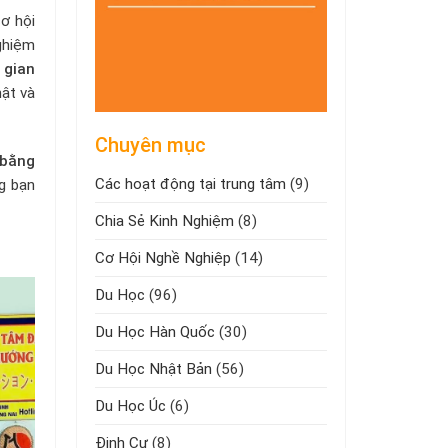
cơ hội
ghiệm
 gian
hật và
Chuyên mục
bằng
Các hoạt động tại trung tâm
(9)
ng bạn
Chia Sẻ Kinh Nghiệm
(8)
Cơ Hội Nghề Nghiệp
(14)
Du Học
(96)
Du Học Hàn Quốc
(30)
Du Học Nhật Bản
(56)
Du Học Úc
(6)
Định Cư
(8)