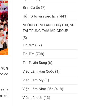
Định Cư Úc
(7)
Hỗ trợ tư vấn việc làm
(441)
NHỮNG HÌNH ẢNH HOẠT ĐỘNG
TẠI TRUNG TÂM MD GROUP
(5)
Tin Mới
(52)
Tin Tức
(708)
Tin Tuyển Dụng
(6)
à
90%
Việc Làm Hàn Quốc
(1)
 có cơ
Việc Làm Mỹ
(1)
Việc Làm Nhật Bản
(418)
 sẽ là
ải chi
Việc Làm Úc
(13)