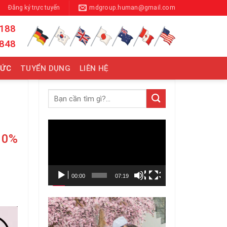
Đăng ký trực tuyến
mdgroup.human@gmail.com
 188
 848
TỨC
TUYỂN DỤNG
LIÊN HỆ
Trình
10%
chơi
Video
00:00
07:19