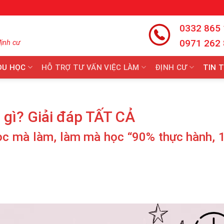
0332 865
0971 262
định cư
DU HỌC
HỖ TRỢ TƯ VẤN VIỆC LÀM
ĐỊNH CƯ
TIN 
 gì? Giải đáp TẤT CẢ
 mà làm, làm mà học “90% thực hành, 