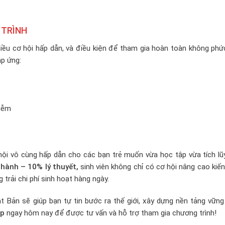
 TRÌNH
ều cơ hội hấp dẫn, và điều kiện để tham gia hoàn toàn không phức
p ứng:
hiễm
ội vô cùng hấp dẫn cho các bạn trẻ muốn vừa học tập vừa tích lũy
hành – 10% lý thuyết,
sinh viên không chỉ có cơ hội nâng cao kiế
trải chi phí sinh hoạt hàng ngày.
 Bản sẽ giúp bạn tự tin bước ra thế giới, xây dựng nền tảng vững
up
ngay hôm nay để được tư vấn và hỗ trợ tham gia chương trình!