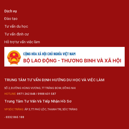
Dịch vụ
Đào tạo
Tư vấn du học
Tư vấn định cư
Hỗ trợ tư vấn việc làm
TRUNG TÂM TƯ VẤN ĐỊNH HƯỚNG DU HỌC VÀ VIỆC LÀM
SỐ 2, ĐƯỜNG HÙNG VƯƠNG, TT TRẢNG BOM, ĐỒNG NAI
HOTLINE:
0971 262 848 / 0988 631 587
Trung Tâm Tư Vấn Và Tiếp Nhận Hồ Sơ
VP SÓC TRĂNG:
ẤP 3, TT PHÚ LỘC, THẠNH TRỊ, SÓC TRĂNG
-
0332 865 188