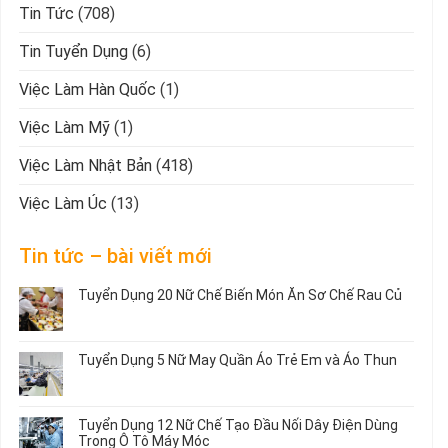
Tin Tức
(708)
Tin Tuyển Dụng
(6)
Việc Làm Hàn Quốc
(1)
Việc Làm Mỹ
(1)
Việc Làm Nhật Bản
(418)
Việc Làm Úc
(13)
Tin tức – bài viết mới
Tuyển Dụng 20 Nữ Chế Biến Món Ăn Sơ Chế Rau Củ
Không
có
bình
Tuyển Dụng 5 Nữ May Quần Áo Trẻ Em và Áo Thun
luận
ở
Không
Tuyển
có
Dụng
bình
Tuyển Dụng 12 Nữ Chế Tạo Đầu Nối Dây Điện Dùng
20
luận
Trong Ô Tô Máy Móc
Nữ
ở