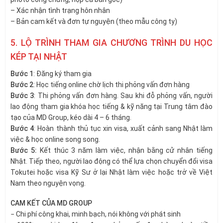
– Xác nhận tình trạng hôn nhân
– Bản cam kết và đơn tự nguyện (theo mẫu công ty)
5. LỘ TRÌNH THAM GIA CHƯƠNG TRÌNH DU HỌC
KÉP TẠI NHẬT
Bước 1
: Đăng ký tham gia
Bước 2
: Học tiếng online chờ lịch thi phỏng vấn đơn hàng
Bước 3
: Thi phỏng vấn đơn hàng. Sau khi đỗ phỏng vấn, người
lao động tham gia khóa học tiếng & kỹ năng tại Trung tâm đào
tạo của MD Group, kéo dài 4 – 6 tháng.
Bước 4
: Hoàn thành thủ tục xin visa, xuất cảnh sang Nhật làm
việc & học online song song.
Bước 5:
Kết thúc 3 năm làm việc, nhận bằng cử nhân tiếng
Nhật. Tiếp theo, người lao động có thể lựa chọn chuyển đổi visa
Tokutei hoặc visa Kỹ Sư ở lại Nhật làm việc hoặc trở về Việt
Nam theo nguyện vọng.
CAM KẾT CỦA MD GROUP
− Chi phí công khai, minh bạch, nói không với phát sinh