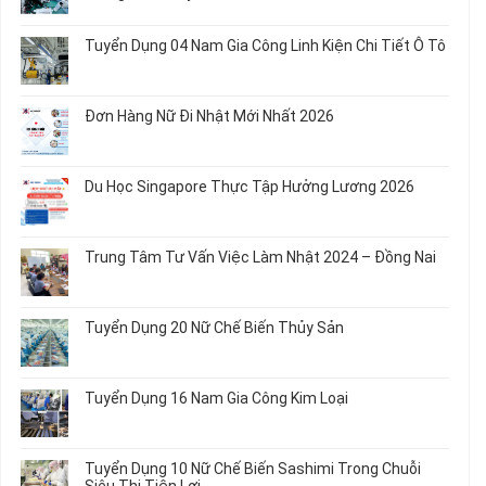
Chế
Tuyển
Không
Biến
Dụng
có
Tuyển Dụng 04 Nam Gia Công Linh Kiện Chi Tiết Ô Tô
Món
5
bình
Ăn
Nữ
luận
Không
Sơ
May
ở
có
Chế
Quần
Tuyển
bình
Rau
Đơn Hàng Nữ Đi Nhật Mới Nhất 2026
Áo
Dụng
luận
Củ
Trẻ
12
ở
Không
Em
Nữ
Tuyển
có
và
Chế
Dụng
bình
Áo
Du Học Singapore Thực Tập Hưởng Lương 2026
Tạo
04
luận
Thun
Đầu
Nam
ở
Không
Nối
Gia
Đơn
có
Dây
Công
Hàng
bình
Điện
Trung Tâm Tư Vấn Việc Làm Nhật 2024 – Đồng Nai
Linh
Nữ
luận
Dùng
Kiện
Đi
ở
Không
Trong
Chi
Nhật
Du
có
Ô
Tiết
Mới
Học
bình
Tô
Ô
Tuyển Dụng 20 Nữ Chế Biến Thủy Sản
Nhất
Singapore
luận
Máy
Tô
2026
Thực
ở
Không
Móc
Tập
Trung
có
Hưởng
Tâm
bình
Tuyển Dụng 16 Nam Gia Công Kim Loại
Lương
Tư
luận
2026
Vấn
ở
Không
Việc
Tuyển
có
Làm
Dụng
bình
Tuyển Dụng 10 Nữ Chế Biến Sashimi Trong Chuỗi
Nhật
20
luận