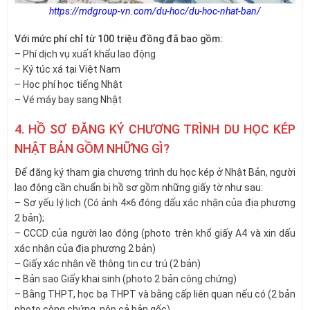
https://mdgroup-vn.com/du-hoc/du-hoc-nhat-ban/
Với mức phí chỉ từ 100 triệu đồng đã bao gồm:
– Phí dịch vụ xuất khẩu lao động
– Ký túc xá tại Việt Nam
– Học phí học tiếng Nhật
– Vé máy bay sang Nhật
4. HỒ SƠ ĐĂNG KÝ CHƯƠNG TRÌNH DU HỌC KÉP
NHẬT BẢN GỒM NHỮNG GÌ?
Để đăng ký tham gia chương trình du học kép ở Nhật Bản, người
lao động cần chuẩn bị hồ sơ gồm những giấy tờ như sau:
– Sơ yếu lý lịch (Có ảnh 4×6 đóng dấu xác nhận của địa phương
2 bản);
– CCCD của người lao động (photo trên khổ giấy A4 và xin dấu
xác nhận của địa phương 2 bản)
– Giấy xác nhận về thông tin cư trú (2 bản)
– Bản sao Giấy khai sinh (photo 2 bản công chứng)
– Bằng THPT, học bạ THPT và bằng cấp liên quan nếu có (2 bản
photo công chứng, nộp cả bản gốc)