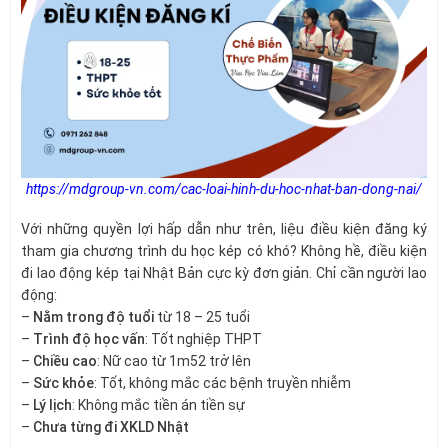
https://mdgroup-vn.com/cac-loai-hinh-du-hoc-nhat-ban-dong-nai/
Với những quyền lợi hấp dẫn như trên, liệu điều kiện đăng ký
tham gia chương trình du học kép có khó? Không hề, điều kiện
đi lao động kép tại Nhật Bản cực kỳ đơn giản. Chỉ cần người lao
động:
–
Nằm trong độ tuổi
từ 18 – 25 tuổi
–
Trình độ học vấn
: Tốt nghiệp THPT
–
Chiều cao
: Nữ cao từ 1m52 trở lên
–
Sức khỏe
: Tốt, không mắc các bệnh truyền nhiễm
–
Lý lịch
: Không mắc tiền án tiền sự
–
Chưa từng đi XKLD Nhật