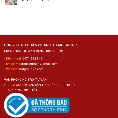
Siêu Thị Tiện Lợi
2024
Nữ
ở
–
Chế
Tuyển
Không
Đồng
Biến
Dụng
có
Nai
Thủy
16
bình
Sản
Nam
luận
Gia
ở
Công
Tuyển
Kim
Dụng
Loại
10
Nữ
Chế
CÔNG TY CỔ PHẦN NHÂN LỰC MD GROUP
Biến
MD GROUP HUMAN RESOURCES JSC
Sashimi
Trong
- Điện thoại:
0971 262 848
Chuỗi
- Email:
mdgroup.human@gmail.com
Siêu
Thị
- Website:
mdgroup-vn.com
Tiện
Lợi
VĂN PHÒNG HỖ TRỢ TƯ VẤN
VP HCM:
586 KHA VẠN CÂN, LINH ĐÔNG , TP THỦ ĐỨC
-
077 7979 976 MR THIẾT