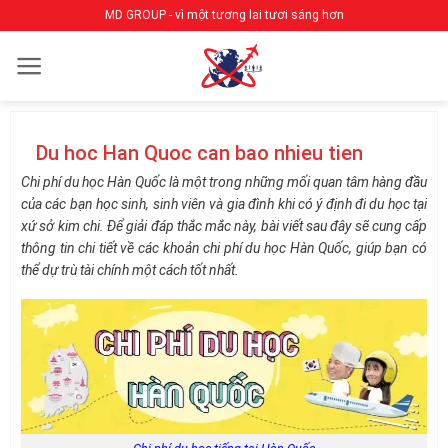
Bỏ
MD GROUP - vì một tương lai tươi sáng hơn
qua
nội
dung
Du hoc Han Quoc can bao nhieu tien
Chi phí du học Hàn Quốc là một trong những mối quan tâm hàng đầu
của các bạn học sinh, sinh viên và gia đình khi có ý định đi du học tại
xứ sở kim chi. Để giải đáp thắc mắc này, bài viết sau đây sẽ cung cấp
thông tin chi tiết về các khoản chi phí du học Hàn Quốc, giúp bạn có
thể dự trù tài chính một cách tốt nhất.