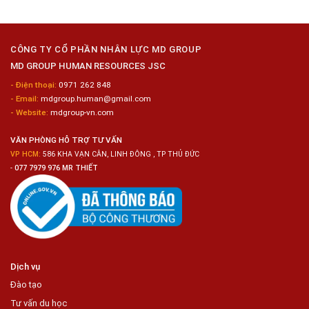
Tuyển
Kim
Dụng
Loại
10
Nữ
Chế
CÔNG TY CỔ PHẦN NHÂN LỰC MD GROUP
Biến
MD GROUP HUMAN RESOURCES JSC
Sashimi
Trong
- Điện thoại:
0971 262 848
Chuỗi
- Email:
mdgroup.human@gmail.com
Siêu
Thị
- Website:
mdgroup-vn.com
Tiện
Lợi
VĂN PHÒNG HỖ TRỢ TƯ VẤN
VP HCM:
586 KHA VẠN CÂN, LINH ĐÔNG , TP THỦ ĐỨC
-
077 7979 976 MR THIẾT
Dịch vụ
Đào tạo
Tư vấn du học