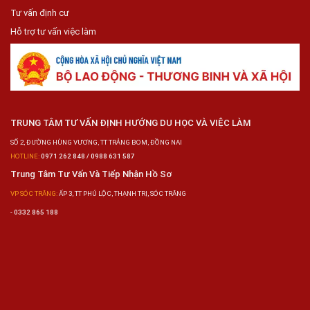
Tư vấn định cư
Hỗ trợ tư vấn việc làm
TRUNG TÂM TƯ VẤN ĐỊNH HƯỚNG DU HỌC VÀ VIỆC LÀM
SỐ 2, ĐƯỜNG HÙNG VƯƠNG, TT TRẢNG BOM, ĐỒNG NAI
HOTLINE:
0971 262 848 / 0988 631 587
Trung Tâm Tư Vấn Và Tiếp Nhận Hồ Sơ
VP SÓC TRĂNG:
ẤP 3, TT PHÚ LỘC, THẠNH TRỊ, SÓC TRĂNG
-
0332 865 188