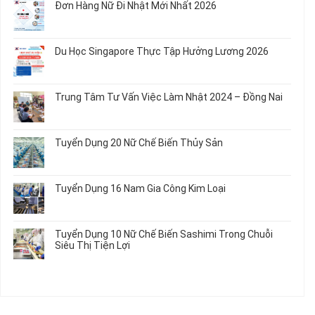
Rau
Đơn Hàng Nữ Đi Nhật Mới Nhất 2026
Áo
Dụng
luận
Củ
Trẻ
12
ở
Không
Em
Nữ
Tuyển
có
và
Chế
Dụng
bình
Áo
Du Học Singapore Thực Tập Hưởng Lương 2026
Tạo
04
luận
Thun
Đầu
Nam
ở
Không
Nối
Gia
Đơn
có
Dây
Công
Hàng
bình
Điện
Trung Tâm Tư Vấn Việc Làm Nhật 2024 – Đồng Nai
Linh
Nữ
luận
Dùng
Kiện
Đi
ở
Không
Trong
Chi
Nhật
Du
có
Ô
Tiết
Mới
Học
bình
Tô
Ô
Tuyển Dụng 20 Nữ Chế Biến Thủy Sản
Nhất
Singapore
luận
Máy
Tô
2026
Thực
ở
Không
Móc
Tập
Trung
có
Hưởng
Tâm
bình
Tuyển Dụng 16 Nam Gia Công Kim Loại
Lương
Tư
luận
2026
Vấn
ở
Không
Việc
Tuyển
có
Làm
Dụng
bình
Tuyển Dụng 10 Nữ Chế Biến Sashimi Trong Chuỗi
Nhật
20
luận
Siêu Thị Tiện Lợi
2024
Nữ
ở
–
Chế
Tuyển
Không
Đồng
Biến
Dụng
có
Nai
Thủy
16
bình
Sản
Nam
luận
Gia
ở
Công