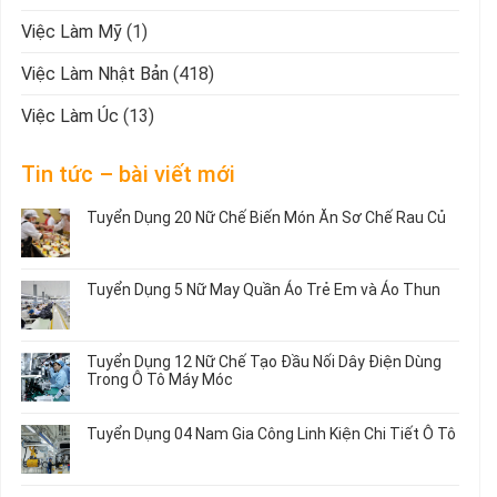
Việc Làm Mỹ
(1)
Việc Làm Nhật Bản
(418)
Việc Làm Úc
(13)
Tin tức – bài viết mới
Tuyển Dụng 20 Nữ Chế Biến Món Ăn Sơ Chế Rau Củ
Không
có
bình
Tuyển Dụng 5 Nữ May Quần Áo Trẻ Em và Áo Thun
luận
ở
Không
Tuyển
có
Dụng
bình
Tuyển Dụng 12 Nữ Chế Tạo Đầu Nối Dây Điện Dùng
20
luận
Trong Ô Tô Máy Móc
Nữ
ở
Chế
Tuyển
Không
Biến
Dụng
có
Tuyển Dụng 04 Nam Gia Công Linh Kiện Chi Tiết Ô Tô
Món
5
bình
Ăn
Nữ
luận
Không
Sơ
May
ở
có
Chế
Quần
Tuyển
bình