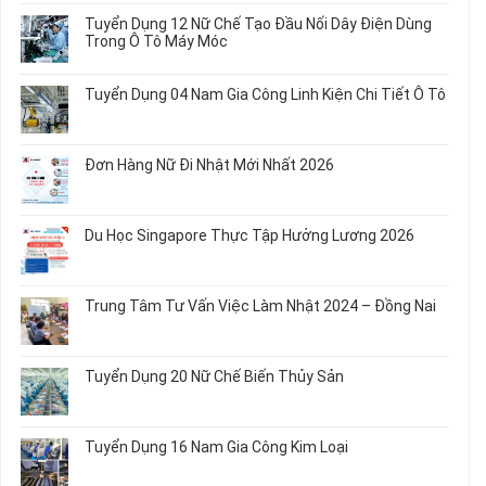
Dụng
bình
Tuyển Dụng 12 Nữ Chế Tạo Đầu Nối Dây Điện Dùng
20
luận
Trong Ô Tô Máy Móc
Nữ
ở
Chế
Tuyển
Không
Biến
Dụng
có
Tuyển Dụng 04 Nam Gia Công Linh Kiện Chi Tiết Ô Tô
Món
5
bình
Ăn
Nữ
luận
Không
Sơ
May
ở
có
Chế
Quần
Tuyển
bình
Rau
Đơn Hàng Nữ Đi Nhật Mới Nhất 2026
Áo
Dụng
luận
Củ
Trẻ
12
ở
Không
Em
Nữ
Tuyển
có
và
Chế
Dụng
bình
Áo
Du Học Singapore Thực Tập Hưởng Lương 2026
Tạo
04
luận
Thun
Đầu
Nam
ở
Không
Nối
Gia
Đơn
có
Dây
Công
Hàng
bình
Điện
Trung Tâm Tư Vấn Việc Làm Nhật 2024 – Đồng Nai
Linh
Nữ
luận
Dùng
Kiện
Đi
ở
Không
Trong
Chi
Nhật
Du
có
Ô
Tiết
Mới
Học
bình
Tô
Ô
Tuyển Dụng 20 Nữ Chế Biến Thủy Sản
Nhất
Singapore
luận
Máy
Tô
2026
Thực
ở
Không
Móc
Tập
Trung
có
Hưởng
Tâm
bình
Tuyển Dụng 16 Nam Gia Công Kim Loại
Lương
Tư
luận
2026
Vấn
ở
Không
Việc
Tuyển