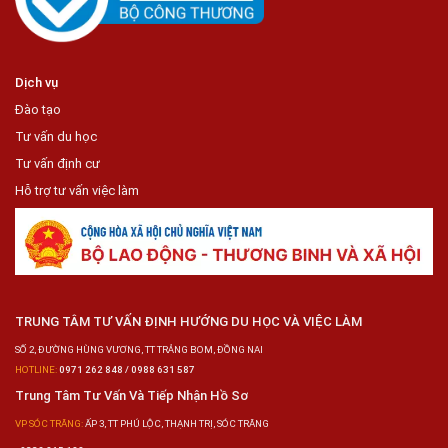
Dịch vụ
Đào tạo
Tư vấn du học
Tư vấn định cư
Hỗ trợ tư vấn việc làm
TRUNG TÂM TƯ VẤN ĐỊNH HƯỚNG DU HỌC VÀ VIỆC LÀM
SỐ 2, ĐƯỜNG HÙNG VƯƠNG, TT TRẢNG BOM, ĐỒNG NAI
HOTLINE:
0971 262 848 / 0988 631 587
Trung Tâm Tư Vấn Và Tiếp Nhận Hồ Sơ
VP SÓC TRĂNG:
ẤP 3, TT PHÚ LỘC, THẠNH TRỊ, SÓC TRĂNG