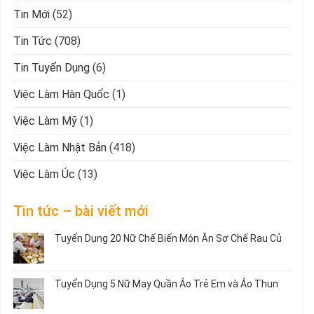
Tin Mới
(52)
Tin Tức
(708)
Tin Tuyển Dụng
(6)
Việc Làm Hàn Quốc
(1)
Việc Làm Mỹ
(1)
Việc Làm Nhật Bản
(418)
Việc Làm Úc
(13)
Tin tức – bài viết mới
Tuyển Dụng 20 Nữ Chế Biến Món Ăn Sơ Chế Rau Củ
Không
có
bình
Tuyển Dụng 5 Nữ May Quần Áo Trẻ Em và Áo Thun
luận
ở
Không
Tuyển
có