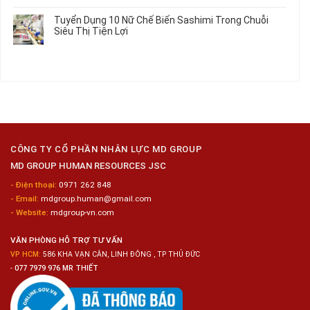
có
Làm
Dụng
bình
Tuyển Dụng 10 Nữ Chế Biến Sashimi Trong Chuỗi
Nhật
20
luận
Siêu Thị Tiện Lợi
2024
Nữ
ở
–
Chế
Tuyển
Không
Đồng
Biến
Dụng
có
Nai
Thủy
16
bình
Sản
Nam
luận
Gia
ở
Công
Tuyển
Kim
Dụng
Loại
10
Nữ
Chế
CÔNG TY CỔ PHẦN NHÂN LỰC MD GROUP
Biến
MD GROUP HUMAN RESOURCES JSC
Sashimi
Trong
- Điện thoại:
0971 262 848
Chuỗi
- Email:
mdgroup.human@gmail.com
Siêu
Thị
- Website:
mdgroup-vn.com
Tiện
Lợi
VĂN PHÒNG HỖ TRỢ TƯ VẤN
VP HCM:
586 KHA VẠN CÂN, LINH ĐÔNG , TP THỦ ĐỨC
-
077 7979 976 MR THIẾT