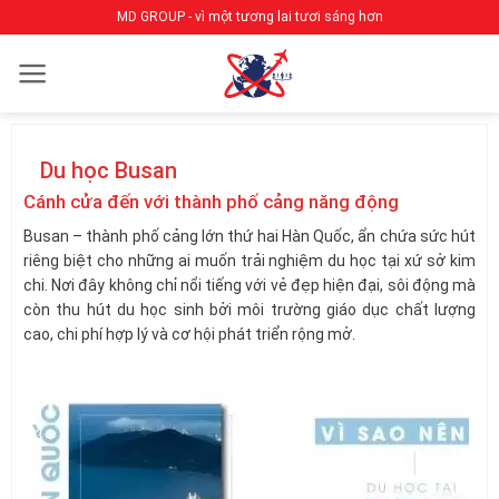
Bỏ
MD GROUP - vì một tương lai tươi sáng hơn
qua
nội
dung
Du học Busan
Cánh cửa đến với thành phố cảng năng động
Busan – thành phố cảng lớn thứ hai Hàn Quốc, ẩn chứa sức hút
riêng biệt cho những ai muốn trải nghiệm du học tại xứ sở kim
chi. Nơi đây không chỉ nổi tiếng với vẻ đẹp hiện đại, sôi động mà
còn thu hút du học sinh bởi môi trường giáo dục chất lượng
cao, chi phí hợp lý và cơ hội phát triển rộng mở.