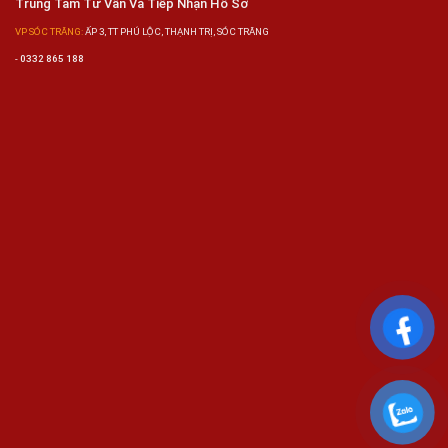
Trung Tâm Tư Vấn Và Tiếp Nhận Hồ Sơ
VP SÓC TRĂNG:
ẤP 3, TT PHÚ LỘC, THẠNH TRỊ, SÓC TRĂNG
-
0332 865 188