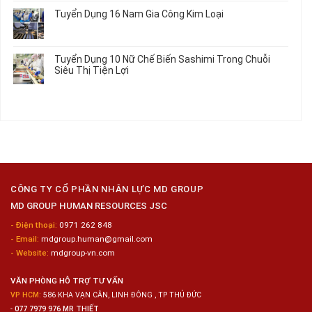
Hưởng
Tâm
bình
Tuyển Dụng 16 Nam Gia Công Kim Loại
Lương
Tư
luận
2026
Vấn
ở
Không
Việc
Tuyển
có
Làm
Dụng
bình
Tuyển Dụng 10 Nữ Chế Biến Sashimi Trong Chuỗi
Nhật
20
luận
Siêu Thị Tiện Lợi
2024
Nữ
ở
–
Chế
Tuyển
Không
Đồng
Biến
Dụng
có
Nai
Thủy
16
bình
Sản
Nam
luận
Gia
ở
Công
Tuyển
Kim
Dụng
Loại
10
Nữ
Chế
CÔNG TY CỔ PHẦN NHÂN LỰC MD GROUP
Biến
MD GROUP HUMAN RESOURCES JSC
Sashimi
Trong
- Điện thoại:
0971 262 848
Chuỗi
- Email:
mdgroup.human@gmail.com
Siêu
Thị
- Website:
mdgroup-vn.com
Tiện
Lợi
VĂN PHÒNG HỖ TRỢ TƯ VẤN
VP HCM:
586 KHA VẠN CÂN, LINH ĐÔNG , TP THỦ ĐỨC
-
077 7979 976 MR THIẾT