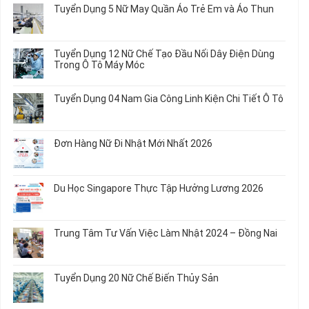
bình
Tuyển Dụng 5 Nữ May Quần Áo Trẻ Em và Áo Thun
luận
ở
Không
Tuyển
có
Dụng
bình
Tuyển Dụng 12 Nữ Chế Tạo Đầu Nối Dây Điện Dùng
20
luận
Trong Ô Tô Máy Móc
Nữ
ở
Chế
Tuyển
Không
Biến
Dụng
có
Tuyển Dụng 04 Nam Gia Công Linh Kiện Chi Tiết Ô Tô
Món
5
bình
Ăn
Nữ
luận
Không
Sơ
May
ở
có
Chế
Quần
Tuyển
bình
Rau
Đơn Hàng Nữ Đi Nhật Mới Nhất 2026
Áo
Dụng
luận
Củ
Trẻ
12
ở
Không
Em
Nữ
Tuyển
có
và
Chế
Dụng
bình
Áo
Du Học Singapore Thực Tập Hưởng Lương 2026
Tạo
04
luận
Thun
Đầu
Nam
ở
Không
Nối
Gia
Đơn
có
Dây
Công
Hàng
bình
Điện
Trung Tâm Tư Vấn Việc Làm Nhật 2024 – Đồng Nai
Linh
Nữ
luận
Dùng
Kiện
Đi
ở
Không
Trong
Chi
Nhật
Du
có
Ô
Tiết
Mới
Học
bình
Tô
Ô
Tuyển Dụng 20 Nữ Chế Biến Thủy Sản
Nhất
Singapore
luận
Máy
Tô
2026
Thực
ở
Không
Móc
Tập
Trung
có