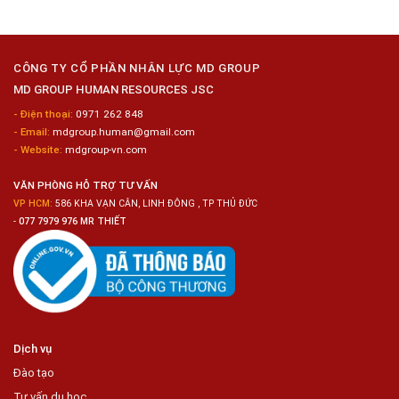
Công
Tuyển
Kim
Dụng
Loại
10
Nữ
Chế
CÔNG TY CỔ PHẦN NHÂN LỰC MD GROUP
Biến
MD GROUP HUMAN RESOURCES JSC
Sashimi
Trong
- Điện thoại:
0971 262 848
Chuỗi
- Email:
mdgroup.human@gmail.com
Siêu
Thị
- Website:
mdgroup-vn.com
Tiện
Lợi
VĂN PHÒNG HỖ TRỢ TƯ VẤN
VP HCM:
586 KHA VẠN CÂN, LINH ĐÔNG , TP THỦ ĐỨC
-
077 7979 976 MR THIẾT
Dịch vụ
Đào tạo
Tư vấn du học