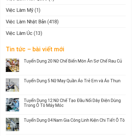
Việc Làm Mỹ
(1)
Việc Làm Nhật Bản
(418)
Việc Làm Úc
(13)
Tin tức – bài viết mới
Tuyển Dụng 20 Nữ Chế Biến Món Ăn Sơ Chế Rau Củ
Không
có
bình
Tuyển Dụng 5 Nữ May Quần Áo Trẻ Em và Áo Thun
luận
ở
Không
Tuyển
có
Dụng
bình
Tuyển Dụng 12 Nữ Chế Tạo Đầu Nối Dây Điện Dùng
20
luận
Trong Ô Tô Máy Móc
Nữ
ở
Chế
Tuyển
Không
Biến
Dụng
có
Tuyển Dụng 04 Nam Gia Công Linh Kiện Chi Tiết Ô Tô
Món
5
bình
Ăn
Nữ
luận
Không
Sơ
May
ở
có
Chế
Quần
Tuyển