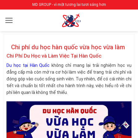
Bỏ
MD GROUP - vì một tương lai tươi sáng hơn
qua
nội
dung
Chi phí du học hàn quốc vừa học vừa làm
Chi Phí Du Học và Làm Việc Tại Hàn Quốc
Du học tại Hàn Quốc
không chỉ mang lại trải nghiệm học vụ
đẳng cấp mà còn mở ra cơ hội làm việc để trang trải chi phí và
đóng góp vào cuộc sống sinh viên. Tuy nhiên, để có cái nhìn chi
tiết và chuẩn bị tốt nhất cho hành trình này, việc hiểu rõ về chi
phí liên quan là không thể thiếu.