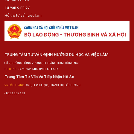
Tư vấn định cư
Hỗ trợ tư vấn việc làm
TRUNG TÂM TƯ VẤN ĐỊNH HƯỚNG DU HỌC VÀ VIỆC LÀM
SỐ 2, ĐƯỜNG HÙNG VƯƠNG, TT TRẢNG BOM, ĐỒNG NAI
HOTLINE:
0971 262 848 / 0988 631 587
Trung Tâm Tư Vấn Và Tiếp Nhận Hồ Sơ
VP SÓC TRĂNG:
ẤP 3, TT PHÚ LỘC, THẠNH TRỊ, SÓC TRĂNG
-
0332 865 188