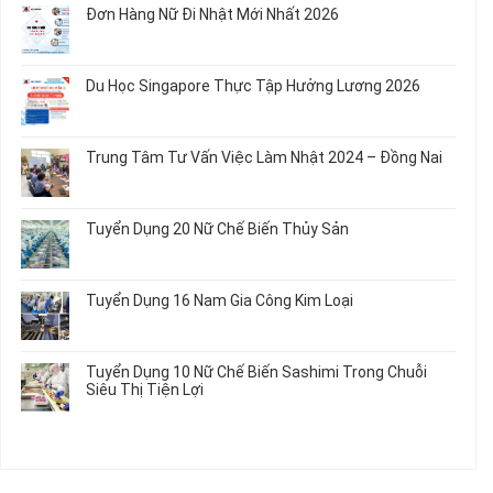
bình
Rau
Đơn Hàng Nữ Đi Nhật Mới Nhất 2026
Áo
Dụng
luận
Củ
Trẻ
12
ở
Không
Em
Nữ
Tuyển
có
và
Chế
Dụng
bình
Áo
Du Học Singapore Thực Tập Hưởng Lương 2026
Tạo
04
luận
Thun
Đầu
Nam
ở
Không
Nối
Gia
Đơn
có
Dây
Công
Hàng
bình
Điện
Trung Tâm Tư Vấn Việc Làm Nhật 2024 – Đồng Nai
Linh
Nữ
luận
Dùng
Kiện
Đi
ở
Không
Trong
Chi
Nhật
Du
có
Ô
Tiết
Mới
Học
bình
Tô
Ô
Tuyển Dụng 20 Nữ Chế Biến Thủy Sản
Nhất
Singapore
luận
Máy
Tô
2026
Thực
ở
Không
Móc
Tập
Trung
có
Hưởng
Tâm
bình
Tuyển Dụng 16 Nam Gia Công Kim Loại
Lương
Tư
luận
2026
Vấn
ở
Không
Việc
Tuyển
có
Làm
Dụng
bình
Tuyển Dụng 10 Nữ Chế Biến Sashimi Trong Chuỗi
Nhật
20
luận
Siêu Thị Tiện Lợi
2024
Nữ
ở
–
Chế
Tuyển
Không
Đồng
Biến
Dụng
có
Nai
Thủy
16
bình
Sản
Nam
luận
Gia
ở