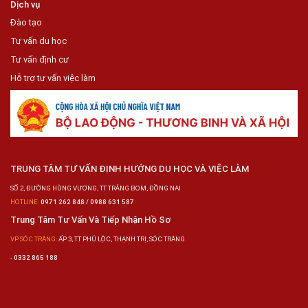
Dịch vụ
Đào tạo
Tư vấn du học
Tư vấn định cư
Hỗ trợ tư vấn việc làm
TRUNG TÂM TƯ VẤN ĐỊNH HƯỚNG DU HỌC VÀ VIỆC LÀM
SỐ 2, ĐƯỜNG HÙNG VƯƠNG, TT TRẢNG BOM, ĐỒNG NAI
HOTLINE:
0971 262 848 / 0988 631 587
Trung Tâm Tư Vấn Và Tiếp Nhận Hồ Sơ
VP SÓC TRĂNG:
ẤP 3, TT PHÚ LỘC, THẠNH TRỊ, SÓC TRĂNG
-
0332 865 188