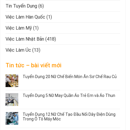
Tin Tuyển Dụng
(6)
Việc Làm Hàn Quốc
(1)
Việc Làm Mỹ
(1)
Việc Làm Nhật Bản
(418)
Việc Làm Úc
(13)
Tin tức – bài viết mới
Tuyển Dụng 20 Nữ Chế Biến Món Ăn Sơ Chế Rau Củ
Không
có
bình
Tuyển Dụng 5 Nữ May Quần Áo Trẻ Em và Áo Thun
luận
ở
Không
Tuyển
có
Dụng
bình
Tuyển Dụng 12 Nữ Chế Tạo Đầu Nối Dây Điện Dùng
20
luận
Trong Ô Tô Máy Móc
Nữ
ở
Chế
Tuyển
Không
Biến
Dụng
có