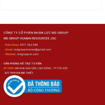
Đồng
Biến
Dụng
có
Nai
Thủy
16
bình
Sản
Nam
luận
Gia
ở
Công
Tuyển
Kim
Dụng
Loại
10
Nữ
Chế
CÔNG TY CỔ PHẦN NHÂN LỰC MD GROUP
Biến
MD GROUP HUMAN RESOURCES JSC
Sashimi
Trong
- Điện thoại:
0971 262 848
Chuỗi
- Email:
mdgroup.human@gmail.com
Siêu
Thị
- Website:
mdgroup-vn.com
Tiện
Lợi
VĂN PHÒNG HỖ TRỢ TƯ VẤN
VP HCM:
586 KHA VẠN CÂN, LINH ĐÔNG , TP THỦ ĐỨC
-
077 7979 976 MR THIẾT