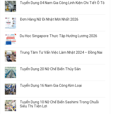
Tuyển Dụng 04 Nam Gia Công Linh Kiện Chi Tiết Ô Tô
Món
5
bình
Ăn
Nữ
luận
Không
Sơ
May
ở
có
Chế
Quần
Tuyển
bình
Rau
Đơn Hàng Nữ Đi Nhật Mới Nhất 2026
Áo
Dụng
luận
Củ
Trẻ
12
ở
Không
Em
Nữ
Tuyển
có
và
Chế
Dụng
bình
Áo
Du Học Singapore Thực Tập Hưởng Lương 2026
Tạo
04
luận
Thun
Đầu
Nam
ở
Không
Nối
Gia
Đơn
có
Dây
Công
Hàng
bình
Điện
Trung Tâm Tư Vấn Việc Làm Nhật 2024 – Đồng Nai
Linh
Nữ
luận
Dùng
Kiện
Đi
ở
Không
Trong
Chi
Nhật
Du
có
Ô
Tiết
Mới
Học
bình
Tô
Ô
Tuyển Dụng 20 Nữ Chế Biến Thủy Sản
Nhất
Singapore
luận
Máy
Tô
2026
Thực
ở
Không
Móc
Tập
Trung
có
Hưởng
Tâm
bình
Tuyển Dụng 16 Nam Gia Công Kim Loại
Lương
Tư
luận
2026
Vấn
ở
Không
Việc
Tuyển
có
Làm
Dụng
bình
Tuyển Dụng 10 Nữ Chế Biến Sashimi Trong Chuỗi
Nhật
20
luận
Siêu Thị Tiện Lợi
2024
Nữ
ở
–
Chế
Tuyển
Không