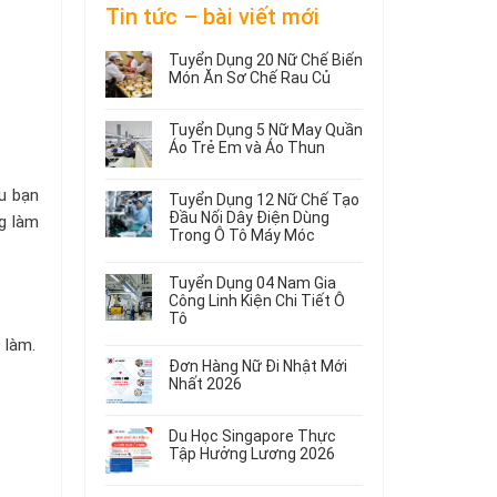
Tin tức – bài viết mới
Tuyển Dụng 20 Nữ Chế Biến
Món Ăn Sơ Chế Rau Củ
Không
có
Tuyển Dụng 5 Nữ May Quần
bình
Áo Trẻ Em và Áo Thun
luận
ở
Không
Tuyển
có
u bạn
Tuyển Dụng 12 Nữ Chế Tạo
Dụng
bình
Đầu Nối Dây Điện Dùng
g làm
20
luận
Trong Ô Tô Máy Móc
ở
Nữ
Tuyển
Không
Chế
Dụng
có
Biến
Tuyển Dụng 04 Nam Gia
5
bình
Món
Công Linh Kiện Chi Tiết Ô
Nữ
luận
Ăn
Tô
ở
May
Sơ
Không
 làm.
Tuyển
Quần
Chế
có
Dụng
Áo
Rau
Đơn Hàng Nữ Đi Nhật Mới
bình
12
Trẻ
Củ
Nhất 2026
luận
Nữ
Em
Không
ở
Chế
và
có
Tuyển
Tạo
Áo
Du Học Singapore Thực
bình
Dụng
Đầu
Thun
Tập Hưởng Lương 2026
luận
04
Nối
ở
Không
Nam
Dây
Đơn
có