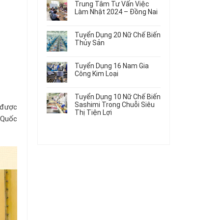
Gia
Điện
Trung Tâm Tư Vấn Việc
Hàng
bình
Công
Dùng
Làm Nhật 2024 – Đồng Nai
Nữ
luận
Linh
Trong
ở
Không
Đi
Kiện
Ô
Du
có
Nhật
Chi
Tuyển Dụng 20 Nữ Chế Biến
Tô
Học
bình
Mới
Tiết
Thủy Sản
Máy
Singapore
luận
Nhất
Ô
Móc
ở
Không
Thực
2026
Tô
Trung
có
Tập
Tuyển Dụng 16 Nam Gia
Tâm
bình
Hưởng
Công Kim Loại
Tư
luận
Lương
ở
Không
Vấn
2026
Tuyển
có
Việc
Tuyển Dụng 10 Nữ Chế Biến
Dụng
bình
Làm
Sashimi Trong Chuỗi Siêu
 được
20
luận
Nhật
Thị Tiện Lợi
ở
Nữ
2024
 Quốc
Tuyển
Không
Chế
–
Dụng
có
Biến
Đồng
16
bình
Thủy
Nai
Nam
luận
Sản
ở
Gia
Tuyển
Công
Dụng
Kim
10
Loại
Nữ
Chế
Biến
Sashimi
Trong