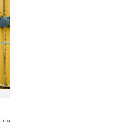
Chuỗi
Siêu
Thị
Tiện
Lợi
sở hạ