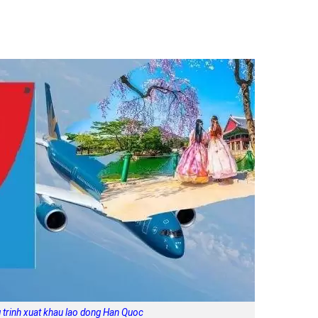
trinh xuat khau lao dong Han Quoc