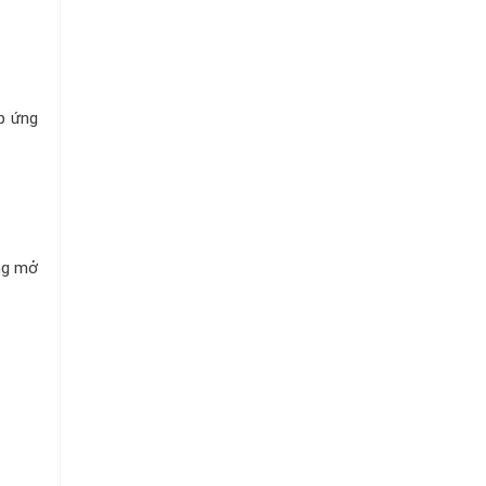
p ứng
ng mở