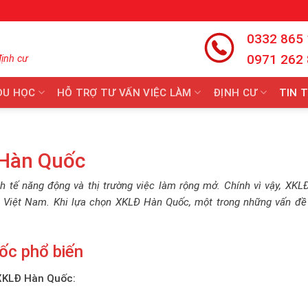
0332 865
0971 262
định cư
DU HỌC
HỖ TRỢ TƯ VẤN VIỆC LÀM
ĐỊNH CƯ
TIN 
Hàn Quốc
nh tế năng động và thị trường việc làm rộng mở. Chính vì vậy, XK
ẻ Việt Nam. Khi lựa chọn XKLĐ Hàn Quốc, một trong những vấn đề
ốc phổ biến
 XKLĐ Hàn Quốc: