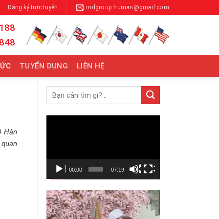
Đăng ký trực tuyến
mdgroup.human@gmail.com
 188
 848
TỨC
TUYỂN DỤNG
LIÊN HỆ
Trình
LĐ Hàn
chơi
 quan
Video
00:00
07:19