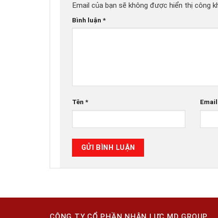
Email của bạn sẽ không được hiển thị công kh
Bình luận
*
Tên
*
Emai
CÔNG TY CỔ PHẦN NHÂN LỰC MD GROUP