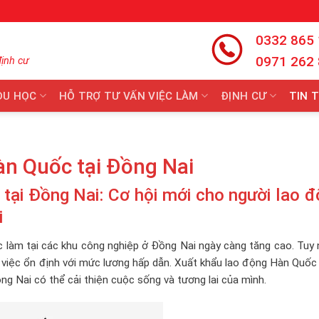
0332 865
0971 262
định cư
DU HỌC
HỖ TRỢ TƯ VẤN VIỆC LÀM
ĐỊNH CƯ
TIN 
n Quốc tại Đồng Nai
tại Đồng Nai: Cơ hội mới cho người lao 
i
ệc làm tại các khu công nghiệp ở Đồng Nai ngày càng tăng cao. Tuy 
 việc ổn định với mức lương hấp dẫn. Xuất khẩu lao động Hàn Quốc
g Nai có thể cải thiện cuộc sống và tương lai của mình.