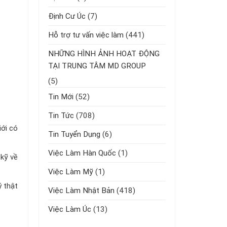
Định Cư Úc
(7)
Hỗ trợ tư vấn việc làm
(441)
NHỮNG HÌNH ẢNH HOẠT ĐỘNG
TẠI TRUNG TÂM MD GROUP
(5)
Tin Mới
(52)
Tin Tức
(708)
iới có
Tin Tuyển Dụng
(6)
Việc Làm Hàn Quốc
(1)
 kỹ về
Việc Làm Mỹ
(1)
ý thật
Việc Làm Nhật Bản
(418)
Việc Làm Úc
(13)