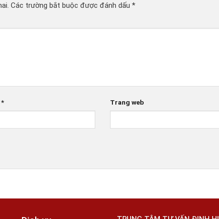
ai.
Các trường bắt buộc được đánh dấu
*
l
*
Trang web
TRUNG TÂM TƯ VẤN ĐỊNH 