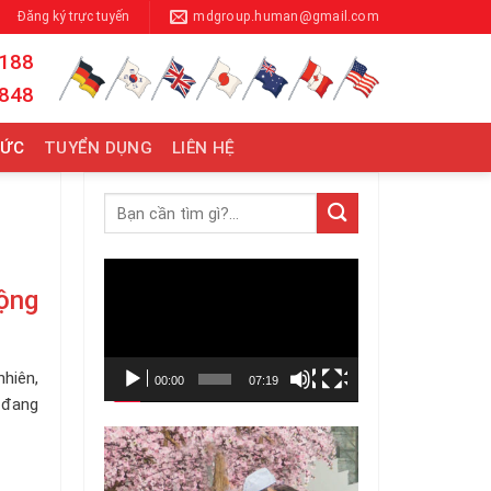
Đăng ký trực tuyến
mdgroup.human@gmail.com
 188
 848
TỨC
TUYỂN DỤNG
LIÊN HỆ
Trình
động
chơi
Video
nhiên,
00:00
07:19
 đang