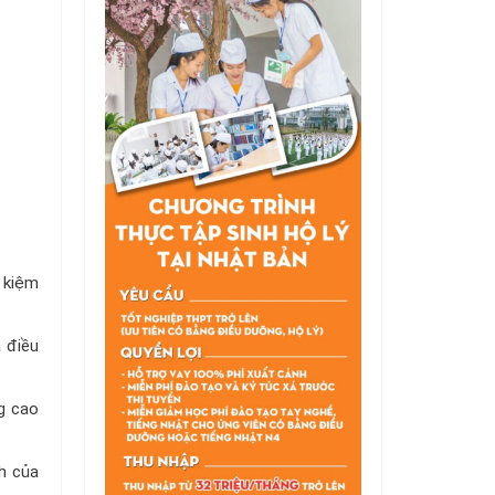
 kiệm
 điều
ng cao
h của