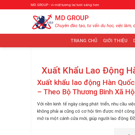
Bỏ
MD GROUP - vì một tương lai tươi sáng hơn
qua
MD GROUP
nội
dung
Chuyên đào tạo, tư vấn du học, việc làm, 
TRANG CHỦ
GIỚI THIỆU
Xuất Khẩu Lao Động Hà
Xuất khẩu lao động Hàn Quốc 
– Theo Bộ Thương Binh Xã Hộ
Với nền kinh tế ngày càng phát triển, nhu cầu vi
không phải ai cũng có cơ hội tìm được một công
mở ra một cánh cửa mới, giúp người lao động Đồn