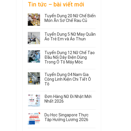
Tin tức – bài viết mới
Tuyển Dụng 20 Nữ Chế Biến
Món Ăn Sơ Chế Rau Củ
Không
có
Tuyển Dụng 5 Nữ May Quần
bình
Áo Trẻ Em và Áo Thun
luận
ở
Không
Tuyển
có
Tuyển Dụng 12 Nữ Chế Tạo
Dụng
bình
Đầu Nối Dây Điện Dùng
20
luận
Trong Ô Tô Máy Móc
ở
Nữ
Tuyển
Không
Chế
Dụng
có
Biến
Tuyển Dụng 04 Nam Gia
5
bình
Món
Công Linh Kiện Chi Tiết Ô
Nữ
luận
Ăn
Tô
ở
May
Sơ
Không
Tuyển
Quần
Chế
có
Dụng
Áo
Rau
Đơn Hàng Nữ Đi Nhật Mới
bình
12
Trẻ
Củ
Nhất 2026
luận
Nữ
Em
Không
ở
Chế
và
có
Tuyển
Tạo
Áo
Du Học Singapore Thực
bình
Dụng
Đầu
Thun
Tập Hưởng Lương 2026
luận
04
Nối
ở
Không
Nam
Dây
Đơn
có