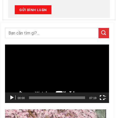
Trình
chơi
Video
00:00
07:19