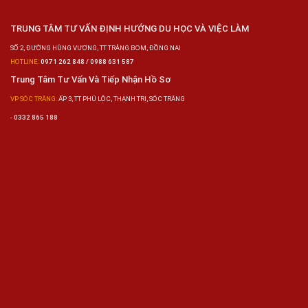
TRUNG TÂM TƯ VẤN ĐỊNH HƯỚNG DU HỌC VÀ VIỆC LÀM
SỐ 2, ĐƯỜNG HÙNG VƯƠNG, TT TRẢNG BOM, ĐỒNG NAI
HOTLINE:
0971 262 848 / 0988 631 587
Trung Tâm Tư Vấn Và Tiếp Nhận Hồ Sơ
VP SÓC TRĂNG:
ẤP 3, TT PHÚ LỘC, THẠNH TRỊ, SÓC TRĂNG
-
0332 865 188