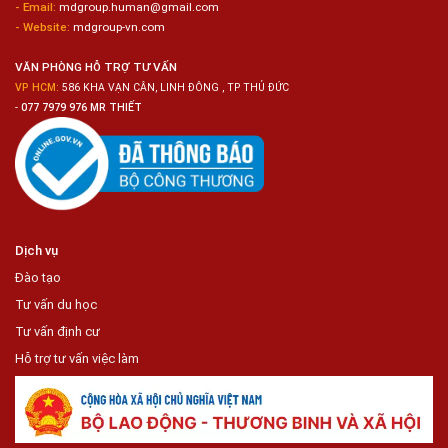
- Email:
mdgroup.human@gmail.com
Siêu
Thị
- Website:
mdgroup-vn.com
Tiện
Lợi
VĂN PHÒNG HỖ TRỢ TƯ VẤN
VP HCM:
586 KHA VẠN CÂN, LINH ĐÔNG , TP THỦ ĐỨC
-
077 7979 976 MR THIẾT
Dịch vụ
Đào tạo
Tư vấn du học
Tư vấn định cư
Hỗ trợ tư vấn việc làm