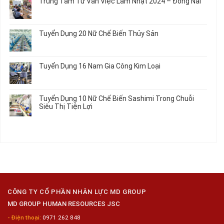
Điện
Trung Tâm Tư Vấn Việc Làm Nhật 2024 – Đồng Nai
Linh
Nữ
luận
Dùng
Kiện
Đi
ở
Không
Trong
Chi
Nhật
Du
có
Ô
Tiết
Mới
Học
bình
Tô
Ô
Tuyển Dụng 20 Nữ Chế Biến Thủy Sản
Nhất
Singapore
luận
Máy
Tô
2026
Thực
ở
Không
Móc
Tập
Trung
có
Hưởng
Tâm
bình
Tuyển Dụng 16 Nam Gia Công Kim Loại
Lương
Tư
luận
2026
Vấn
ở
Không
Việc
Tuyển
có
Làm
Dụng
bình
Tuyển Dụng 10 Nữ Chế Biến Sashimi Trong Chuỗi
Nhật
20
luận
Siêu Thị Tiện Lợi
2024
Nữ
ở
–
Chế
Tuyển
Không
Đồng
Biến
Dụng
có
Nai
Thủy
16
bình
Sản
Nam
luận
Gia
ở
Công
Tuyển
Kim
Dụng
Loại
10
Nữ
Chế
CÔNG TY CỔ PHẦN NHÂN LỰC MD GROUP
Biến
MD GROUP HUMAN RESOURCES JSC
Sashimi
Trong
- Điện thoại:
0971 262 848
Chuỗi