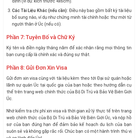
định (ví dụ: kích thước 4x6cm).
Các Tài Liệu Khác (nếu cần):
Điều này bao gồm bất kỳ tài liệu
bổ sung nào, ví dụ như chứng minh tài chính hoặc thư mời từ
người thân ở Úc (nếu có).
Phần 7: Tuyên Bố và Chữ Ký
Ký tên và điền ngày tháng năm để xác nhận rằng mọi thông tin
bạn cung cấp là chính xác và đúng sự thật.
Phần 8: Gửi Đơn Xin Visa
Gửi đơn xin visa cùng với tài liệu kèm theo tới Đại sứ quán hoặc
lãnh sự quán Úc tại quốc gia của bạn hoặc theo hướng dẫn cụ
thể trên trang web chính thức của Bộ Di Trú và Bảo Vệ Biên Giới
Úc.
Nhớ kiểm tra chi phí xin visa và thời gian xử lý thực tế trên trang
web chính thức của Bộ Di Trú và Bảo Vệ Biên Giới Úc, và nộp hồ
sơ của bạn đúng hạn để đảm bảo kế hoạch du lịch của bạn
suôn sẻ và không gặp rắc rối. Chúc bạn có một hành trình thú vị