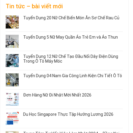
Tin tức – bài viết mới
Tuyển Dụng 20 Nữ Chế Biến Món Ăn Sơ Chế Rau Củ
Không
có
bình
Tuyển Dụng 5 Nữ May Quần Áo Trẻ Em và Áo Thun
luận
ở
Không
Tuyển
có
Dụng
bình
Tuyển Dụng 12 Nữ Chế Tạo Đầu Nối Dây Điện Dùng
20
luận
Trong Ô Tô Máy Móc
Nữ
ở
Chế
Tuyển
Không
Biến
Dụng
có
Tuyển Dụng 04 Nam Gia Công Linh Kiện Chi Tiết Ô Tô
Món
5
bình
Ăn
Nữ
luận
Không
Sơ
May
ở
có
Chế
Quần
Tuyển
bình
Rau
Đơn Hàng Nữ Đi Nhật Mới Nhất 2026
Áo
Dụng
luận
Củ
Trẻ
12
ở
Không
Em
Nữ
Tuyển
có
và
Chế
Dụng
bình
Áo
Du Học Singapore Thực Tập Hưởng Lương 2026
Tạo
04
luận
Thun
Đầu
Nam
ở
Không
Nối
Gia
Đơn
có
Dây
Công
Hàng
bình