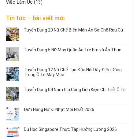
Việc Làm Úc
(13)
Tin tức – bài viết mới
Tuyển Dụng 20 Nữ Chế Biến Món Ăn Sơ Chế Rau Củ
Không
có
bình
Tuyển Dụng 5 Nữ May Quần Áo Trẻ Em và Áo Thun
luận
ở
Không
Tuyển
có
Dụng
bình
Tuyển Dụng 12 Nữ Chế Tạo Đầu Nối Dây Điện Dùng
20
luận
Trong Ô Tô Máy Móc
Nữ
ở
Chế
Tuyển
Không
Biến
Dụng
có
Tuyển Dụng 04 Nam Gia Công Linh Kiện Chi Tiết Ô Tô
Món
5
bình
Ăn
Nữ
luận
Không
Sơ
May
ở
có
Chế
Quần
Tuyển
bình
Rau
Đơn Hàng Nữ Đi Nhật Mới Nhất 2026
Áo
Dụng
luận
Củ
Trẻ
12
ở
Không
Em
Nữ
Tuyển
có
và
Chế
Dụng
bình
Áo
Du Học Singapore Thực Tập Hưởng Lương 2026
Tạo
04
luận
Thun
Đầu
Nam
ở
Không