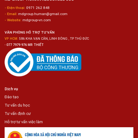
Trong
- Điện thoại:
0971 262 848
Chuỗi
- Email:
mdgroup.human@gmail.com
Siêu
Thị
- Website:
mdgroup-vn.com
Tiện
Lợi
VĂN PHÒNG HỖ TRỢ TƯ VẤN
VP HCM:
586 KHA VẠN CÂN, LINH ĐÔNG , TP THỦ ĐỨC
-
077 7979 976 MR THIẾT
Dịch vụ
Đào tạo
Tư vấn du học
Tư vấn định cư
Hỗ trợ tư vấn việc làm