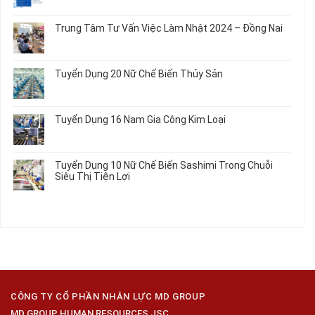
Nối
Gia
Đơn
có
Dây
Công
Hàng
bình
Điện
Trung Tâm Tư Vấn Việc Làm Nhật 2024 – Đồng Nai
Linh
Nữ
luận
Dùng
Kiện
Đi
ở
Không
Trong
Chi
Nhật
Du
có
Ô
Tiết
Mới
Học
bình
Tô
Ô
Tuyển Dụng 20 Nữ Chế Biến Thủy Sản
Nhất
Singapore
luận
Máy
Tô
2026
Thực
ở
Không
Móc
Tập
Trung
có
Hưởng
Tâm
bình
Tuyển Dụng 16 Nam Gia Công Kim Loại
Lương
Tư
luận
2026
Vấn
ở
Không
Việc
Tuyển
có
Làm
Dụng
bình
Tuyển Dụng 10 Nữ Chế Biến Sashimi Trong Chuỗi
Nhật
20
luận
Siêu Thị Tiện Lợi
2024
Nữ
ở
–
Chế
Tuyển
Không
Đồng
Biến
Dụng
có
Nai
Thủy
16
bình
Sản
Nam
luận
Gia
ở
Công
Tuyển
Kim
Dụng
Loại
10
Nữ
Chế
CÔNG TY CỔ PHẦN NHÂN LỰC MD GROUP
Biến
MD GROUP HUMAN RESOURCES JSC
Sashimi