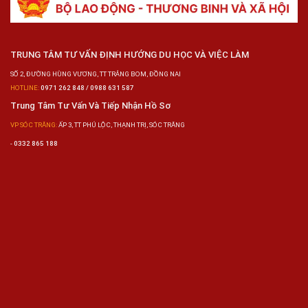
TRUNG TÂM TƯ VẤN ĐỊNH HƯỚNG DU HỌC VÀ VIỆC LÀM
SỐ 2, ĐƯỜNG HÙNG VƯƠNG, TT TRẢNG BOM, ĐỒNG NAI
HOTLINE:
0971 262 848 / 0988 631 587
Trung Tâm Tư Vấn Và Tiếp Nhận Hồ Sơ
VP SÓC TRĂNG:
ẤP 3, TT PHÚ LỘC, THẠNH TRỊ, SÓC TRĂNG
-
0332 865 188