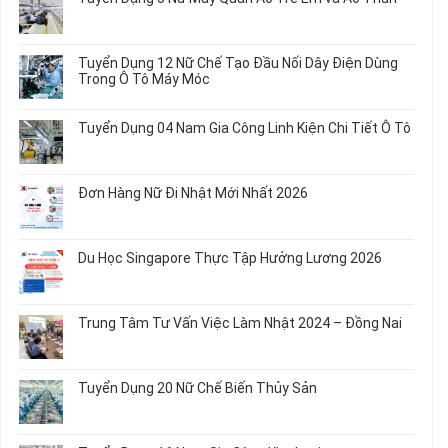
luận
ở
Không
Tuyển
có
Dụng
bình
Tuyển Dụng 12 Nữ Chế Tạo Đầu Nối Dây Điện Dùng
20
luận
Trong Ô Tô Máy Móc
Nữ
ở
Chế
Tuyển
Không
Biến
Dụng
có
Tuyển Dụng 04 Nam Gia Công Linh Kiện Chi Tiết Ô Tô
Món
5
bình
Ăn
Nữ
luận
Không
Sơ
May
ở
có
Chế
Quần
Tuyển
bình
Rau
Đơn Hàng Nữ Đi Nhật Mới Nhất 2026
Áo
Dụng
luận
Củ
Trẻ
12
ở
Không
Em
Nữ
Tuyển
có
và
Chế
Dụng
bình
Áo
Du Học Singapore Thực Tập Hưởng Lương 2026
Tạo
04
luận
Thun
Đầu
Nam
ở
Không
Nối
Gia
Đơn
có
Dây
Công
Hàng
bình
Điện
Trung Tâm Tư Vấn Việc Làm Nhật 2024 – Đồng Nai
Linh
Nữ
luận
Dùng
Kiện
Đi
ở
Không
Trong
Chi
Nhật
Du
có
Ô
Tiết
Mới
Học
bình
Tô
Ô
Tuyển Dụng 20 Nữ Chế Biến Thủy Sản
Nhất
Singapore
luận
Máy
Tô
2026
Thực
ở
Không
Móc
Tập
Trung
có
Hưởng
Tâm
bình