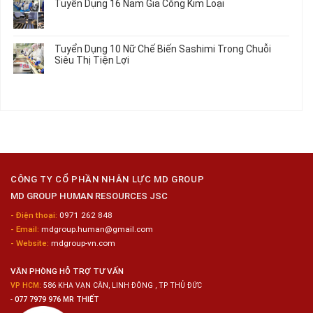
Tuyển Dụng 16 Nam Gia Công Kim Loại
Lương
Tư
luận
2026
Vấn
ở
Không
Việc
Tuyển
có
Làm
Dụng
bình
Tuyển Dụng 10 Nữ Chế Biến Sashimi Trong Chuỗi
Nhật
20
luận
Siêu Thị Tiện Lợi
2024
Nữ
ở
–
Chế
Tuyển
Không
Đồng
Biến
Dụng
có
Nai
Thủy
16
bình
Sản
Nam
luận
Gia
ở
Công
Tuyển
Kim
Dụng
Loại
10
Nữ
Chế
CÔNG TY CỔ PHẦN NHÂN LỰC MD GROUP
Biến
MD GROUP HUMAN RESOURCES JSC
Sashimi
Trong
- Điện thoại:
0971 262 848
Chuỗi
- Email:
mdgroup.human@gmail.com
Siêu
Thị
- Website:
mdgroup-vn.com
Tiện
Lợi
VĂN PHÒNG HỖ TRỢ TƯ VẤN
VP HCM:
586 KHA VẠN CÂN, LINH ĐÔNG , TP THỦ ĐỨC
-
077 7979 976 MR THIẾT