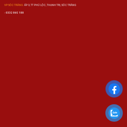
VP SÓC TRĂNG:
ẤP 3, TT PHÚ LỘC, THẠNH TRỊ, SÓC TRĂNG
-
0332 865 188