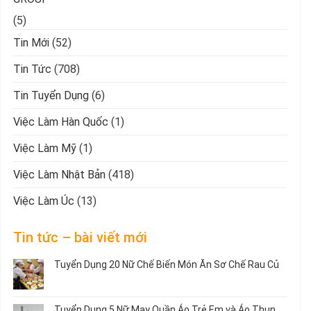
(5)
Tin Mới
(52)
Tin Tức
(708)
Tin Tuyển Dụng
(6)
Việc Làm Hàn Quốc
(1)
Việc Làm Mỹ
(1)
Việc Làm Nhật Bản
(418)
Việc Làm Úc
(13)
Tin tức – bài viết mới
Tuyển Dụng 20 Nữ Chế Biến Món Ăn Sơ Chế Rau Củ
Không
có
bình
Tuyển Dụng 5 Nữ May Quần Áo Trẻ Em và Áo Thun