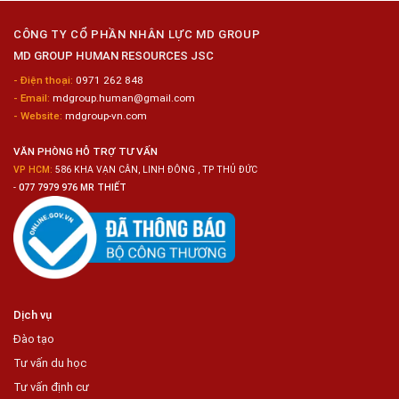
Nữ
Chế
CÔNG TY CỔ PHẦN NHÂN LỰC MD GROUP
Biến
MD GROUP HUMAN RESOURCES JSC
Sashimi
Trong
- Điện thoại:
0971 262 848
Chuỗi
- Email:
mdgroup.human@gmail.com
Siêu
Thị
- Website:
mdgroup-vn.com
Tiện
Lợi
VĂN PHÒNG HỖ TRỢ TƯ VẤN
VP HCM:
586 KHA VẠN CÂN, LINH ĐÔNG , TP THỦ ĐỨC
-
077 7979 976 MR THIẾT
Dịch vụ
Đào tạo
Tư vấn du học
Tư vấn định cư