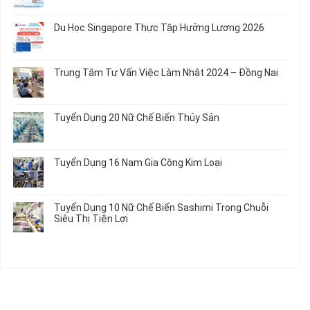
Em
Nữ
Tuyển
có
và
Chế
Dụng
bình
Áo
Du Học Singapore Thực Tập Hưởng Lương 2026
Tạo
04
luận
Thun
Đầu
Nam
ở
Không
Nối
Gia
Đơn
có
Dây
Công
Hàng
bình
Điện
Trung Tâm Tư Vấn Việc Làm Nhật 2024 – Đồng Nai
Linh
Nữ
luận
Dùng
Kiện
Đi
ở
Không
Trong
Chi
Nhật
Du
có
Ô
Tiết
Mới
Học
bình
Tô
Ô
Tuyển Dụng 20 Nữ Chế Biến Thủy Sản
Nhất
Singapore
luận
Máy
Tô
2026
Thực
ở
Không
Móc
Tập
Trung
có
Hưởng
Tâm
bình
Tuyển Dụng 16 Nam Gia Công Kim Loại
Lương
Tư
luận
2026
Vấn
ở
Không
Việc
Tuyển
có
Làm
Dụng
bình
Tuyển Dụng 10 Nữ Chế Biến Sashimi Trong Chuỗi
Nhật
20
luận
Siêu Thị Tiện Lợi
2024
Nữ
ở
–
Chế
Tuyển
Không
Đồng
Biến
Dụng
có
Nai
Thủy
16
bình
Sản
Nam
luận
Gia
ở
Công
Tuyển
Kim
Dụng
Loại
10