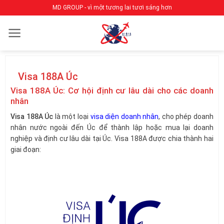
Bỏ
MD GROUP - vì một tương lai tươi sáng hơn
qua
nội
dung
Visa 188A Úc
Visa 188A Úc: Cơ hội định cư lâu dài cho các doanh
nhân
Visa 188A Úc
là một loại
visa diện doanh nhân
, cho phép doanh
nhân nước ngoài đến Úc để thành lập hoặc mua lại doanh
nghiệp và định cư lâu dài tại Úc. Visa 188A được chia thành hai
giai đoạn: