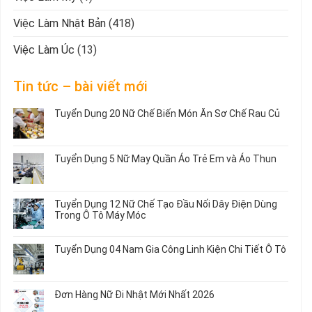
Việc Làm Nhật Bản
(418)
Việc Làm Úc
(13)
Tin tức – bài viết mới
Tuyển Dụng 20 Nữ Chế Biến Món Ăn Sơ Chế Rau Củ
Không
có
bình
Tuyển Dụng 5 Nữ May Quần Áo Trẻ Em và Áo Thun
luận
ở
Không
Tuyển
có
Dụng
bình
Tuyển Dụng 12 Nữ Chế Tạo Đầu Nối Dây Điện Dùng
20
luận
Trong Ô Tô Máy Móc
Nữ
ở
Chế
Tuyển
Không
Biến
Dụng
có
Tuyển Dụng 04 Nam Gia Công Linh Kiện Chi Tiết Ô Tô
Món
5
bình
Ăn
Nữ
luận
Không
Sơ
May
ở
có
Chế
Quần
Tuyển
bình
Rau
Đơn Hàng Nữ Đi Nhật Mới Nhất 2026
Áo
Dụng
luận
Củ
Trẻ
12
ở
Không