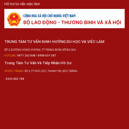
Hỗ trợ tư vấn việc làm
TRUNG TÂM TƯ VẤN ĐỊNH HƯỚNG DU HỌC VÀ VIỆC LÀM
SỐ 2, ĐƯỜNG HÙNG VƯƠNG, TT TRẢNG BOM, ĐỒNG NAI
HOTLINE:
0971 262 848 / 0988 631 587
Trung Tâm Tư Vấn Và Tiếp Nhận Hồ Sơ
VP SÓC TRĂNG:
ẤP 3, TT PHÚ LỘC, THẠNH TRỊ, SÓC TRĂNG
-
0332 865 188