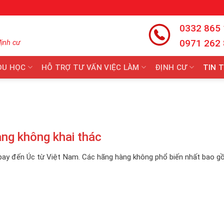
0332 865
0971 262
định cư
DU HỌC
HỖ TRỢ TƯ VẤN VIỆC LÀM
ĐỊNH CƯ
TIN 
àng không khai thác
bay đến Úc từ Việt Nam. Các hãng hàng không phổ biến nhất bao g