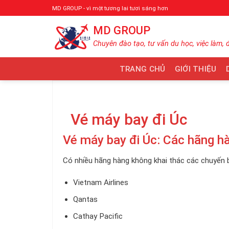
Bỏ
MD GROUP - vì một tương lai tươi sáng hơn
qua
MD GROUP
nội
dung
Chuyên đào tạo, tư vấn du học, việc làm, 
TRANG CHỦ
GIỚI THIỆU
Vé máy bay đi Úc
Vé máy bay đi Úc: Các hãng h
Có nhiều hãng hàng không khai thác các chuyến 
Vietnam Airlines
Qantas
Cathay Pacific