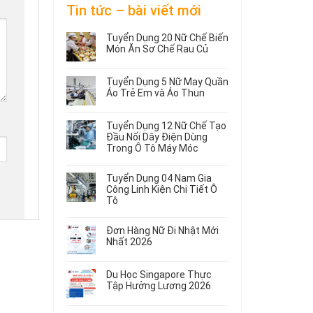
Tin tức – bài viết mới
Tuyển Dụng 20 Nữ Chế Biến
Món Ăn Sơ Chế Rau Củ
Không
có
Tuyển Dụng 5 Nữ May Quần
bình
Áo Trẻ Em và Áo Thun
luận
ở
Không
Tuyển
có
Tuyển Dụng 12 Nữ Chế Tạo
Dụng
bình
Đầu Nối Dây Điện Dùng
20
luận
Trong Ô Tô Máy Móc
ở
Nữ
Tuyển
Không
Chế
Dụng
có
Biến
Tuyển Dụng 04 Nam Gia
5
bình
Món
Công Linh Kiện Chi Tiết Ô
Nữ
luận
Ăn
Tô
ở
May
Sơ
Không
Tuyển
Quần
Chế
có
Dụng
Áo
Rau
Đơn Hàng Nữ Đi Nhật Mới
bình
12
Trẻ
Củ
Nhất 2026
luận
Nữ
Em
Không
ở
Chế
và
có
Tuyển
Tạo
Áo
Du Học Singapore Thực
bình
Dụng
Đầu
Thun
Tập Hưởng Lương 2026
luận
04
Nối
ở
Không
Nam
Dây
Đơn
có