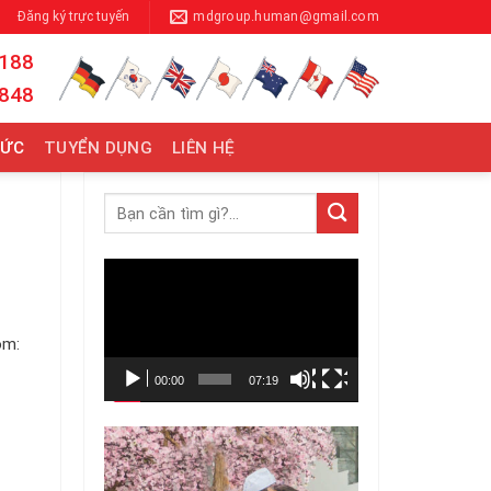
Đăng ký trực tuyến
mdgroup.human@gmail.com
 188
 848
TỨC
TUYỂN DỤNG
LIÊN HỆ
Trình
chơi
Video
ồm:
00:00
07:19