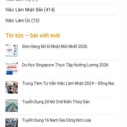
Việc Làm Nhật Bản
(414)
Việc Làm Úc
(13)
Tin tức – bài viết mới
Đơn Hàng Nữ Đi Nhật Mới Nhất 2026
Không
có
bình
Du Học Singapore Thực Tập Hưởng Lương 2026
luận
ở
Không
Đơn
có
Hàng
bình
Trung Tâm Tư Vấn Việc Làm Nhật 2024 – Đồng Nai
Nữ
luận
Đi
ở
Không
Nhật
Du
có
Mới
Học
bình
Tuyển Dụng 20 Nữ Chế Biến Thủy Sản
Nhất
Singapore
luận
2026
Thực
ở
Không
Tập
Trung
có
Hưởng
Tâm
bình
Tuyển Dụng 16 Nam Gia Công Kim Loại
Lương
Tư
luận
2026
Vấn
ở
Không