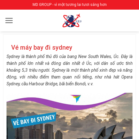
Bỏ
MD GROUP - vì một tương lai tươi sáng hơn
qua
nội
dung
Vé máy bay đi sydney
Sydney là thành phố thủ đô của bang New South Wales, Úc. Đây là
thành phố lớn nhất và đông dân nhất ở Úc, với dân số ước tính
khoảng 5,3 triệu người. Sydney là một thành phố xinh đẹp và năng
động, với nhiều điểm tham quan nổi tiếng, như nhà hát Opera
Sydney, cầu Harbour Bridge, bãi biển Bondi, v.v.