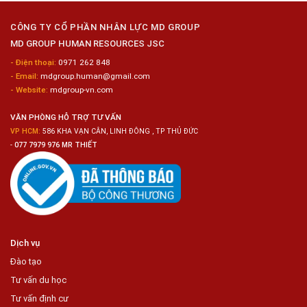
Nữ
Ô
Chế
Tô
Biến
CÔNG TY CỔ PHẦN NHÂN LỰC MD GROUP
Thực
MD GROUP HUMAN RESOURCES JSC
Phẩm
- Điện thoại:
0971 262 848
- Email:
mdgroup.human@gmail.com
- Website:
mdgroup-vn.com
VĂN PHÒNG HỖ TRỢ TƯ VẤN
VP HCM:
586 KHA VẠN CÂN, LINH ĐÔNG , TP THỦ ĐỨC
-
077 7979 976 MR THIẾT
Dịch vụ
Đào tạo
Tư vấn du học
Tư vấn định cư