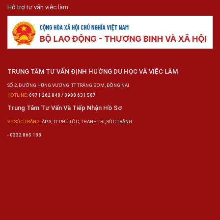
Hỗ trợ tư vấn việc làm
TRUNG TÂM TƯ VẤN ĐỊNH HƯỚNG DU HỌC VÀ VIỆC LÀM
SỐ 2, ĐƯỜNG HÙNG VƯƠNG, TT TRẢNG BOM, ĐỒNG NAI
HOTLINE:
0971 262 848 / 0988 631 587
Trung Tâm Tư Vấn Và Tiếp Nhận Hồ Sơ
VP SÓC TRĂNG:
ẤP 3, TT PHÚ LỘC, THẠNH TRỊ, SÓC TRĂNG
-
0332 865 188