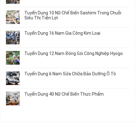
Việc
Tuyển
có
Làm
Dụng
bình
Tuyển Dụng 10 Nữ Chế Biến Sashimi Trong Chuỗi
Nhật
20
luận
Siêu Thị Tiện Lợi
2024
Nữ
ở
–
Chế
Tuyển
Không
Đồng
Biến
Dụng
có
Nai
Tuyển Dụng 16 Nam Gia Công Kim Loại
Thủy
16
bình
Sản
Nam
luận
Không
Gia
ở
có
Công
Tuyển
bình
Tuyển Dụng 12 Nam Đóng Gói Công Nghiệp Hyogo
Kim
Dụng
luận
Loại
10
ở
Không
Nữ
Tuyển
có
Chế
Dụng
bình
Tuyển Dụng 6 Nam Sửa Chữa Bảo Dưỡng Ô Tô
Biến
16
luận
Sashimi
Nam
ở
Không
Trong
Gia
Tuyển
có
Chuỗi
Công
Dụng
bình
Siêu
Tuyển Dụng 40 Nữ Chế Biến Thực Phẩm
Kim
12
luận
Thị
Loại
Nam
ở
Không
Tiện
Đóng
Tuyển
có
Lợi
Gói
Dụng
bình
Công
6
luận
Nghiệp
Nam
ở
Hyogo
Sửa
Tuyển
Chữa
Dụng
Bảo
40
Dưỡng