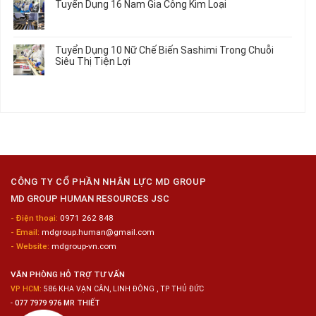
Tuyển Dụng 16 Nam Gia Công Kim Loại
Lương
Tư
luận
2026
Vấn
ở
Không
Việc
Tuyển
có
Làm
Dụng
bình
Tuyển Dụng 10 Nữ Chế Biến Sashimi Trong Chuỗi
Nhật
20
luận
Siêu Thị Tiện Lợi
2024
Nữ
ở
–
Chế
Tuyển
Không
Đồng
Biến
Dụng
có
Nai
Thủy
16
bình
Sản
Nam
luận
Gia
ở
Công
Tuyển
Kim
Dụng
Loại
10
Nữ
Chế
CÔNG TY CỔ PHẦN NHÂN LỰC MD GROUP
Biến
MD GROUP HUMAN RESOURCES JSC
Sashimi
Trong
- Điện thoại:
0971 262 848
Chuỗi
- Email:
mdgroup.human@gmail.com
Siêu
Thị
- Website:
mdgroup-vn.com
Tiện
Lợi
VĂN PHÒNG HỖ TRỢ TƯ VẤN
VP HCM:
586 KHA VẠN CÂN, LINH ĐÔNG , TP THỦ ĐỨC
-
077 7979 976 MR THIẾT