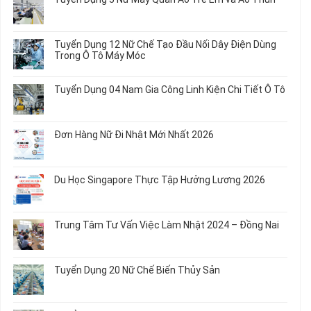
luận
ở
Không
Tuyển
có
Dụng
bình
Tuyển Dụng 12 Nữ Chế Tạo Đầu Nối Dây Điện Dùng
20
luận
Trong Ô Tô Máy Móc
Nữ
ở
Chế
Tuyển
Không
Biến
Dụng
có
Tuyển Dụng 04 Nam Gia Công Linh Kiện Chi Tiết Ô Tô
Món
5
bình
Ăn
Nữ
luận
Không
Sơ
May
ở
có
Chế
Quần
Tuyển
bình
Rau
Đơn Hàng Nữ Đi Nhật Mới Nhất 2026
Áo
Dụng
luận
Củ
Trẻ
12
ở
Không
Em
Nữ
Tuyển
có
và
Chế
Dụng
bình
Áo
Du Học Singapore Thực Tập Hưởng Lương 2026
Tạo
04
luận
Thun
Đầu
Nam
ở
Không
Nối
Gia
Đơn
có
Dây
Công
Hàng
bình
Điện
Trung Tâm Tư Vấn Việc Làm Nhật 2024 – Đồng Nai
Linh
Nữ
luận
Dùng
Kiện
Đi
ở
Không
Trong
Chi
Nhật
Du
có
Ô
Tiết
Mới
Học
bình
Tô
Ô
Tuyển Dụng 20 Nữ Chế Biến Thủy Sản
Nhất
Singapore
luận
Máy
Tô
2026
Thực
ở
Không
Móc
Tập
Trung
có
Hưởng
Tâm
bình