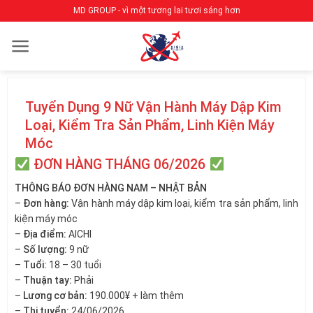
Bỏ
MD GROUP - vì một tương lai tươi sáng hơn
qua
nội
dung
Tuyển Dụng 9 Nữ Vận Hành Máy Dập Kim
Loại, Kiểm Tra Sản Phẩm, Linh Kiện Máy
Móc
ĐƠN HÀNG THÁNG 06/2026
THÔNG BÁO ĐƠN HÀNG NAM – NHẬT BẢN
–
Đơn hàng:
Vận hành máy dập kim loại, kiểm tra sản phẩm, linh
kiện máy móc
–
Địa điểm:
AICHI
–
Số lượng:
9 nữ
–
Tuổi:
18 – 30 tuổi
–
Thuận tay:
Phải
–
Lương cơ bản:
190.000¥ + làm thêm
–
Thi tuyển:
24/06/2026