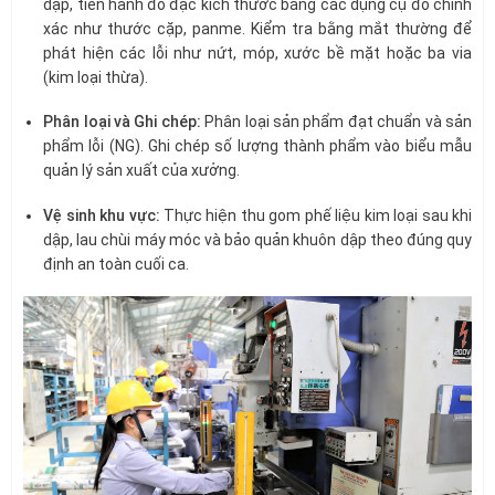
dập, tiến hành đo đạc kích thước bằng các dụng cụ đo chính
xác như thước cặp, panme. Kiểm tra bằng mắt thường để
phát hiện các lỗi như nứt, móp, xước bề mặt hoặc ba via
(kim loại thừa).
Phân loại và Ghi chép:
Phân loại sản phẩm đạt chuẩn và sản
phẩm lỗi (NG). Ghi chép số lượng thành phẩm vào biểu mẫu
quản lý sản xuất của xưởng.
Vệ sinh khu vực:
Thực hiện thu gom phế liệu kim loại sau khi
dập, lau chùi máy móc và bảo quản khuôn dập theo đúng quy
định an toàn cuối ca.