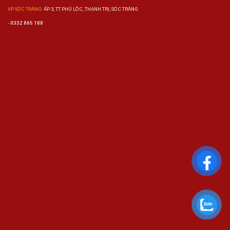
VP SÓC TRĂNG:
ẤP 3, TT PHÚ LỘC, THẠNH TRỊ, SÓC TRĂNG
-
0332 865 188