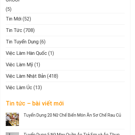
(5)
Tin Mới
(52)
Tin Tức
(708)
Tin Tuyển Dụng
(6)
Việc Làm Hàn Quốc
(1)
Việc Làm Mỹ
(1)
Việc Làm Nhật Bản
(418)
Việc Làm Úc
(13)
Tin tức – bài viết mới
Tuyển Dụng 20 Nữ Chế Biến Món Ăn Sơ Chế Rau Củ
Không
có
bình
Tuyển Dụng 5 Nữ May Quần Áo Trẻ Em và Áo Thun