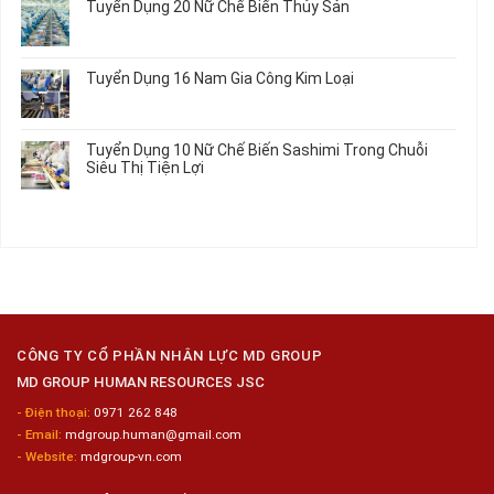
Tô
Ô
Tuyển Dụng 20 Nữ Chế Biến Thủy Sản
Nhất
Singapore
luận
Máy
Tô
2026
Thực
ở
Không
Móc
Tập
Trung
có
Hưởng
Tâm
bình
Tuyển Dụng 16 Nam Gia Công Kim Loại
Lương
Tư
luận
2026
Vấn
ở
Không
Việc
Tuyển
có
Làm
Dụng
bình
Tuyển Dụng 10 Nữ Chế Biến Sashimi Trong Chuỗi
Nhật
20
luận
Siêu Thị Tiện Lợi
2024
Nữ
ở
–
Chế
Tuyển
Không
Đồng
Biến
Dụng
có
Nai
Thủy
16
bình
Sản
Nam
luận
Gia
ở
Công
Tuyển
Kim
Dụng
Loại
10
Nữ
Chế
CÔNG TY CỔ PHẦN NHÂN LỰC MD GROUP
Biến
MD GROUP HUMAN RESOURCES JSC
Sashimi
Trong
- Điện thoại:
0971 262 848
Chuỗi
- Email:
mdgroup.human@gmail.com
Siêu
Thị
- Website:
mdgroup-vn.com
Tiện
Lợi