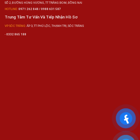
SỐ 2, ĐƯỜNG HÙNG VƯƠNG, TT TRẢNG BOM, ĐỒNG NAI
HOTLINE:
0971 262 848 / 0988 631 587
Trung Tâm Tư Vấn Và Tiếp Nhận Hồ Sơ
VP SÓC TRĂNG:
ẤP 3, TT PHÚ LỘC, THẠNH TRỊ, SÓC TRĂNG
-
0332 865 188