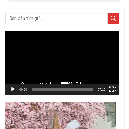
Trình
chơi
Video
00:00
07:19