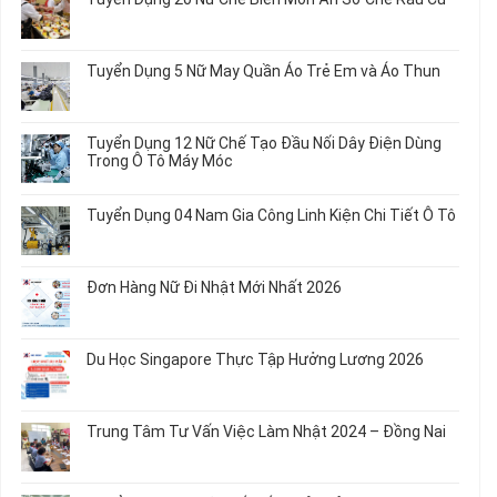
Không
có
bình
Tuyển Dụng 5 Nữ May Quần Áo Trẻ Em và Áo Thun
luận
ở
Không
Tuyển
có
Dụng
bình
Tuyển Dụng 12 Nữ Chế Tạo Đầu Nối Dây Điện Dùng
20
luận
Trong Ô Tô Máy Móc
Nữ
ở
Chế
Tuyển
Không
Biến
Dụng
có
Tuyển Dụng 04 Nam Gia Công Linh Kiện Chi Tiết Ô Tô
Món
5
bình
Ăn
Nữ
luận
Không
Sơ
May
ở
có
Chế
Quần
Tuyển
bình
Rau
Đơn Hàng Nữ Đi Nhật Mới Nhất 2026
Áo
Dụng
luận
Củ
Trẻ
12
ở
Không
Em
Nữ
Tuyển
có
và
Chế
Dụng
bình
Áo
Du Học Singapore Thực Tập Hưởng Lương 2026
Tạo
04
luận
Thun
Đầu
Nam
ở
Không
Nối
Gia
Đơn
có
Dây
Công
Hàng
bình
Điện
Trung Tâm Tư Vấn Việc Làm Nhật 2024 – Đồng Nai
Linh
Nữ
luận
Dùng
Kiện
Đi
ở
Không
Trong
Chi
Nhật
Du
có
Ô
Tiết
Mới
Học
bình