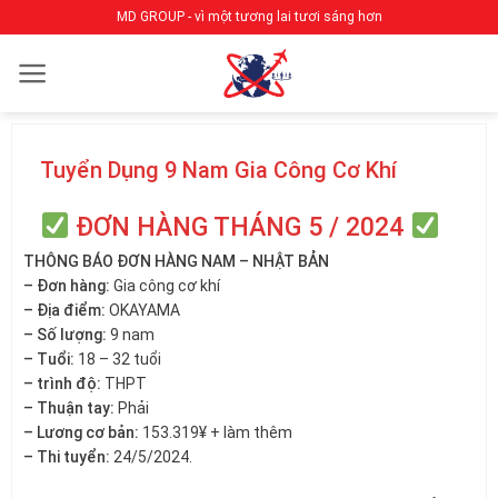
Bỏ
MD GROUP - vì một tương lai tươi sáng hơn
qua
nội
dung
Tuyển Dụng 9 Nam Gia Công Cơ Khí
ĐƠN HÀNG THÁNG 5 / 2024
THÔNG BÁO ĐƠN HÀNG NAM – NHẬT BẢN
– Đơn hàng:
Gia công cơ khí
– Địa điểm:
OKAYAMA
– Số lượng:
9 nam
– Tuổi:
18 – 32 tuổi
– trình độ:
THPT
– Thuận tay:
Phải
– Lương cơ bản:
153.319¥ + làm thêm
– Thi tuyển:
24/5/2024.