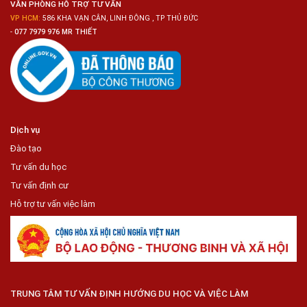
VĂN PHÒNG HỖ TRỢ TƯ VẤN
VP HCM:
586 KHA VẠN CÂN, LINH ĐÔNG , TP THỦ ĐỨC
-
077 7979 976 MR THIẾT
Dịch vụ
Đào tạo
Tư vấn du học
Tư vấn định cư
Hỗ trợ tư vấn việc làm
TRUNG TÂM TƯ VẤN ĐỊNH HƯỚNG DU HỌC VÀ VIỆC LÀM