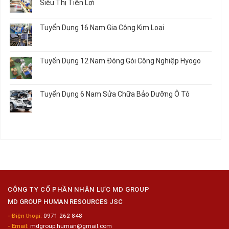
Siêu Thị Tiện Lợi
2024
Nữ
ở
–
Chế
Tuyển
Không
Đồng
Biến
Dụng
có
Nai
Tuyển Dụng 16 Nam Gia Công Kim Loại
Thủy
16
bình
Sản
Nam
luận
Không
Gia
ở
có
Công
Tuyển
bình
Tuyển Dụng 12 Nam Đóng Gói Công Nghiệp Hyogo
Kim
Dụng
luận
Loại
10
ở
Không
Nữ
Tuyển
có
Chế
Dụng
bình
Tuyển Dụng 6 Nam Sửa Chữa Bảo Dưỡng Ô Tô
Biến
16
luận
Sashimi
Nam
ở
Không
Trong
Gia
Tuyển
có
Chuỗi
Công
Dụng
bình
Siêu
Kim
12
luận
Thị
Loại
Nam
ở
Tiện
Đóng
Tuyển
Lợi
Gói
Dụng
Công
6
Nghiệp
Nam
Hyogo
Sửa
Chữa
CÔNG TY CỔ PHẦN NHÂN LỰC MD GROUP
Bảo
MD GROUP HUMAN RESOURCES JSC
Dưỡng
Ô
- Điện thoại:
0971 262 848
Tô
- Email:
mdgroup.human@gmail.com