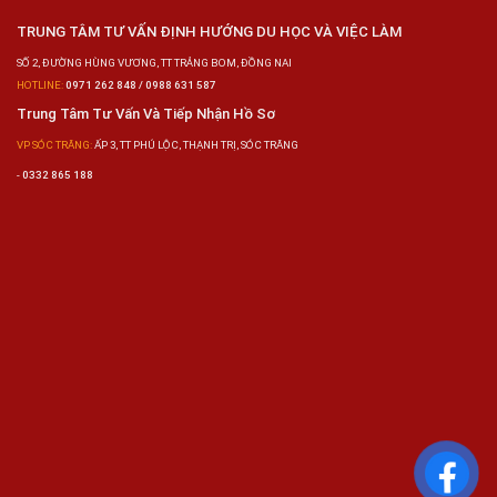
TRUNG TÂM TƯ VẤN ĐỊNH HƯỚNG DU HỌC VÀ VIỆC LÀM
SỐ 2, ĐƯỜNG HÙNG VƯƠNG, TT TRẢNG BOM, ĐỒNG NAI
HOTLINE:
0971 262 848 / 0988 631 587
Trung Tâm Tư Vấn Và Tiếp Nhận Hồ Sơ
VP SÓC TRĂNG:
ẤP 3, TT PHÚ LỘC, THẠNH TRỊ, SÓC TRĂNG
-
0332 865 188