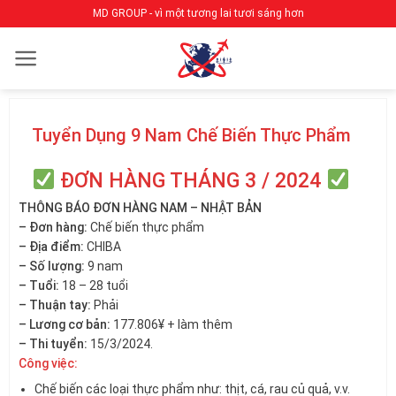
Bỏ
MD GROUP - vì một tương lai tươi sáng hơn
qua
nội
dung
Tuyển Dụng 9 Nam Chế Biến Thực Phẩm
ĐƠN HÀNG THÁNG 3 / 2024
THÔNG BÁO ĐƠN HÀNG NAM – NHẬT BẢN
– Đơn hàng:
Chế biến thực phẩm
– Địa điểm:
CHIBA
– Số lượng:
9 nam
– Tuổi:
18 – 28 tuổi
– Thuận tay:
Phải
– Lương cơ bản:
177.806¥ + làm thêm
– Thi tuyển:
15/3/2024.
Công việc:
Chế biến các loại thực phẩm như: thịt, cá, rau củ quả, v.v.