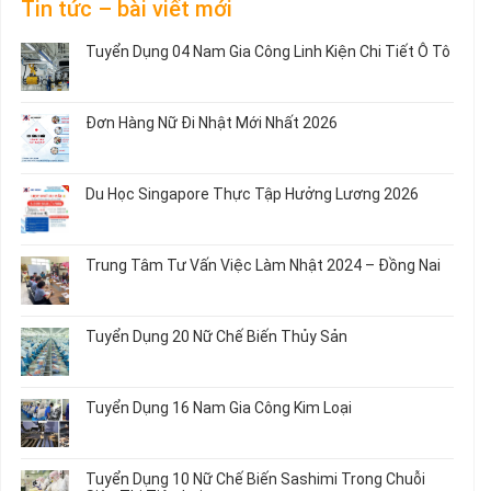
Tin tức – bài viết mới
Tuyển Dụng 04 Nam Gia Công Linh Kiện Chi Tiết Ô Tô
Không
có
bình
Đơn Hàng Nữ Đi Nhật Mới Nhất 2026
luận
ở
Không
Tuyển
có
Dụng
bình
Du Học Singapore Thực Tập Hưởng Lương 2026
04
luận
Nam
ở
Không
Gia
Đơn
có
Công
Hàng
bình
Trung Tâm Tư Vấn Việc Làm Nhật 2024 – Đồng Nai
Linh
Nữ
luận
Kiện
Đi
ở
Không
Chi
Nhật
Du
có
Tiết
Mới
Học
bình
Ô
Tuyển Dụng 20 Nữ Chế Biến Thủy Sản
Nhất
Singapore
luận
Tô
2026
Thực
ở
Không
Tập
Trung
có
Hưởng
Tâm
bình
Tuyển Dụng 16 Nam Gia Công Kim Loại
Lương
Tư
luận
2026
Vấn
ở
Không
Việc
Tuyển
có
Làm
Dụng
bình
Tuyển Dụng 10 Nữ Chế Biến Sashimi Trong Chuỗi
Nhật
20
luận