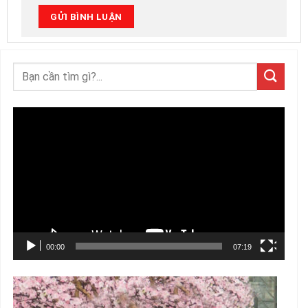
Trình
chơi
Video
00:00
07:19