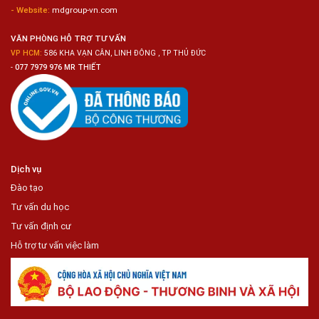
- Website:
mdgroup-vn.com
VĂN PHÒNG HỖ TRỢ TƯ VẤN
VP HCM:
586 KHA VẠN CÂN, LINH ĐÔNG , TP THỦ ĐỨC
-
077 7979 976 MR THIẾT
Dịch vụ
Đào tạo
Tư vấn du học
Tư vấn định cư
Hỗ trợ tư vấn việc làm