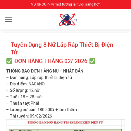
Bỏ
MD GROUP - vì một tương lai tươi sáng hơn
qua
nội
dung
Tuyển Dụng 8 Nữ Lắp Ráp Thiết Bị Điện
Tử
ĐƠN HÀNG THÁNG 02/ 2026
THÔNG BÁO ĐƠN HÀNG NỮ – NHẬT BẢN
–
Đơn hàng:
Lắp ráp thiết bị điện tử
–
Địa điểm:
NAGANO
–
Số lượng:
12 nữ
–
Tuổi:
18 – 28 tuổi
–
Thuận tay
: Phải
–
Lương cơ bản:
180.500¥ + làm thêm
–
Thi tuyển:
09/02/2026