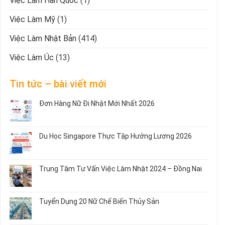
Việc Làm Hàn Quốc
(1)
Việc Làm Mỹ
(1)
Việc Làm Nhật Bản
(414)
Việc Làm Úc
(13)
Tin tức – bài viết mới
Đơn Hàng Nữ Đi Nhật Mới Nhất 2026
Không
có
bình
Du Học Singapore Thực Tập Hưởng Lương 2026
luận
ở
Không
Đơn
có
Hàng
bình
Trung Tâm Tư Vấn Việc Làm Nhật 2024 – Đồng Nai
Nữ
luận
Đi
ở
Không
Nhật
Du
có
Mới
Học
bình
Tuyển Dụng 20 Nữ Chế Biến Thủy Sản
Nhất
Singapore
luận
2026
Thực
ở
Không
Tập
Trung
có