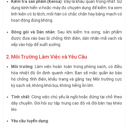
Kiểm tra sản phẩm (Kensa):
Đây là khâu quan trọng nhất. Sử
dụng kính hiển vi hoặc máy đo chuyên dụng để kiểm tra xem
linh kiện có bị lệch, mối hàn có chắc chắn hay bảng mạch có
hoạt động đúng không.
Đóng gói và Dán nhãn:
Sau khi kiểm tra xong, sản phẩm
được đưa vào bao bì chống tĩnh điện, dán nhãn mã vạch và
xếp vào hộp để xuất xưởng.
2. Môi Trường Làm Việc và Yêu Cầu
Môi trường:
Làm việc hoàn toàn trong phòng sạch, có điều
hòa nhiệt độ ổn định quanh năm. Bạn sẽ mặc quần áo bảo
hộ chống tĩnh điện, khẩu trang và găng tay. Môi trường cực
kỳ sạch sẽ, không khói bụi, không tiếng ồn lớn.
Tính chất:
Công việc chủ yếu là ngồi hoặc đứng tại chỗ theo
dây chuyền. Đòi hỏi sự tập trung cao độ và đôi bàn tay khéo
léo.
Yêu cầu tuyển dụng: