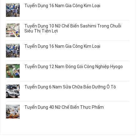
Hưởng
Tâm
bình
Tuyển Dụng 16 Nam Gia Công Kim Loại
Lương
Tư
luận
2026
Vấn
ở
Không
Việc
Tuyển
có
Làm
Dụng
bình
Tuyển Dụng 10 Nữ Chế Biến Sashimi Trong Chuỗi
Nhật
20
luận
Siêu Thị Tiện Lợi
2024
Nữ
ở
–
Chế
Tuyển
Không
Đồng
Biến
Dụng
có
Nai
Tuyển Dụng 16 Nam Gia Công Kim Loại
Thủy
16
bình
Sản
Nam
luận
Không
Gia
ở
có
Công
Tuyển
bình
Tuyển Dụng 12 Nam Đóng Gói Công Nghiệp Hyogo
Kim
Dụng
luận
Loại
10
ở
Không
Nữ
Tuyển
có
Chế
Dụng
bình
Tuyển Dụng 6 Nam Sửa Chữa Bảo Dưỡng Ô Tô
Biến
16
luận
Sashimi
Nam
ở
Không
Trong
Gia
Tuyển
có
Chuỗi
Công
Dụng
bình
Siêu
Tuyển Dụng 40 Nữ Chế Biến Thực Phẩm
Kim
12
luận
Thị
Loại
Nam
ở
Không
Tiện
Đóng
Tuyển
có
Lợi
Gói
Dụng
bình
Công
6
luận
Nghiệp
Nam
ở
Hyogo
Sửa
Tuyển