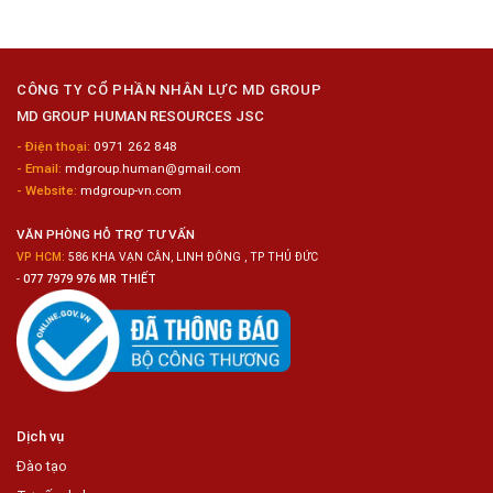
Chữa
Dụng
Bảo
40
Dưỡng
Nữ
Ô
Chế
Tô
Biến
CÔNG TY CỔ PHẦN NHÂN LỰC MD GROUP
Thực
MD GROUP HUMAN RESOURCES JSC
Phẩm
- Điện thoại:
0971 262 848
- Email:
mdgroup.human@gmail.com
- Website:
mdgroup-vn.com
VĂN PHÒNG HỖ TRỢ TƯ VẤN
VP HCM:
586 KHA VẠN CÂN, LINH ĐÔNG , TP THỦ ĐỨC
-
077 7979 976 MR THIẾT
Dịch vụ
Đào tạo