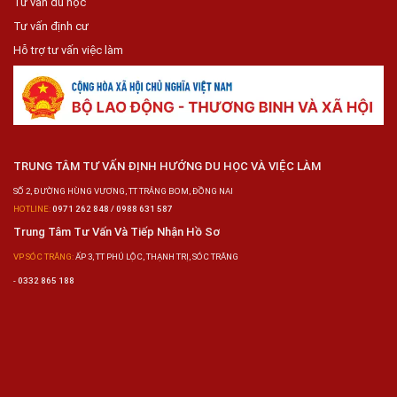
Tư vấn du học
Tư vấn định cư
Hỗ trợ tư vấn việc làm
TRUNG TÂM TƯ VẤN ĐỊNH HƯỚNG DU HỌC VÀ VIỆC LÀM
SỐ 2, ĐƯỜNG HÙNG VƯƠNG, TT TRẢNG BOM, ĐỒNG NAI
HOTLINE:
0971 262 848 / 0988 631 587
Trung Tâm Tư Vấn Và Tiếp Nhận Hồ Sơ
VP SÓC TRĂNG:
ẤP 3, TT PHÚ LỘC, THẠNH TRỊ, SÓC TRĂNG
-
0332 865 188