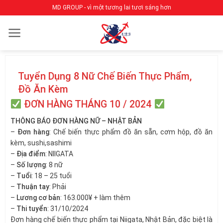
Bỏ
MD GROUP - vì một tương lai tươi sáng hơn
qua
nội
dung
Tuyển Dụng 8 Nữ Chế Biến Thực Phẩm,
Đồ Ăn Kèm
ĐƠN HÀNG THÁNG 10 / 2024
THÔNG BÁO ĐƠN HÀNG NỮ – NHẬT BẢN
–
Đơn hàng
: Chế biến thực phẩm đồ ăn sẵn, cơm hộp, đồ ăn
kèm, sushi,sashimi
–
Địa điểm
: NIIGATA
–
Số lượng
: 8 nữ
–
Tuổi
: 18 – 25 tuổi
–
Thuận tay
: Phải
–
Lương cơ bản
: 163.000¥ + làm thêm
–
Thi tuyển
: 31/10/2024
Đơn hàng chế biến thực phẩm tại Niigata, Nhật Bản, đặc biệt là