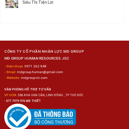
Siêu Thị Tiện Lợi
2024
Nữ
ở
–
Chế
Tuyển
Không
Đồng
Biến
Dụng
có
Nai
Thủy
16
bình
Sản
Nam
luận
Gia
ở
Công
Tuyển
Kim
Dụng
Loại
10
Nữ
Chế
CÔNG TY CỔ PHẦN NHÂN LỰC MD GROUP
Biến
MD GROUP HUMAN RESOURCES JSC
Sashimi
Trong
- Điện thoại:
0971 262 848
Chuỗi
- Email:
mdgroup.human@gmail.com
Siêu
Thị
- Website:
mdgroup-vn.com
Tiện
Lợi
VĂN PHÒNG HỖ TRỢ TƯ VẤN
VP HCM:
586 KHA VẠN CÂN, LINH ĐÔNG , TP THỦ ĐỨC
-
077 7979 976 MR THIẾT