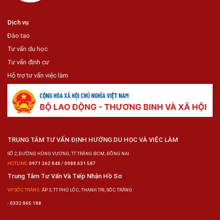
Dịch vụ
Đào tạo
Tư vấn du học
Tư vấn định cư
Hỗ trợ tư vấn việc làm
TRUNG TÂM TƯ VẤN ĐỊNH HƯỚNG DU HỌC VÀ VIỆC LÀM
SỐ 2, ĐƯỜNG HÙNG VƯƠNG, TT TRẢNG BOM, ĐỒNG NAI
HOTLINE:
0971 262 848 / 0988 631 587
Trung Tâm Tư Vấn Và Tiếp Nhận Hồ Sơ
VP SÓC TRĂNG:
ẤP 3, TT PHÚ LỘC, THẠNH TRỊ, SÓC TRĂNG
-
0332 865 188