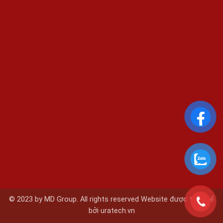
© 2023 by MD Group. All rights reserved Website được thiết kế
bởi
uratech.vn