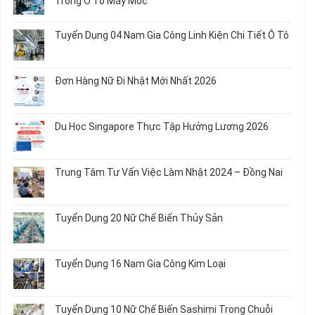
Trong Ô Tô Máy Móc
Nữ
ở
Chế
Tuyển
Không
Biến
Dụng
có
Tuyển Dụng 04 Nam Gia Công Linh Kiện Chi Tiết Ô Tô
Món
5
bình
Ăn
Nữ
luận
Không
Sơ
May
ở
có
Chế
Quần
Tuyển
bình
Rau
Đơn Hàng Nữ Đi Nhật Mới Nhất 2026
Áo
Dụng
luận
Củ
Trẻ
12
ở
Không
Em
Nữ
Tuyển
có
và
Chế
Dụng
bình
Áo
Du Học Singapore Thực Tập Hưởng Lương 2026
Tạo
04
luận
Thun
Đầu
Nam
ở
Không
Nối
Gia
Đơn
có
Dây
Công
Hàng
bình
Điện
Trung Tâm Tư Vấn Việc Làm Nhật 2024 – Đồng Nai
Linh
Nữ
luận
Dùng
Kiện
Đi
ở
Không
Trong
Chi
Nhật
Du
có
Ô
Tiết
Mới
Học
bình
Tô
Ô
Tuyển Dụng 20 Nữ Chế Biến Thủy Sản
Nhất
Singapore
luận
Máy
Tô
2026
Thực
ở
Không
Móc
Tập
Trung
có
Hưởng
Tâm
bình
Tuyển Dụng 16 Nam Gia Công Kim Loại
Lương
Tư
luận
2026
Vấn
ở
Không
Việc
Tuyển
có
Làm
Dụng
bình
Tuyển Dụng 10 Nữ Chế Biến Sashimi Trong Chuỗi
Nhật
20
luận