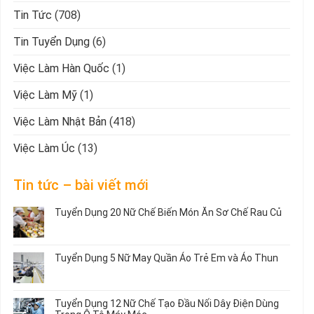
Tin Tức
(708)
Tin Tuyển Dụng
(6)
Việc Làm Hàn Quốc
(1)
Việc Làm Mỹ
(1)
Việc Làm Nhật Bản
(418)
Việc Làm Úc
(13)
Tin tức – bài viết mới
Tuyển Dụng 20 Nữ Chế Biến Món Ăn Sơ Chế Rau Củ
Không
có
bình
Tuyển Dụng 5 Nữ May Quần Áo Trẻ Em và Áo Thun
luận
ở
Không
Tuyển
có
Dụng
bình
Tuyển Dụng 12 Nữ Chế Tạo Đầu Nối Dây Điện Dùng
20
luận