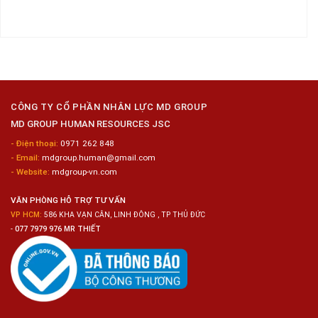
Không
Đồng
Biến
Dụng
có
Nai
Thủy
16
bình
Sản
Nam
luận
Gia
ở
Công
Tuyển
Kim
Dụng
Loại
10
Nữ
Chế
CÔNG TY CỔ PHẦN NHÂN LỰC MD GROUP
Biến
MD GROUP HUMAN RESOURCES JSC
Sashimi
Trong
- Điện thoại:
0971 262 848
Chuỗi
- Email:
mdgroup.human@gmail.com
Siêu
Thị
- Website:
mdgroup-vn.com
Tiện
Lợi
VĂN PHÒNG HỖ TRỢ TƯ VẤN
VP HCM:
586 KHA VẠN CÂN, LINH ĐÔNG , TP THỦ ĐỨC
-
077 7979 976 MR THIẾT