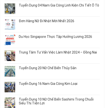
Biến
Dụng
có
Tuyển Dụng 04 Nam Gia Công Linh Kiện Chi Tiết Ô Tô
Món
5
bình
Ăn
Nữ
luận
Không
Sơ
May
ở
có
Chế
Quần
Tuyển
bình
Rau
Đơn Hàng Nữ Đi Nhật Mới Nhất 2026
Áo
Dụng
luận
Củ
Trẻ
12
ở
Không
Em
Nữ
Tuyển
có
và
Chế
Dụng
bình
Áo
Du Học Singapore Thực Tập Hưởng Lương 2026
Tạo
04
luận
Thun
Đầu
Nam
ở
Không
Nối
Gia
Đơn
có
Dây
Công
Hàng
bình
Điện
Trung Tâm Tư Vấn Việc Làm Nhật 2024 – Đồng Nai
Linh
Nữ
luận
Dùng
Kiện
Đi
ở
Không
Trong
Chi
Nhật
Du
có
Ô
Tiết
Mới
Học
bình
Tô
Ô
Tuyển Dụng 20 Nữ Chế Biến Thủy Sản
Nhất
Singapore
luận
Máy
Tô
2026
Thực
ở
Không
Móc
Tập
Trung
có
Hưởng
Tâm
bình
Tuyển Dụng 16 Nam Gia Công Kim Loại
Lương
Tư
luận
2026
Vấn
ở
Không
Việc
Tuyển
có
Làm
Dụng
bình
Tuyển Dụng 10 Nữ Chế Biến Sashimi Trong Chuỗi
Nhật
20
luận
Siêu Thị Tiện Lợi
2024
Nữ
ở
–
Chế
Tuyển