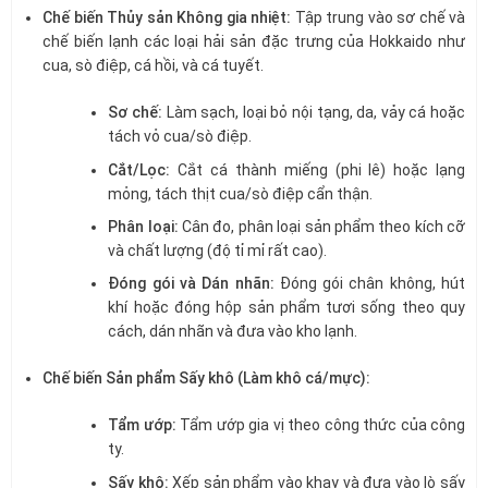
Chế biến Thủy sản Không gia nhiệt:
Tập trung vào sơ chế và
chế biến lạnh các loại hải sản đặc trưng của Hokkaido như
cua, sò điệp, cá hồi, và cá tuyết.
Sơ chế:
Làm sạch, loại bỏ nội tạng, da, vảy cá hoặc
tách vỏ cua/sò điệp.
Cắt/Lọc:
Cắt cá thành miếng (phi lê) hoặc lạng
mỏng, tách thịt cua/sò điệp cẩn thận.
Phân loại:
Cân đo, phân loại sản phẩm theo kích cỡ
và chất lượng (độ tỉ mỉ rất cao).
Đóng gói và Dán nhãn:
Đóng gói chân không, hút
khí hoặc đóng hộp sản phẩm tươi sống theo quy
cách, dán nhãn và đưa vào kho lạnh.
Chế biến Sản phẩm Sấy khô (Làm khô cá/mực):
Tẩm ướp:
Tẩm ướp gia vị theo công thức của công
ty.
Sấy khô:
Xếp sản phẩm vào khay và đưa vào lò sấy