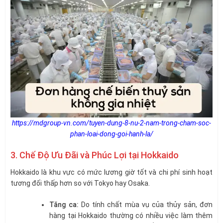
https://mdgroup-vn.com/tuyen-dung-8-nu-2-nam-trong-cham-soc-
phan-loai-dong-goi-hanh-la/
3. Chế Độ Ưu Đãi và Phúc Lợi tại Hokkaido
Hokkaido là khu vực có mức lương giờ tốt và chi phí sinh hoạt
tương đối thấp hơn so với Tokyo hay Osaka.
Tăng ca:
Do tính chất mùa vụ của thủy sản, đơn
hàng tại Hokkaido thường có nhiều việc làm thêm