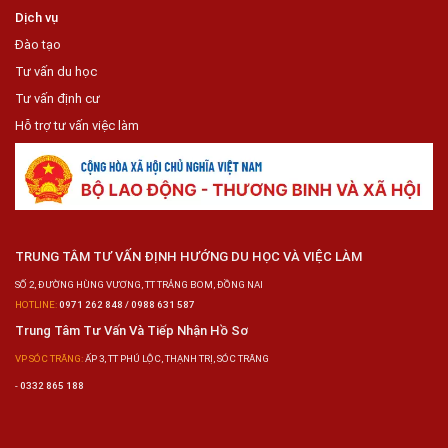
Dịch vụ
Đào tạo
Tư vấn du học
Tư vấn định cư
Hỗ trợ tư vấn việc làm
TRUNG TÂM TƯ VẤN ĐỊNH HƯỚNG DU HỌC VÀ VIỆC LÀM
SỐ 2, ĐƯỜNG HÙNG VƯƠNG, TT TRẢNG BOM, ĐỒNG NAI
HOTLINE:
0971 262 848 / 0988 631 587
Trung Tâm Tư Vấn Và Tiếp Nhận Hồ Sơ
VP SÓC TRĂNG:
ẤP 3, TT PHÚ LỘC, THẠNH TRỊ, SÓC TRĂNG
-
0332 865 188