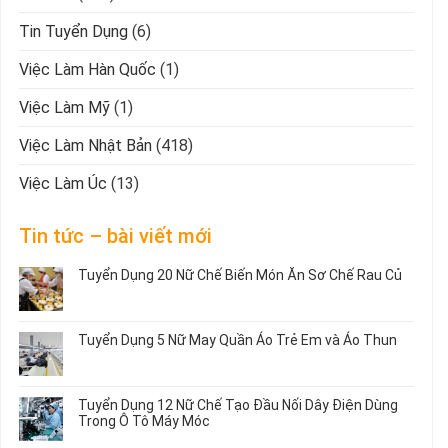
Tin Tuyển Dụng
(6)
Việc Làm Hàn Quốc
(1)
Việc Làm Mỹ
(1)
Việc Làm Nhật Bản
(418)
Việc Làm Úc
(13)
Tin tức – bài viết mới
Tuyển Dụng 20 Nữ Chế Biến Món Ăn Sơ Chế Rau Củ
Không
có
bình
Tuyển Dụng 5 Nữ May Quần Áo Trẻ Em và Áo Thun
luận
ở
Không
Tuyển
có
Dụng
bình
Tuyển Dụng 12 Nữ Chế Tạo Đầu Nối Dây Điện Dùng
20
luận
Trong Ô Tô Máy Móc
Nữ
ở
Chế
Tuyển
Không