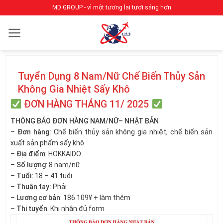
Bỏ
MD GROUP - vì một tương lai tươi sáng hơn
qua
nội
dung
Tuyển Dụng 8 Nam/Nữ Chế Biến Thủy Sản
Không Gia Nhiệt Sấy Khô
ĐƠN HÀNG THÁNG 11/ 2025
THÔNG BÁO ĐƠN HÀNG NAM/NỮ– NHẬT BẢN
–
Đơn hàng:
Chế biến thủy sản không gia nhiệt, chế biến sản
xuất sản phẩm sấy khô
–
Địa điểm
: HOKKAIDO
–
Số lượng
: 8 nam/nữ
–
Tuổi:
18 – 41 tuổi
–
Thuận tay:
Phải
–
Lương cơ bản
: 186.109¥ + làm thêm
–
Thi tuyển
: Khi nhận đủ form