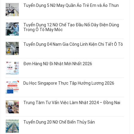
bình
Tuyển Dụng 5 Nữ May Quần Áo Trẻ Em và Áo Thun
luận
ở
Không
Tuyển
có
Dụng
bình
Tuyển Dụng 12 Nữ Chế Tạo Đầu Nối Dây Điện Dùng
20
luận
Trong Ô Tô Máy Móc
Nữ
ở
Chế
Tuyển
Không
Biến
Dụng
có
Tuyển Dụng 04 Nam Gia Công Linh Kiện Chi Tiết Ô Tô
Món
5
bình
Ăn
Nữ
luận
Không
Sơ
May
ở
có
Chế
Quần
Tuyển
bình
Rau
Đơn Hàng Nữ Đi Nhật Mới Nhất 2026
Áo
Dụng
luận
Củ
Trẻ
12
ở
Không
Em
Nữ
Tuyển
có
và
Chế
Dụng
bình
Áo
Du Học Singapore Thực Tập Hưởng Lương 2026
Tạo
04
luận
Thun
Đầu
Nam
ở
Không
Nối
Gia
Đơn
có
Dây
Công
Hàng
bình
Điện
Trung Tâm Tư Vấn Việc Làm Nhật 2024 – Đồng Nai
Linh
Nữ
luận
Dùng
Kiện
Đi
ở
Không
Trong
Chi
Nhật
Du
có
Ô
Tiết
Mới
Học
bình
Tô
Ô
Tuyển Dụng 20 Nữ Chế Biến Thủy Sản
Nhất
Singapore
luận
Máy
Tô
2026
Thực
ở
Không
Móc
Tập
Trung
có