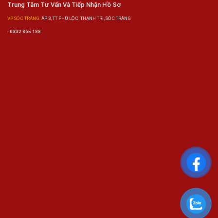
Trung Tâm Tư Vấn Và Tiếp Nhận Hồ Sơ
VP SÓC TRĂNG:
ẤP 3, TT PHÚ LỘC, THẠNH TRỊ, SÓC TRĂNG
-
0332 865 188