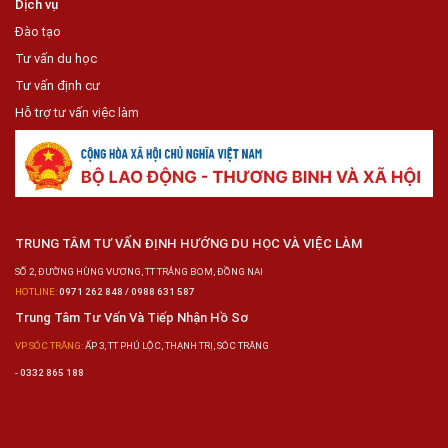
Dịch vụ
Đào tạo
Tư vấn du học
Tư vấn định cư
Hỗ trợ tư vấn việc làm
TRUNG TÂM TƯ VẤN ĐỊNH HƯỚNG DU HỌC VÀ VIỆC LÀM
SỐ 2, ĐƯỜNG HÙNG VƯƠNG, TT TRẢNG BOM, ĐỒNG NAI
HOTLINE:
0971 262 848 / 0988 631 587
Trung Tâm Tư Vấn Và Tiếp Nhận Hồ Sơ
VP SÓC TRĂNG:
ẤP 3, TT PHÚ LỘC, THẠNH TRỊ, SÓC TRĂNG
-
0332 865 188