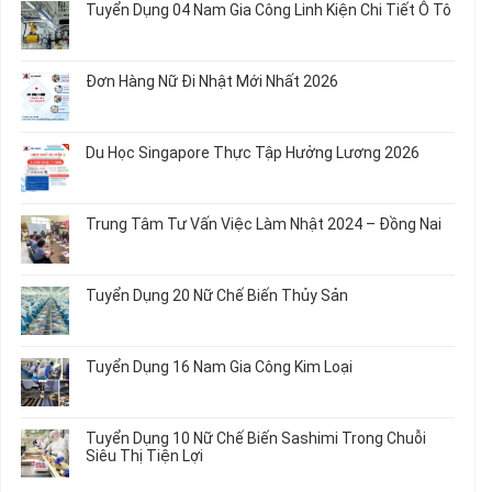
Tuyển Dụng 04 Nam Gia Công Linh Kiện Chi Tiết Ô Tô
Món
5
bình
Ăn
Nữ
luận
Không
Sơ
May
ở
có
Chế
Quần
Tuyển
bình
Rau
Đơn Hàng Nữ Đi Nhật Mới Nhất 2026
Áo
Dụng
luận
Củ
Trẻ
12
ở
Không
Em
Nữ
Tuyển
có
và
Chế
Dụng
bình
Áo
Du Học Singapore Thực Tập Hưởng Lương 2026
Tạo
04
luận
Thun
Đầu
Nam
ở
Không
Nối
Gia
Đơn
có
Dây
Công
Hàng
bình
Điện
Trung Tâm Tư Vấn Việc Làm Nhật 2024 – Đồng Nai
Linh
Nữ
luận
Dùng
Kiện
Đi
ở
Không
Trong
Chi
Nhật
Du
có
Ô
Tiết
Mới
Học
bình
Tô
Ô
Tuyển Dụng 20 Nữ Chế Biến Thủy Sản
Nhất
Singapore
luận
Máy
Tô
2026
Thực
ở
Không
Móc
Tập
Trung
có
Hưởng
Tâm
bình
Tuyển Dụng 16 Nam Gia Công Kim Loại
Lương
Tư
luận
2026
Vấn
ở
Không
Việc
Tuyển
có
Làm
Dụng
bình
Tuyển Dụng 10 Nữ Chế Biến Sashimi Trong Chuỗi
Nhật
20
luận
Siêu Thị Tiện Lợi
2024
Nữ
ở
–
Chế
Tuyển
Không
Đồng