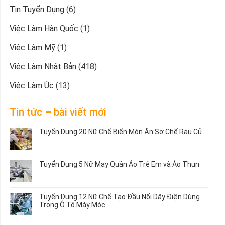
Tin Tuyển Dụng
(6)
Việc Làm Hàn Quốc
(1)
Việc Làm Mỹ
(1)
Việc Làm Nhật Bản
(418)
Việc Làm Úc
(13)
Tin tức – bài viết mới
Tuyển Dụng 20 Nữ Chế Biến Món Ăn Sơ Chế Rau Củ
Không
có
bình
Tuyển Dụng 5 Nữ May Quần Áo Trẻ Em và Áo Thun
luận
ở
Không
Tuyển
có
Dụng
bình
Tuyển Dụng 12 Nữ Chế Tạo Đầu Nối Dây Điện Dùng
20
luận
Trong Ô Tô Máy Móc
Nữ
ở
Chế
Tuyển
Không
Biến
Dụng
có