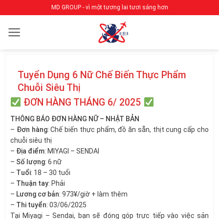
Bỏ
MD GROUP - vì một tương lai tươi sáng hơn
qua
nội
dung
Tuyển Dụng 6 Nữ Chế Biến Thực Phẩm
Chuỗi Siêu Thị
ĐƠN HÀNG THÁNG 6/ 2025
THÔNG BÁO ĐƠN HÀNG NỮ – NHẬT BẢN
–
Đơn hàng
: Chế biến thực phẩm, đồ ăn sẵn, thịt cung cấp cho
chuỗi siêu thị
–
Địa điểm
: MIYAGI – SENDAI
–
Số lượng
: 6 nữ
–
Tuổi
: 18 – 30 tuổi
–
Thuận tay
: Phải
–
Lương cơ bản
: 973¥/giờ + làm thêm
–
Thi tuyển
: 03/06/2025
Tại Miyagi – Sendai, bạn sẽ đóng góp trực tiếp vào việc sản