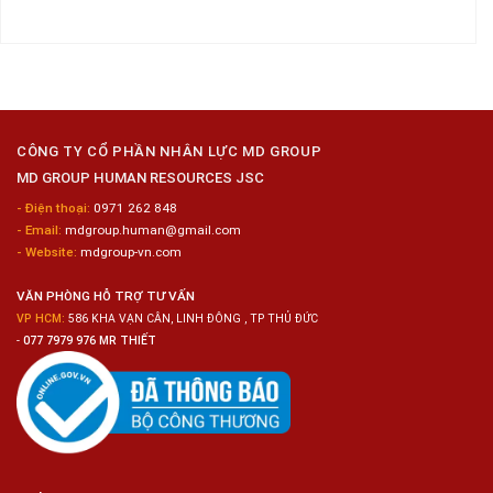
Biến
Dụng
có
Nai
Thủy
16
bình
Sản
Nam
luận
Gia
ở
Công
Tuyển
Kim
Dụng
Loại
10
Nữ
Chế
CÔNG TY CỔ PHẦN NHÂN LỰC MD GROUP
Biến
MD GROUP HUMAN RESOURCES JSC
Sashimi
Trong
- Điện thoại:
0971 262 848
Chuỗi
- Email:
mdgroup.human@gmail.com
Siêu
Thị
- Website:
mdgroup-vn.com
Tiện
Lợi
VĂN PHÒNG HỖ TRỢ TƯ VẤN
VP HCM:
586 KHA VẠN CÂN, LINH ĐÔNG , TP THỦ ĐỨC
-
077 7979 976 MR THIẾT