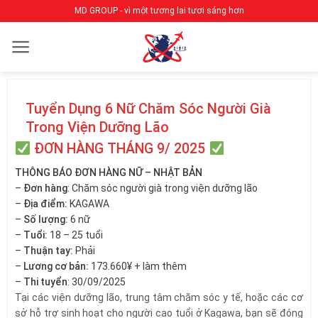
Bỏ
MD GROUP - vì một tương lai tươi sáng hơn
qua
nội
dung
Tuyển Dụng 6 Nữ Chăm Sóc Người Già
Trong Viện Dưỡng Lão
ĐƠN HÀNG THÁNG 9/ 2025
THÔNG BÁO ĐƠN HÀNG NỮ – NHẬT BẢN
–
Đơn hàng
: Chăm sóc người già trong viện dưỡng lão
–
Địa điểm:
KAGAWA
–
Số lượng:
6 nữ
–
Tuổi:
18 – 25 tuổi
–
Thuận tay:
Phải
–
Lương cơ bản:
173.660¥ + làm thêm
–
Thi tuyển
: 30/09/2025
Tại các viện dưỡng lão, trung tâm chăm sóc y tế, hoặc các cơ
sở hỗ trợ sinh hoạt cho người cao tuổi ở Kagawa, bạn sẽ đóng