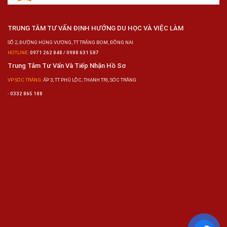
TRUNG TÂM TƯ VẤN ĐỊNH HƯỚNG DU HỌC VÀ VIỆC LÀM
SỐ 2, ĐƯỜNG HÙNG VƯƠNG, TT TRẢNG BOM, ĐỒNG NAI
HOTLINE:
0971 262 848 / 0988 631 587
Trung Tâm Tư Vấn Và Tiếp Nhận Hồ Sơ
VP SÓC TRĂNG:
ẤP 3, TT PHÚ LỘC, THẠNH TRỊ, SÓC TRĂNG
-
0332 865 188