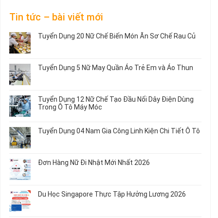
Tin tức – bài viết mới
Tuyển Dụng 20 Nữ Chế Biến Món Ăn Sơ Chế Rau Củ
Không
có
bình
Tuyển Dụng 5 Nữ May Quần Áo Trẻ Em và Áo Thun
luận
ở
Không
Tuyển
có
Dụng
bình
Tuyển Dụng 12 Nữ Chế Tạo Đầu Nối Dây Điện Dùng
20
luận
Trong Ô Tô Máy Móc
Nữ
ở
Chế
Tuyển
Không
Biến
Dụng
có
Tuyển Dụng 04 Nam Gia Công Linh Kiện Chi Tiết Ô Tô
Món
5
bình
Ăn
Nữ
luận
Không
Sơ
May
ở
có
Chế
Quần
Tuyển
bình
Rau
Đơn Hàng Nữ Đi Nhật Mới Nhất 2026
Áo
Dụng
luận
Củ
Trẻ
12
ở
Không
Em
Nữ
Tuyển
có
và
Chế
Dụng
bình
Áo
Du Học Singapore Thực Tập Hưởng Lương 2026
Tạo
04
luận
Thun
Đầu
Nam
ở
Không
Nối
Gia
Đơn
có