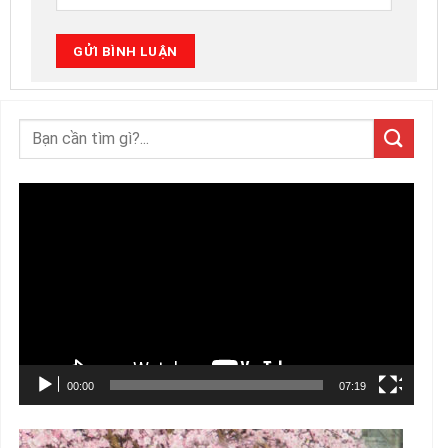
Trình
chơi
Video
00:00
07:19