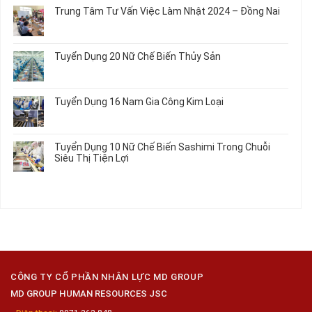
Dây
Công
Hàng
bình
Điện
Trung Tâm Tư Vấn Việc Làm Nhật 2024 – Đồng Nai
Linh
Nữ
luận
Dùng
Kiện
Đi
ở
Không
Trong
Chi
Nhật
Du
có
Ô
Tiết
Mới
Học
bình
Tô
Ô
Tuyển Dụng 20 Nữ Chế Biến Thủy Sản
Nhất
Singapore
luận
Máy
Tô
2026
Thực
ở
Không
Móc
Tập
Trung
có
Hưởng
Tâm
bình
Tuyển Dụng 16 Nam Gia Công Kim Loại
Lương
Tư
luận
2026
Vấn
ở
Không
Việc
Tuyển
có
Làm
Dụng
bình
Tuyển Dụng 10 Nữ Chế Biến Sashimi Trong Chuỗi
Nhật
20
luận
Siêu Thị Tiện Lợi
2024
Nữ
ở
–
Chế
Tuyển
Không
Đồng
Biến
Dụng
có
Nai
Thủy
16
bình
Sản
Nam
luận
Gia
ở
Công
Tuyển
Kim
Dụng
Loại
10
Nữ
Chế
CÔNG TY CỔ PHẦN NHÂN LỰC MD GROUP
Biến
MD GROUP HUMAN RESOURCES JSC
Sashimi
Trong