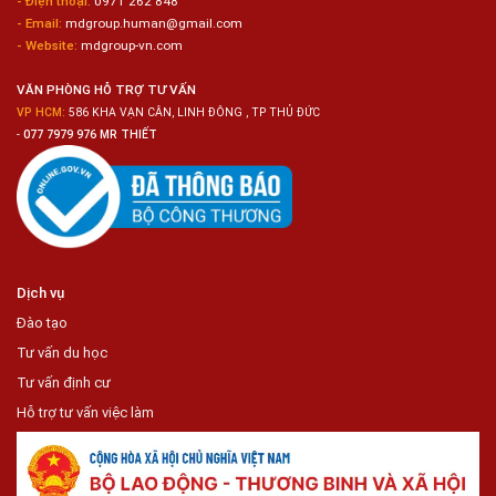
- Điện thoại:
0971 262 848
Chuỗi
- Email:
mdgroup.human@gmail.com
Siêu
Thị
- Website:
mdgroup-vn.com
Tiện
Lợi
VĂN PHÒNG HỖ TRỢ TƯ VẤN
VP HCM:
586 KHA VẠN CÂN, LINH ĐÔNG , TP THỦ ĐỨC
-
077 7979 976 MR THIẾT
Dịch vụ
Đào tạo
Tư vấn du học
Tư vấn định cư
Hỗ trợ tư vấn việc làm