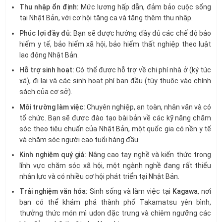
Thu nhập ổn định:
Mức lương hấp dẫn, đảm bảo cuộc sống
tại Nhật Bản, với cơ hội tăng ca và tăng thêm thu nhập.
Phúc lợi đầy đủ:
Bạn sẽ được hưởng đầy đủ các chế độ bảo
hiểm y tế, bảo hiểm xã hội, bảo hiểm thất nghiệp theo luật
lao động Nhật Bản.
Hỗ trợ sinh hoạt:
Có thể được hỗ trợ về chi phí nhà ở (ký túc
xá), đi lại và các sinh hoạt phí ban đầu (tùy thuộc vào chính
sách của cơ sở).
Môi trường làm việc:
Chuyên nghiệp, an toàn, nhân văn và có
tổ chức. Bạn sẽ được đào tạo bài bản về các kỹ năng chăm
sóc theo tiêu chuẩn của Nhật Bản, một quốc gia có nền y tế
và chăm sóc người cao tuổi hàng đầu.
Kinh nghiệm quý giá:
Nâng cao tay nghề và kiến thức trong
lĩnh vực chăm sóc xã hội, một ngành nghề đang rất thiếu
nhân lực và có nhiều cơ hội phát triển tại Nhật Bản.
Trải nghiệm văn hóa:
Sinh sống và làm việc tại
Kagawa
, nơi
bạn có thể khám phá thành phố Takamatsu yên bình,
thưởng thức món mì udon đặc trưng và chiêm ngưỡng các