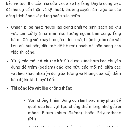
bảo vệ tuổi thọ của nhà cửa và cơ sở hạ tầng. Đây là công việc
đòi hỏi sự cẩn thận và kỹ thuật, thường xuyên làm việc tại các
công trình đang xây dựng hoặc sửa chữa.
Chuẩn bị bề mặt:
Người lao động phải vệ sinh sạch sẽ khu
vực cần xử lý (như mái nhà, tường ngoài, ban công, tầng
hầm). Công việc này bao gồm đục, mài, hoặc loại bỏ các vật
liệu cũ, bụi bẩn, dầu mỡ để bề mặt sạch sẽ, sẵn sàng cho
việc thi công.
Xử lý các mối nối và khe hở:
Sử dụng súng bơm keo chuyên
dụng để trám (sealant) các khe nứt, các mối nối giữa các
vật liệu khác nhau (ví dụ: giữa tường và khung cửa sổ), đảm
bảo độ kín khít tuyệt đối.
Thi công lớp vật liệu chống thấm:
Sơn chống thấm:
Dùng con lăn hoặc máy phun để
quét các loại vật liệu chống thấm lỏng như gốc xi
măng, Bitum (nhựa đường), hoặc Polyurethane
(PU).