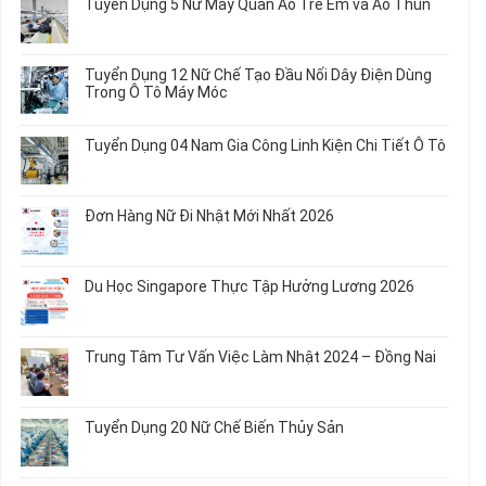
Tuyển Dụng 5 Nữ May Quần Áo Trẻ Em và Áo Thun
luận
ở
Không
Tuyển
có
Dụng
bình
Tuyển Dụng 12 Nữ Chế Tạo Đầu Nối Dây Điện Dùng
20
luận
Trong Ô Tô Máy Móc
Nữ
ở
Chế
Tuyển
Không
Biến
Dụng
có
Tuyển Dụng 04 Nam Gia Công Linh Kiện Chi Tiết Ô Tô
Món
5
bình
Ăn
Nữ
luận
Không
Sơ
May
ở
có
Chế
Quần
Tuyển
bình
Rau
Đơn Hàng Nữ Đi Nhật Mới Nhất 2026
Áo
Dụng
luận
Củ
Trẻ
12
ở
Không
Em
Nữ
Tuyển
có
và
Chế
Dụng
bình
Áo
Du Học Singapore Thực Tập Hưởng Lương 2026
Tạo
04
luận
Thun
Đầu
Nam
ở
Không
Nối
Gia
Đơn
có
Dây
Công
Hàng
bình
Điện
Trung Tâm Tư Vấn Việc Làm Nhật 2024 – Đồng Nai
Linh
Nữ
luận
Dùng
Kiện
Đi
ở
Không
Trong
Chi
Nhật
Du
có
Ô
Tiết
Mới
Học
bình
Tô
Ô
Tuyển Dụng 20 Nữ Chế Biến Thủy Sản
Nhất
Singapore
luận
Máy
Tô
2026
Thực
ở
Không
Móc
Tập
Trung
có
Hưởng
Tâm
bình