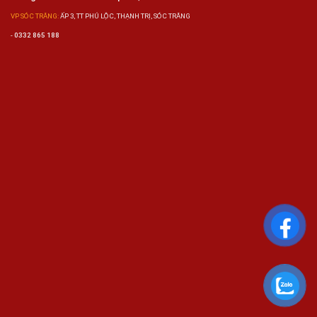
VP SÓC TRĂNG:
ẤP 3, TT PHÚ LỘC, THẠNH TRỊ, SÓC TRĂNG
-
0332 865 188