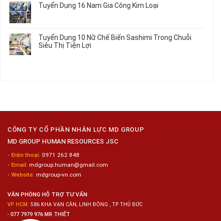
Tuyển Dụng 16 Nam Gia Công Kim Loại
Lương
Tư
luận
2026
Vấn
ở
Không
Việc
Tuyển
có
Làm
Dụng
bình
Tuyển Dụng 10 Nữ Chế Biến Sashimi Trong Chuỗi
Nhật
20
luận
Siêu Thị Tiện Lợi
2024
Nữ
ở
–
Chế
Tuyển
Không
Đồng
Biến
Dụng
có
Nai
Thủy
16
bình
Sản
Nam
luận
Gia
ở
Công
Tuyển
Kim
Dụng
Loại
10
Nữ
Chế
CÔNG TY CỔ PHẦN NHÂN LỰC MD GROUP
Biến
MD GROUP HUMAN RESOURCES JSC
Sashimi
Trong
- Điện thoại:
0971 262 848
Chuỗi
- Email:
mdgroup.human@gmail.com
Siêu
Thị
- Website:
mdgroup-vn.com
Tiện
Lợi
VĂN PHÒNG HỖ TRỢ TƯ VẤN
VP HCM:
586 KHA VẠN CÂN, LINH ĐÔNG , TP THỦ ĐỨC
-
077 7979 976 MR THIẾT