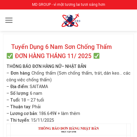
Bỏ
MD GROUP - vì một tương lai tươi sáng hơn
qua
nội
dung
Tuyển Dụng 6 Nam Sơn Chống Thấm
ĐƠN HÀNG THÁNG 11/ 2025
THÔNG BÁO ĐƠN HÀNG NỮ– NHẬT BẢN
–
Đơn hàng
: Chống thấm (Sơn chống thấm, trát, dán keo… các
công việc chống thấm)
–
Địa điểm
: SAITAMA
–
Số lượng
: 6 nam
–
Tuổi
: 18 – 27 tuổi
–
Thuận tay
: Phải
–
Lương cơ bản
: 186.649¥ + làm thêm
–
Thi tuyển
: 15/11/2025