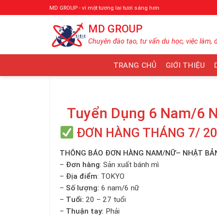
Bỏ
MD GROUP - vì một tương lai tươi sáng hơn
qua
MD GROUP
nội
dung
Chuyên đào tạo, tư vấn du học, việc làm, 
TRANG CHỦ
GIỚI THIỆU
Tuyển Dụng 6 Nam/6 N
ĐƠN HÀNG THÁNG 7/ 2
THÔNG BÁO ĐƠN HÀNG NAM/NỮ– NHẬT BẢ
–
Đơn hàng
: Sản xuất bánh mì
–
Địa điểm
: TOKYO
–
Số lượng:
6 nam/6 nữ
–
Tuổi:
20 – 27 tuổi
–
Thuận tay:
Phải