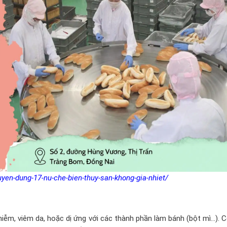
yen-dung-17-nu-che-bien-thuy-san-khong-gia-nhiet/
iễm, viêm da, hoặc dị ứng với các thành phần làm bánh (bột mì…). 