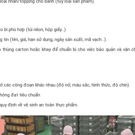
oại nhân/topping cho bánh (tùy loại sản phẩm).
bì phù hợp (túi nilon, hộp giấy…).
tin (tên, giá, hạn sử dụng, ngày sản xuất, mã vạch…).
 thùng carton hoặc khay để chuẩn bị cho việc bảo quản và vận c
ở các công đoạn khác nhau (độ nở, màu sắc, hình thức, độ chín).
hông đạt tiêu chuẩn.
uy định về vệ sinh an toàn thực phẩm.