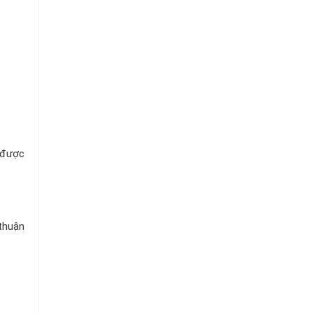
 được
 thuận