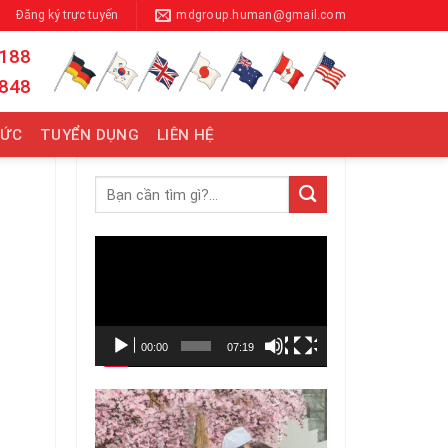
Đăng ký trực tuyến
mdgroup.human@gmail.com
 188
 848
TỨC
TUYỂN DỤNG
LIÊN HỆ
Trình
chơi
Video
00:00
07:19