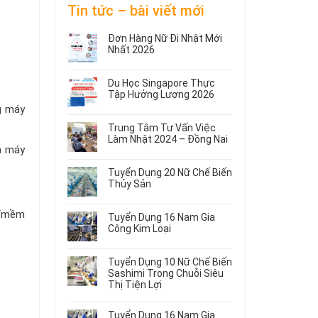
Tin tức – bài viết mới
Đơn Hàng Nữ Đi Nhật Mới
Nhất 2026
Không
có
Du Học Singapore Thực
bình
Tập Hưởng Lương 2026
luận
g máy
ở
Không
Đơn
có
Trung Tâm Tư Vấn Việc
Hàng
bình
Làm Nhật 2024 – Đồng Nai
Nữ
luận
ua máy
ở
Không
Đi
Du
có
Nhật
Tuyển Dụng 20 Nữ Chế Biến
Học
bình
Mới
Thủy Sản
Singapore
luận
Nhất
ở
Không
Thực
2026
Trung
có
Tập
n/mềm
Tuyển Dụng 16 Nam Gia
Tâm
bình
Hưởng
Công Kim Loại
Tư
luận
Lương
ở
Không
Vấn
2026
Tuyển
có
Việc
Tuyển Dụng 10 Nữ Chế Biến
Dụng
bình
Làm
Sashimi Trong Chuỗi Siêu
20
luận
Nhật
Thị Tiện Lợi
ở
Nữ
2024
Tuyển
Không
Chế
–
Dụng
có
Biến
Đồng
Tuyển Dụng 16 Nam Gia