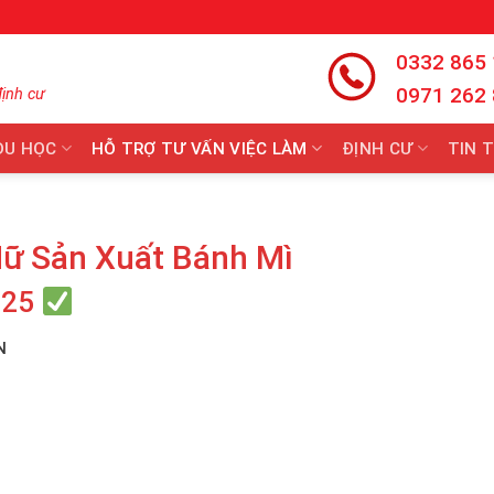
0332 865
0971 262
định cư
DU HỌC
HỖ TRỢ TƯ VẤN VIỆC LÀM
ĐỊNH CƯ
TIN 
ữ Sản Xuất Bánh Mì
025
N