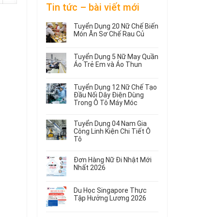
Tin tức – bài viết mới
Tuyển Dụng 20 Nữ Chế Biến
Món Ăn Sơ Chế Rau Củ
Không
có
Tuyển Dụng 5 Nữ May Quần
bình
Áo Trẻ Em và Áo Thun
luận
ở
Không
Tuyển
có
Tuyển Dụng 12 Nữ Chế Tạo
Dụng
bình
Đầu Nối Dây Điện Dùng
20
luận
Trong Ô Tô Máy Móc
ở
Nữ
Tuyển
Không
Chế
Dụng
có
Biến
Tuyển Dụng 04 Nam Gia
5
bình
Món
Công Linh Kiện Chi Tiết Ô
Nữ
luận
Ăn
Tô
ở
May
Sơ
Không
Tuyển
Quần
Chế
có
Dụng
Áo
Rau
Đơn Hàng Nữ Đi Nhật Mới
bình
12
Trẻ
Củ
Nhất 2026
luận
Nữ
Em
Không
ở
Chế
và
có
Tuyển
Tạo
Áo
Du Học Singapore Thực
bình
Dụng
Đầu
Thun
Tập Hưởng Lương 2026
luận
04
Nối
ở
Không
Nam
Dây
Đơn
có