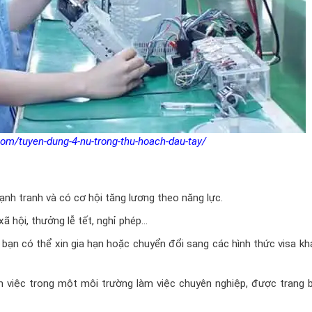
om/tuyen-dung-4-nu-trong-thu-hoach-dau-tay/
h tranh và có cơ hội tăng lương theo năng lực.
ã hội, thưởng lễ tết, nghỉ phép…
 bạn có thể xin gia hạn hoặc chuyển đổi sang các hình thức visa k
m việc trong một môi trường làm việc chuyên nghiệp, được trang b