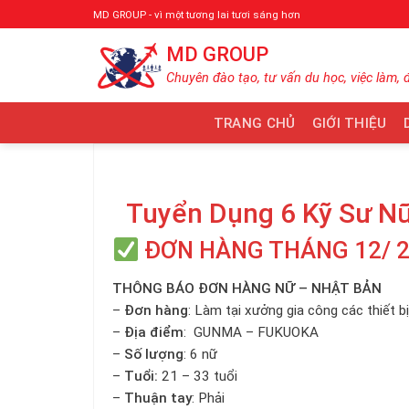
Bỏ
MD GROUP - vì một tương lai tươi sáng hơn
qua
MD GROUP
nội
dung
Chuyên đào tạo, tư vấn du học, việc làm, 
TRANG CHỦ
GIỚI THIỆU
Tuyển Dụng 6 Kỹ Sư Nữ 
ĐƠN HÀNG THÁNG 12/ 
THÔNG BÁO ĐƠN HÀNG NỮ – NHẬT BẢN
–
Đơn hàng
: Làm tại xưởng gia công các thiết bị
–
Địa điểm
: GUNMA – FUKUOKA
–
Số lượng
: 6 nữ
–
Tuổi:
21 – 33 tuổi
–
Thuận tay
: Phải