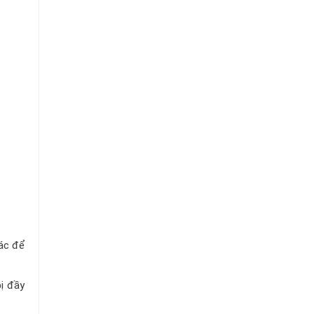
Chuỗi
Siêu
Thị
Tiện
Lợi
hác để
ị đầy