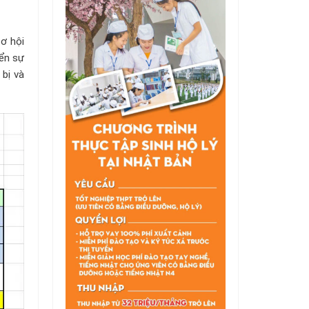
ơ hội
iển sự
 bị và