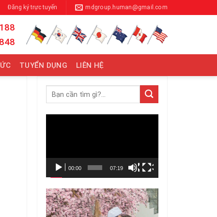
Đăng ký trực tuyến
mdgroup.human@gmail.com
 188
 848
TỨC
TUYỂN DỤNG
LIÊN HỆ
Trình
chơi
Video
00:00
07:19