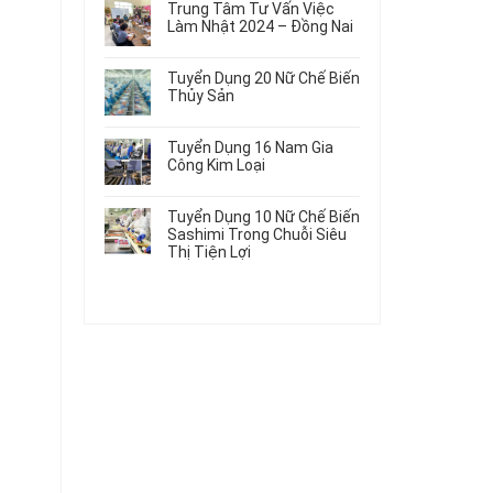
Gia
Điện
Trung Tâm Tư Vấn Việc
Hàng
bình
Công
Dùng
Làm Nhật 2024 – Đồng Nai
Nữ
luận
Linh
Trong
ở
Không
Đi
Kiện
Ô
Du
có
Nhật
Chi
Tuyển Dụng 20 Nữ Chế Biến
Tô
Học
bình
Mới
Tiết
Thủy Sản
Máy
Singapore
luận
Nhất
Ô
Móc
ở
Không
Thực
2026
Tô
Trung
có
Tập
Tuyển Dụng 16 Nam Gia
Tâm
bình
Hưởng
Công Kim Loại
Tư
luận
Lương
ở
Không
Vấn
2026
Tuyển
có
Việc
Tuyển Dụng 10 Nữ Chế Biến
Dụng
bình
Làm
Sashimi Trong Chuỗi Siêu
20
luận
Nhật
Thị Tiện Lợi
ở
Nữ
2024
Tuyển
Không
Chế
–
Dụng
có
Biến
Đồng
16
bình
Thủy
Nai
Nam
luận
Sản
ở
Gia
Tuyển
Công
Dụng
Kim
10
Loại
Nữ
Chế
Biến
Sashimi
Trong