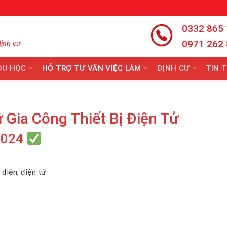
0332 865
0971 262
định cư
DU HỌC
HỖ TRỢ TƯ VẤN VIỆC LÀM
ĐỊNH CƯ
TIN 
Gia Công Thiết Bị Điện Tử
2024
 điện, điện tử