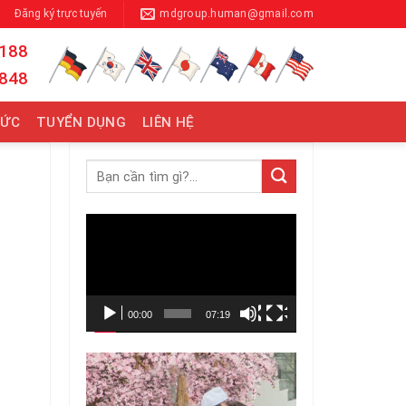
Đăng ký trực tuyến
mdgroup.human@gmail.com
 188
 848
TỨC
TUYỂN DỤNG
LIÊN HỆ
Trình
chơi
Video
00:00
07:19