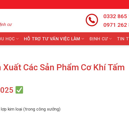
0332 865
0971 262
định cư
DU HỌC
HỖ TRỢ TƯ VẤN VIỆC LÀM
ĐỊNH CƯ
TIN 
 Xuất Các Sản Phẩm Cơ Khí Tấm
2025
lợp kim loại (trong công xưởng)