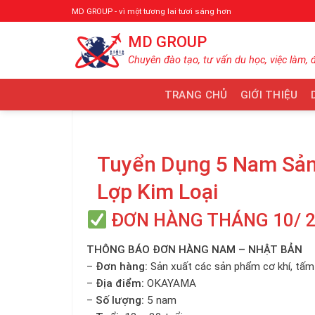
Bỏ
MD GROUP - vì một tương lai tươi sáng hơn
qua
MD GROUP
nội
dung
Chuyên đào tạo, tư vấn du học, việc làm, 
TRANG CHỦ
GIỚI THIỆU
Tuyển Dụng 5 Nam Sản
Lợp Kim Loại
ĐƠN HÀNG THÁNG 10/ 
THÔNG BÁO ĐƠN HÀNG NAM – NHẬT BẢN
–
Đơn hàng:
Sản xuất các sản phẩm cơ khí, tấm 
–
Địa điểm:
OKAYAMA
–
Số lượng:
5 nam