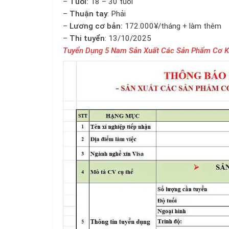
–
Tuổi:
18 – 30 tuổi
–
Thuận tay
: Phải
–
Lương cơ bản:
172.000¥/tháng + làm thêm
–
Thi tuyển
: 13/10/2025
Tuyển Dụng 5 Nam Sản Xuất Các Sản Phẩm Cơ K