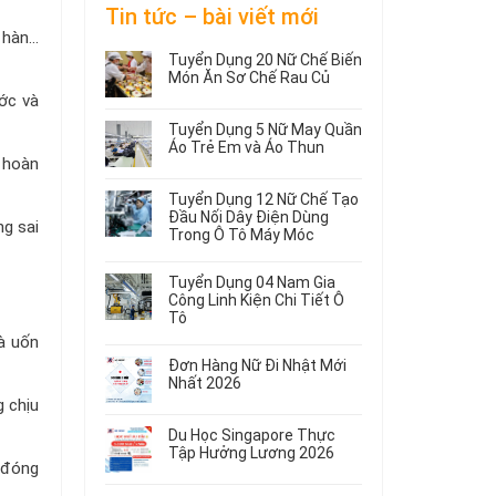
Tin tức – bài viết mới
 hàn…
Tuyển Dụng 20 Nữ Chế Biến
Món Ăn Sơ Chế Rau Củ
ớc và
Không
có
Tuyển Dụng 5 Nữ May Quần
bình
Áo Trẻ Em và Áo Thun
luận
 hoàn
ở
Không
Tuyển
có
Tuyển Dụng 12 Nữ Chế Tạo
Dụng
bình
Đầu Nối Dây Điện Dùng
20
luận
ng sai
Trong Ô Tô Máy Móc
ở
Nữ
Tuyển
Không
Chế
Dụng
có
Biến
Tuyển Dụng 04 Nam Gia
5
bình
Món
Công Linh Kiện Chi Tiết Ô
Nữ
luận
Ăn
Tô
ở
May
Sơ
à uốn
Không
Tuyển
Quần
Chế
có
Dụng
Áo
Rau
Đơn Hàng Nữ Đi Nhật Mới
bình
12
Trẻ
Củ
Nhất 2026
luận
Nữ
Em
 chịu
Không
ở
Chế
và
có
Tuyển
Tạo
Áo
Du Học Singapore Thực
bình
Dụng
Đầu
Thun
Tập Hưởng Lương 2026
luận
04
n đóng
Nối
ở
Không
Nam
Dây
Đơn
có