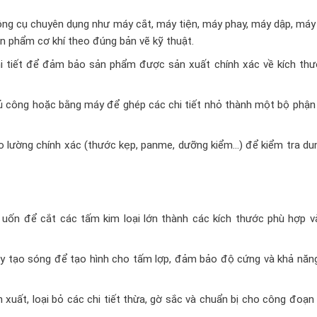
ông cụ chuyên dụng như máy cắt, máy tiện, máy phay, máy dập, máy
sản phẩm cơ khí theo đúng bản vẽ kỹ thuật.
i tiết để đảm bảo sản phẩm được sản xuất chính xác về kích thư
ủ công hoặc bằng máy để ghép các chi tiết nhỏ thành một bộ phận
o lường chính xác (thước kẹp, panme, dưỡng kiểm…) để kiểm tra du
ốn để cắt các tấm kim loại lớn thành các kích thước phù hợp v
 tạo sóng để tạo hình cho tấm lợp, đảm bảo độ cứng và khả năng
 xuất, loại bỏ các chi tiết thừa, gờ sắc và chuẩn bị cho công đoạ