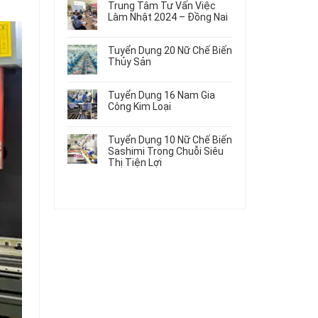
Gia
Điện
Trung Tâm Tư Vấn Việc
Hàng
bình
Công
Dùng
Làm Nhật 2024 – Đồng Nai
Nữ
luận
Linh
Trong
ở
Không
Đi
Kiện
Ô
Du
có
Nhật
Chi
Tuyển Dụng 20 Nữ Chế Biến
Tô
Học
bình
Mới
Tiết
Thủy Sản
Máy
Singapore
luận
Nhất
Ô
Móc
ở
Không
Thực
2026
Tô
Trung
có
Tập
Tuyển Dụng 16 Nam Gia
Tâm
bình
Hưởng
Công Kim Loại
Tư
luận
Lương
ở
Không
Vấn
2026
Tuyển
có
Việc
Tuyển Dụng 10 Nữ Chế Biến
Dụng
bình
Làm
Sashimi Trong Chuỗi Siêu
20
luận
Nhật
Thị Tiện Lợi
ở
Nữ
2024
Tuyển
Không
Chế
–
Dụng
có
Biến
Đồng
16
bình
Thủy
Nai
Nam
luận
Sản
ở
Gia
Tuyển
Công
Dụng
Kim
10
Loại
Nữ
Chế
Biến
Sashimi
Trong