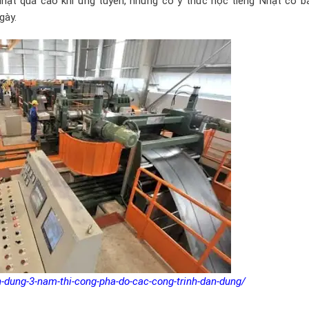
hật quá cao khi ứng tuyển, nhưng có ý thức học tiếng Nhật cơ b
gày.
-dung-3-nam-thi-cong-pha-do-cac-cong-trinh-dan-dung/