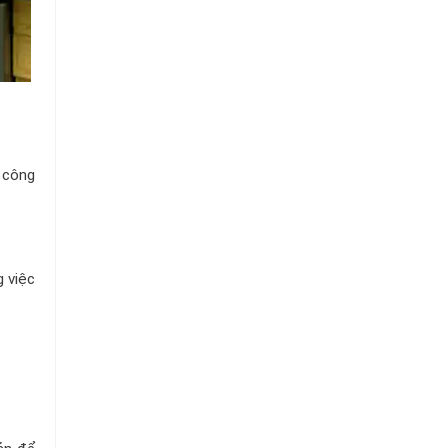
Chuỗi
Siêu
Thị
Tiện
Lợi
g công
g việc