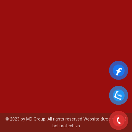
© 2023 by MD Group. All rights reserved Website được thiết kế
bởi
uratech.vn