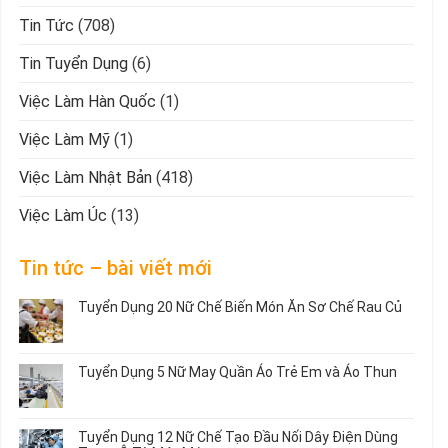
Tin Tức
(708)
Tin Tuyển Dụng
(6)
Việc Làm Hàn Quốc
(1)
Việc Làm Mỹ
(1)
Việc Làm Nhật Bản
(418)
Việc Làm Úc
(13)
Tin tức – bài viết mới
Tuyển Dụng 20 Nữ Chế Biến Món Ăn Sơ Chế Rau Củ
Không
có
bình
Tuyển Dụng 5 Nữ May Quần Áo Trẻ Em và Áo Thun
luận
ở
Không
Tuyển
có
Dụng
bình
Tuyển Dụng 12 Nữ Chế Tạo Đầu Nối Dây Điện Dùng
20
luận