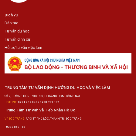
Dịch vụ
Đào tạo
Tư vấn du học
Tư vấn định cư
Hỗ trợ tư vấn việc làm
TRUNG TÂM TƯ VẤN ĐỊNH HƯỚNG DU HỌC VÀ VIỆC LÀM
SỐ 2, ĐƯỜNG HÙNG VƯƠNG, TT TRẢNG BOM, ĐỒNG NAI
HOTLINE:
0971 262 848 / 0988 631 587
Trung Tâm Tư Vấn Và Tiếp Nhận Hồ Sơ
VP SÓC TRĂNG:
ẤP 3, TT PHÚ LỘC, THẠNH TRỊ, SÓC TRĂNG
-
0332 865 188