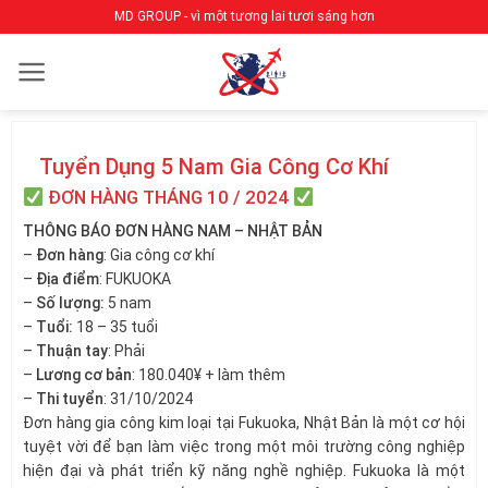
Bỏ
MD GROUP - vì một tương lai tươi sáng hơn
qua
nội
dung
Tuyển Dụng 5 Nam Gia Công Cơ Khí
ĐƠN HÀNG THÁNG 10 / 2024
THÔNG BÁO ĐƠN HÀNG NAM – NHẬT BẢN
–
Đơn hàng
: Gia công cơ khí
–
Địa điểm
: FUKUOKA
–
Số lượng:
5 nam
–
Tuổi:
18 – 35 tuổi
–
Thuận tay
: Phải
–
Lương cơ bản
: 180.040¥ + làm thêm
–
Thi tuyển
: 31/10/2024
Đơn hàng gia công kim loại tại Fukuoka, Nhật Bản là một cơ hội
tuyệt vời để bạn làm việc trong một môi trường công nghiệp
hiện đại và phát triển kỹ năng nghề nghiệp. Fukuoka là một