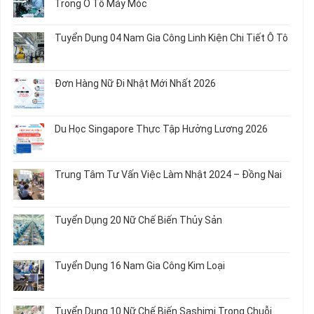
Trong Ô Tô Máy Móc
Nữ
ở
Chế
Tuyển
Không
Biến
Dụng
có
Tuyển Dụng 04 Nam Gia Công Linh Kiện Chi Tiết Ô Tô
Món
5
bình
Ăn
Nữ
luận
Không
Sơ
May
ở
có
Chế
Quần
Tuyển
bình
Rau
Đơn Hàng Nữ Đi Nhật Mới Nhất 2026
Áo
Dụng
luận
Củ
Trẻ
12
ở
Không
Em
Nữ
Tuyển
có
và
Chế
Dụng
bình
Áo
Du Học Singapore Thực Tập Hưởng Lương 2026
Tạo
04
luận
Thun
Đầu
Nam
ở
Không
Nối
Gia
Đơn
có
Dây
Công
Hàng
bình
Điện
Trung Tâm Tư Vấn Việc Làm Nhật 2024 – Đồng Nai
Linh
Nữ
luận
Dùng
Kiện
Đi
ở
Không
Trong
Chi
Nhật
Du
có
Ô
Tiết
Mới
Học
bình
Tô
Ô
Tuyển Dụng 20 Nữ Chế Biến Thủy Sản
Nhất
Singapore
luận
Máy
Tô
2026
Thực
ở
Không
Móc
Tập
Trung
có
Hưởng
Tâm
bình
Tuyển Dụng 16 Nam Gia Công Kim Loại
Lương
Tư
luận
2026
Vấn
ở
Không
Việc
Tuyển
có
Làm
Dụng
bình
Tuyển Dụng 10 Nữ Chế Biến Sashimi Trong Chuỗi
Nhật
20
luận