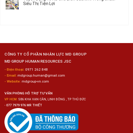
Siêu Thị Tiện Lợi
2024
Nữ
ở
–
Chế
Tuyển
Không
Đồng
Biến
Dụng
có
Nai
Thủy
16
bình
Sản
Nam
luận
Gia
ở
Công
Tuyển
Kim
Dụng
Loại
10
Nữ
Chế
CÔNG TY CỔ PHẦN NHÂN LỰC MD GROUP
Biến
MD GROUP HUMAN RESOURCES JSC
Sashimi
Trong
- Điện thoại:
0971 262 848
Chuỗi
- Email:
mdgroup.human@gmail.com
Siêu
Thị
- Website:
mdgroup-vn.com
Tiện
Lợi
VĂN PHÒNG HỖ TRỢ TƯ VẤN
VP HCM:
586 KHA VẠN CÂN, LINH ĐÔNG , TP THỦ ĐỨC
-
077 7979 976 MR THIẾT