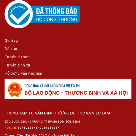
Dịch vụ
Đào tạo
Tư vấn du học
Tư vấn định cư
Hỗ trợ tư vấn việc làm
TRUNG TÂM TƯ VẤN ĐỊNH HƯỚNG DU HỌC VÀ VIỆC LÀM
SỐ 2, ĐƯỜNG HÙNG VƯƠNG, TT TRẢNG BOM, ĐỒNG NAI
HOTLINE:
0971 262 848 / 0988 631 587
Trung Tâm Tư Vấn Và Tiếp Nhận Hồ Sơ