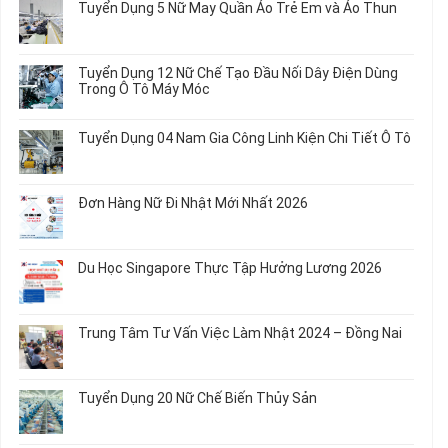
Tuyển Dụng 5 Nữ May Quần Áo Trẻ Em và Áo Thun
luận
ở
Không
Tuyển
có
Dụng
bình
Tuyển Dụng 12 Nữ Chế Tạo Đầu Nối Dây Điện Dùng
20
luận
Trong Ô Tô Máy Móc
Nữ
ở
Chế
Tuyển
Không
Biến
Dụng
có
Tuyển Dụng 04 Nam Gia Công Linh Kiện Chi Tiết Ô Tô
Món
5
bình
Ăn
Nữ
luận
Không
Sơ
May
ở
có
Chế
Quần
Tuyển
bình
Rau
Đơn Hàng Nữ Đi Nhật Mới Nhất 2026
Áo
Dụng
luận
Củ
Trẻ
12
ở
Không
Em
Nữ
Tuyển
có
và
Chế
Dụng
bình
Áo
Du Học Singapore Thực Tập Hưởng Lương 2026
Tạo
04
luận
Thun
Đầu
Nam
ở
Không
Nối
Gia
Đơn
có
Dây
Công
Hàng
bình
Điện
Trung Tâm Tư Vấn Việc Làm Nhật 2024 – Đồng Nai
Linh
Nữ
luận
Dùng
Kiện
Đi
ở
Không
Trong
Chi
Nhật
Du
có
Ô
Tiết
Mới
Học
bình
Tô
Ô
Tuyển Dụng 20 Nữ Chế Biến Thủy Sản
Nhất
Singapore
luận
Máy
Tô
2026
Thực
ở
Không
Móc
Tập
Trung
có