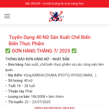
Bỏ
MD GROUP - vì một tương lai tươi sáng hơn
qua
nội
dung
Tuyển Dụng 40 Nữ Sản Xuất Chế Biến
Biến Thực Phẩm
ĐƠN HÀNG THÁNG 7/ 2025
THÔNG BÁO ĐƠN HÀNG NỮ – NHẬT BẢN
–
Đơn hàng
: Sản xuất, chế biến thực phẩm và các công việc liên
quan….
–
Địa điểm
: Vùng KANSAI (OSAKA, KYOTO, HYOGO, NARA, ..)
–
Số lượng
: 40 nữ
–
Tuổi
: 18 – 28 tuổi
–
Thuận tay
: Phải
–
Lương cơ bản
: 186.000¥ + làm thêm
–
Thi tuyển
: 22 – 23/07/2025