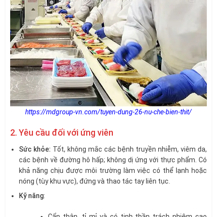
https://mdgroup-vn.com/tuyen-dung-26-nu-che-bien-thit/
2. Yêu cầu đối với ứng viên
Sức khỏe:
Tốt, không mắc các bệnh truyền nhiễm, viêm da,
các bệnh về đường hô hấp; không dị ứng với thực phẩm. Có
khả năng chịu được môi trường làm việc có thể lạnh hoặc
nóng (tùy khu vực), đứng và thao tác tay liên tục.
Kỹ năng
:
Cẩn thận, tỉ mỉ và có tinh thần trách nhiệm cao