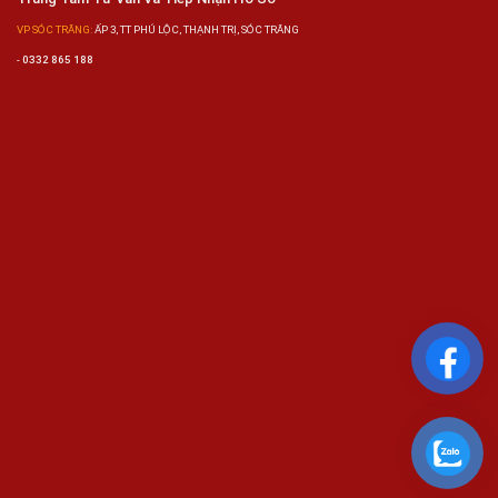
VP SÓC TRĂNG:
ẤP 3, TT PHÚ LỘC, THẠNH TRỊ, SÓC TRĂNG
-
0332 865 188