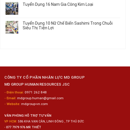
Hưởng
Tâm
bình
Tuyển Dụng 16 Nam Gia Công Kim Loại
Lương
Tư
luận
2026
Vấn
ở
Không
Việc
Tuyển
có
Làm
Dụng
bình
Tuyển Dụng 10 Nữ Chế Biến Sashimi Trong Chuỗi
Nhật
20
luận
Siêu Thị Tiện Lợi
2024
Nữ
ở
–
Chế
Tuyển
Không
Đồng
Biến
Dụng
có
Nai
Thủy
16
bình
Sản
Nam
luận
Gia
ở
Công
Tuyển
Kim
Dụng
Loại
10
Nữ
Chế
CÔNG TY CỔ PHẦN NHÂN LỰC MD GROUP
Biến
MD GROUP HUMAN RESOURCES JSC
Sashimi
Trong
- Điện thoại:
0971 262 848
Chuỗi
- Email:
mdgroup.human@gmail.com
Siêu
Thị
- Website:
mdgroup-vn.com
Tiện
Lợi
VĂN PHÒNG HỖ TRỢ TƯ VẤN
VP HCM:
586 KHA VẠN CÂN, LINH ĐÔNG , TP THỦ ĐỨC
-
077 7979 976 MR THIẾT