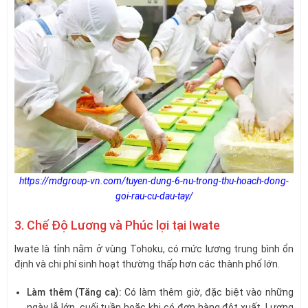
https://mdgroup-vn.com/tuyen-dung-6-nu-trong-thu-hoach-dong-
goi-rau-cu-dau-tay/
3. Chế Độ Lương và Phúc lợi tại Iwate
Iwate là tỉnh nằm ở vùng Tohoku, có mức lương trung bình ổn
định và chi phí sinh hoạt thường thấp hơn các thành phố lớn.
Làm thêm (Tăng ca):
Có làm thêm giờ, đặc biệt vào những
ngày lễ lớn, cuối tuần hoặc khi có đơn hàng đột xuất. Lượng