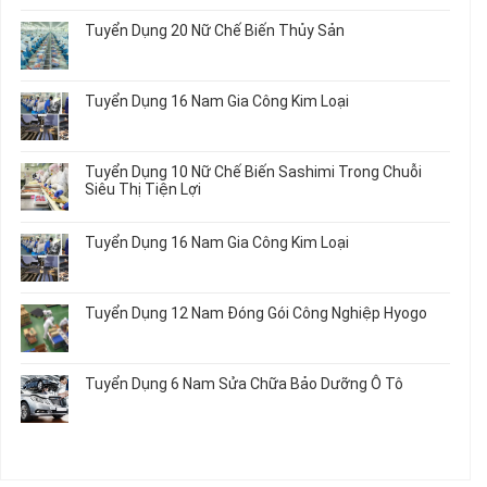
Tiết
Mới
Học
bình
Ô
Tuyển Dụng 20 Nữ Chế Biến Thủy Sản
Nhất
Singapore
luận
Tô
2026
Thực
ở
Không
Tập
Trung
có
Hưởng
Tâm
bình
Tuyển Dụng 16 Nam Gia Công Kim Loại
Lương
Tư
luận
2026
Vấn
ở
Không
Việc
Tuyển
có
Làm
Dụng
bình
Tuyển Dụng 10 Nữ Chế Biến Sashimi Trong Chuỗi
Nhật
20
luận
Siêu Thị Tiện Lợi
2024
Nữ
ở
–
Chế
Tuyển
Không
Đồng
Biến
Dụng
có
Nai
Tuyển Dụng 16 Nam Gia Công Kim Loại
Thủy
16
bình
Sản
Nam
luận
Không
Gia
ở
có
Công
Tuyển
bình
Tuyển Dụng 12 Nam Đóng Gói Công Nghiệp Hyogo
Kim
Dụng
luận
Loại
10
ở
Không
Nữ
Tuyển
có
Chế
Dụng
bình
Tuyển Dụng 6 Nam Sửa Chữa Bảo Dưỡng Ô Tô
Biến
16
luận
Sashimi
Nam
ở
Không
Trong
Gia
Tuyển
có
Chuỗi
Công
Dụng
bình
Siêu
Kim
12
luận
Thị
Loại
Nam
ở