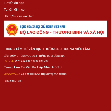
Tư vấn du học
Tư vấn định cư
Hỗ trợ tư vấn việc làm
TRUNG TÂM TƯ VẤN ĐỊNH HƯỚNG DU HỌC VÀ VIỆC LÀM
SỐ 2, ĐƯỜNG HÙNG VƯƠNG, TT TRẢNG BOM, ĐỒNG NAI
HOTLINE:
0971 262 848 / 0988 631 587
Trung Tâm Tư Vấn Và Tiếp Nhận Hồ Sơ
VP SÓC TRĂNG:
ẤP 3, TT PHÚ LỘC, THẠNH TRỊ, SÓC TRĂNG
-
0332 865 188