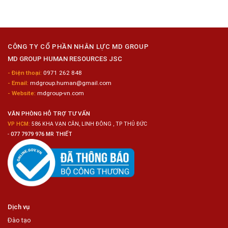
Tiện
Đóng
Tuyển
Lợi
Gói
Dụng
Công
6
Nghiệp
Nam
Hyogo
Sửa
Chữa
CÔNG TY CỔ PHẦN NHÂN LỰC MD GROUP
Bảo
MD GROUP HUMAN RESOURCES JSC
Dưỡng
Ô
- Điện thoại:
0971 262 848
Tô
- Email:
mdgroup.human@gmail.com
- Website:
mdgroup-vn.com
VĂN PHÒNG HỖ TRỢ TƯ VẤN
VP HCM:
586 KHA VẠN CÂN, LINH ĐÔNG , TP THỦ ĐỨC
-
077 7979 976 MR THIẾT
Dịch vụ
Đào tạo