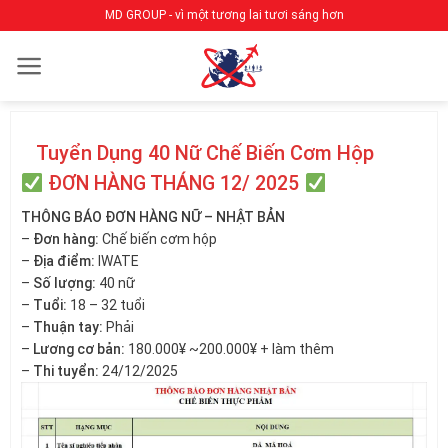
Bỏ
MD GROUP - vì một tương lai tươi sáng hơn
qua
nội
dung
Tuyển Dụng 40 Nữ Chế Biến Cơm Hộp
ĐƠN HÀNG THÁNG 12/ 2025
THÔNG BÁO ĐƠN HÀNG NỮ – NHẬT BẢN
–
Đơn hàng:
Chế biến cơm hộp
–
Địa điểm:
IWATE
–
Số lượng:
40 nữ
–
Tuổi:
18 – 32 tuổi
–
Thuận tay:
Phải
–
Lương cơ bản:
180.000¥ ~200.000¥ + làm thêm
–
Thi tuyển:
24/12/2025