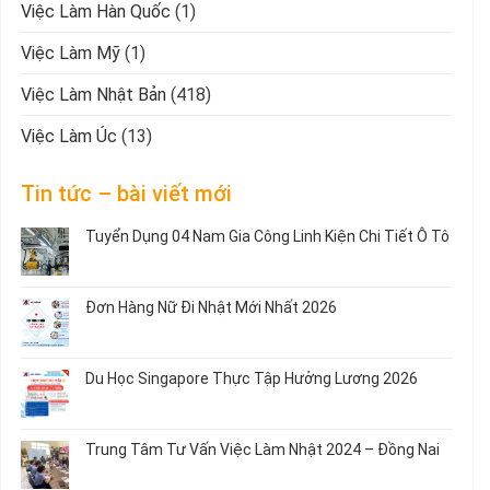
Việc Làm Hàn Quốc
(1)
Việc Làm Mỹ
(1)
Việc Làm Nhật Bản
(418)
Việc Làm Úc
(13)
Tin tức – bài viết mới
Tuyển Dụng 04 Nam Gia Công Linh Kiện Chi Tiết Ô Tô
Không
có
bình
Đơn Hàng Nữ Đi Nhật Mới Nhất 2026
luận
ở
Không
Tuyển
có
Dụng
bình
Du Học Singapore Thực Tập Hưởng Lương 2026
04
luận
Nam
ở
Không
Gia
Đơn
có
Công
Hàng
bình
Trung Tâm Tư Vấn Việc Làm Nhật 2024 – Đồng Nai
Linh
Nữ
luận
Kiện
Đi
ở
Không
Chi
Nhật
Du
có