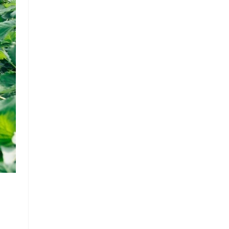
Chuỗi
Siêu
Thị
Tiện
Lợi