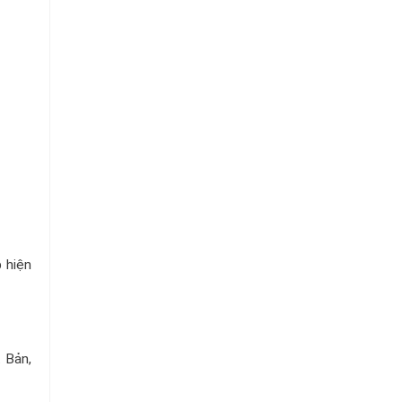
p hiện
t Bản,