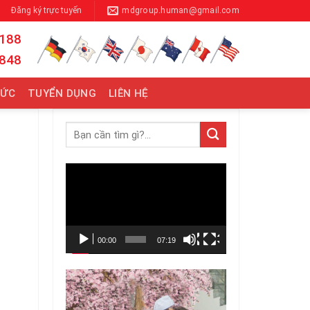
Đăng ký trực tuyến
mdgroup.human@gmail.com
 188
 848
TỨC
TUYỂN DỤNG
LIÊN HỆ
Trình
chơi
Video
00:00
07:19