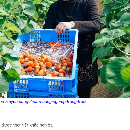
om/tuyen-dung-2-nam-nong-nghiep-trong-trot/
u được thời tiết khắc nghiệt.