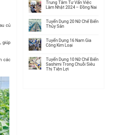
Gia
Điện
Trung Tâm Tư Vấn Việc
Hàng
bình
Công
Dùng
Làm Nhật 2024 – Đồng Nai
Nữ
luận
Linh
Trong
ở
Không
Đi
Kiện
Ô
Du
có
Nhật
Chi
Tuyển Dụng 20 Nữ Chế Biến
Tô
Học
bình
Mới
rau củ
Tiết
Thủy Sản
Máy
Singapore
luận
Nhất
Ô
Móc
ở
Không
Thực
2026
Tô
Trung
có
Tập
Tuyển Dụng 16 Nam Gia
, giúp
Tâm
bình
Hưởng
Công Kim Loại
Tư
luận
Lương
ở
Không
Vấn
2026
Tuyển
có
Việc
ến các
Tuyển Dụng 10 Nữ Chế Biến
Dụng
bình
Làm
Sashimi Trong Chuỗi Siêu
20
luận
Nhật
Thị Tiện Lợi
ở
Nữ
2024
Tuyển
Không
Chế
–
Dụng
có
Biến
Đồng
16
bình
Thủy
Nai
Nam
luận
Sản
ở
Gia
Tuyển
Công
Dụng
Kim
10
Loại
Nữ
Chế
Biến
Sashimi
Trong