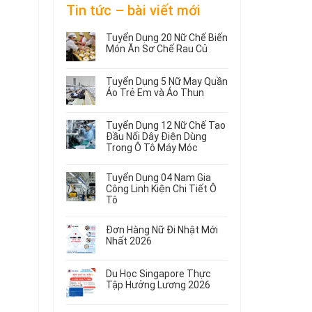
Tin tức – bài viết mới
Tuyển Dụng 20 Nữ Chế Biến
Món Ăn Sơ Chế Rau Củ
Không
có
Tuyển Dụng 5 Nữ May Quần
bình
Áo Trẻ Em và Áo Thun
luận
ở
Không
Tuyển
có
Tuyển Dụng 12 Nữ Chế Tạo
Dụng
bình
Đầu Nối Dây Điện Dùng
20
luận
Trong Ô Tô Máy Móc
ở
Nữ
Tuyển
Không
Chế
Dụng
có
Biến
Tuyển Dụng 04 Nam Gia
5
bình
Món
Công Linh Kiện Chi Tiết Ô
Nữ
luận
Ăn
Tô
ở
May
Sơ
Không
Tuyển
Quần
Chế
có
Dụng
Áo
Rau
Đơn Hàng Nữ Đi Nhật Mới
bình
12
Trẻ
Củ
Nhất 2026
luận
Nữ
Em
Không
ở
Chế
và
có
Tuyển
Tạo
Áo
Du Học Singapore Thực
bình
Dụng
Đầu
Thun
Tập Hưởng Lương 2026
luận
04
Nối
ở
Không
Nam
Dây
Đơn
có