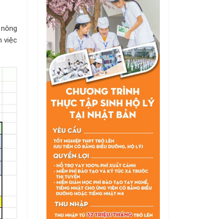
 nông
h việc