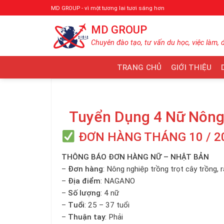
Bỏ
MD GROUP - vì một tương lai tươi sáng hơn
qua
MD GROUP
nội
dung
Chuyên đào tạo, tư vấn du học, việc làm, 
TRANG CHỦ
GIỚI THIỆU
Tuyển Dụng 4 Nữ Nông
ĐƠN HÀNG THÁNG 10 / 2
THÔNG BÁO ĐƠN HÀNG NỮ – NHẬT BẢN
–
Đơn hàng
: Nông nghiệp trồng trọt cây trồng,
–
Địa điểm
: NAGANO
–
Số lượng
: 4 nữ
–
Tuổi
: 25 – 37 tuổi
–
Thuận tay
: Phải