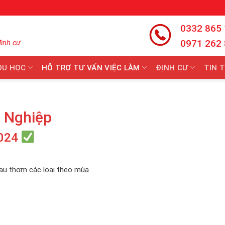
0332 865
0971 262
định cư
DU HỌC
HỖ TRỢ TƯ VẤN VIỆC LÀM
ĐỊNH CƯ
TIN 
 Nghiệp
024
 rau thơm các loại theo mùa