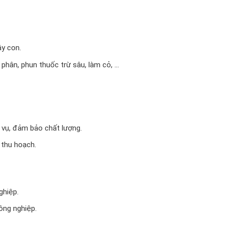
ây con.
phân, phun thuốc trừ sâu, làm cỏ, …
 vụ, đảm bảo chất lượng.
 thu hoạch.
ghiệp.
ông nghiệp.