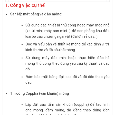
1. Công việc cụ thể
San lấp mặt bằng và đào móng
:
Sử dụng các thiết bị thủ công hoặc máy móc nhỏ
(xe ủi mini, máy san mini…) để san phẳng khu đất,
loại bỏ các chướng ngại vật (đá lớn, rễ cây…).
Đọc và hiểu bản vẽ thiết kế móng để xác định vị trí,
kích thước và độ sâu hố móng.
Sử dụng máy đào mini hoặc thực hiện đào hố
móng thủ công theo đúng yêu cầu kỹ thuật và cao
độ.
Đảm bảo mặt bằng đạt cao độ và độ dốc theo yêu
cầu.
Thi công Coppha (ván khuôn) móng
:
Lắp đặt các tấm ván khuôn (coppha) để tạo hình
cho móng, dầm móng, đà kiềng theo đúng kích