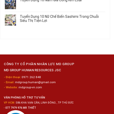
Lương
Tư
luận
2026
Vấn
ở
Không
Việc
Tuyển
có
Làm
Dụng
bình
Tuyển Dụng 10 Nữ Chế Biến Sashimi Trong Chuỗi
Nhật
20
luận
Siêu Thị Tiện Lợi
2024
Nữ
ở
–
Chế
Tuyển
Không
Đồng
Biến
Dụng
có
Nai
Thủy
16
bình
Sản
Nam
luận
Gia
ở
Công
Tuyển
Kim
Dụng
Loại
10
Nữ
Chế
CÔNG TY CỔ PHẦN NHÂN LỰC MD GROUP
Biến
MD GROUP HUMAN RESOURCES JSC
Sashimi
Trong
- Điện thoại:
0971 262 848
Chuỗi
- Email:
mdgroup.human@gmail.com
Siêu
Thị
- Website:
mdgroup-vn.com
Tiện
Lợi
VĂN PHÒNG HỖ TRỢ TƯ VẤN
VP HCM:
586 KHA VẠN CÂN, LINH ĐÔNG , TP THỦ ĐỨC
-
077 7979 976 MR THIẾT