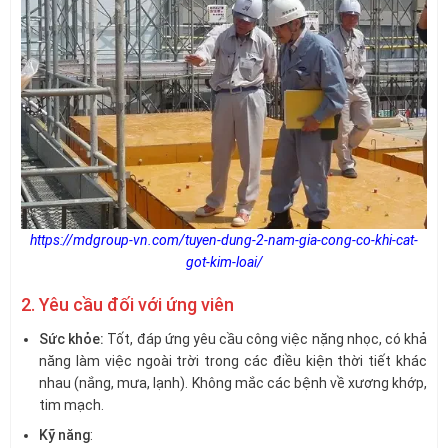
https://mdgroup-vn.com/tuyen-dung-2-nam-gia-cong-co-khi-cat-
got-kim-loai/
2. Yêu cầu đối với ứng viên
Sức khỏe:
Tốt, đáp ứng yêu cầu công việc nặng nhọc, có khả
năng làm việc ngoài trời trong các điều kiện thời tiết khác
nhau (nắng, mưa, lạnh). Không mắc các bệnh về xương khớp,
tim mạch.
Kỹ năng
: