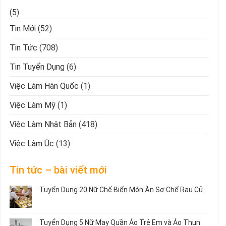
(5)
Tin Mới
(52)
Tin Tức
(708)
Tin Tuyển Dụng
(6)
Việc Làm Hàn Quốc
(1)
Việc Làm Mỹ
(1)
Việc Làm Nhật Bản
(418)
Việc Làm Úc
(13)
Tin tức – bài viết mới
Tuyển Dụng 20 Nữ Chế Biến Món Ăn Sơ Chế Rau Củ
Không
có
bình
Tuyển Dụng 5 Nữ May Quần Áo Trẻ Em và Áo Thun
luận