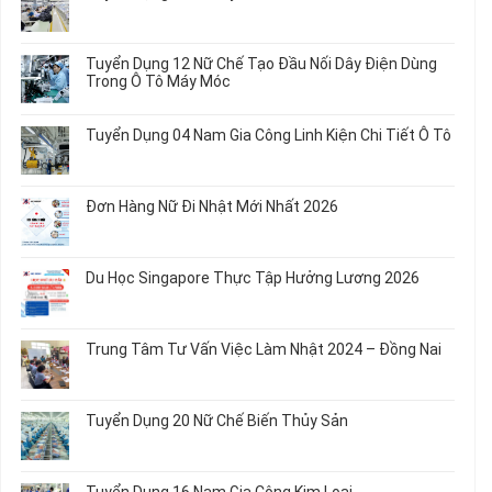
ở
Không
Tuyển
có
Dụng
bình
Tuyển Dụng 12 Nữ Chế Tạo Đầu Nối Dây Điện Dùng
20
luận
Trong Ô Tô Máy Móc
Nữ
ở
Chế
Tuyển
Không
Biến
Dụng
có
Tuyển Dụng 04 Nam Gia Công Linh Kiện Chi Tiết Ô Tô
Món
5
bình
Ăn
Nữ
luận
Không
Sơ
May
ở
có
Chế
Quần
Tuyển
bình
Rau
Đơn Hàng Nữ Đi Nhật Mới Nhất 2026
Áo
Dụng
luận
Củ
Trẻ
12
ở
Không
Em
Nữ
Tuyển
có
và
Chế
Dụng
bình
Áo
Du Học Singapore Thực Tập Hưởng Lương 2026
Tạo
04
luận
Thun
Đầu
Nam
ở
Không
Nối
Gia
Đơn
có
Dây
Công
Hàng
bình
Điện
Trung Tâm Tư Vấn Việc Làm Nhật 2024 – Đồng Nai
Linh
Nữ
luận
Dùng
Kiện
Đi
ở
Không
Trong
Chi
Nhật
Du
có
Ô
Tiết
Mới
Học
bình
Tô
Ô
Tuyển Dụng 20 Nữ Chế Biến Thủy Sản
Nhất
Singapore
luận
Máy
Tô
2026
Thực
ở
Không
Móc
Tập
Trung
có
Hưởng
Tâm
bình
Tuyển Dụng 16 Nam Gia Công Kim Loại