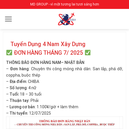
Bỏ
MD GROUP - vì một tương lai tươi sáng hơn
qua
nội
dung
Tuyển Dụng 4 Nam Xây Dựng
ĐƠN HÀNG THÁNG 7/ 2025
THÔNG BÁO ĐƠN HÀNG NAM– NHẬT BẢN
–
Đơn hàng:
Chuyên thi công móng nhà dân: San lắp, phá dỡ,
coppha, buộc thép
–
Địa điểm
: CHIBA
–
Số lượng
: 4 nữ
–
Tuổi
: 18 – 30 tuổi
–
Thuận tay:
Phải
–
Lương cơ bản
: 1.100¥/giờ + làm thêm
–
Thi tuyển
: 12/07/2025