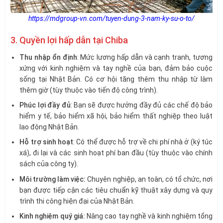
https://mdgroup-vn.com/tuyen-dung-3-nam-ky-su-o-to/
3. Quyền lợi hấp dẫn tại Chiba
Thu nhập ổn định
: Mức lương hấp dẫn và cạnh tranh, tương
xứng với kinh nghiệm và tay nghề của bạn, đảm bảo cuộc
sống tại Nhật Bản. Có cơ hội tăng thêm thu nhập từ làm
thêm giờ (tùy thuộc vào tiến độ công trình).
Phúc lợi đầy đủ
: Bạn sẽ được hưởng đầy đủ các chế độ bảo
hiểm y tế, bảo hiểm xã hội, bảo hiểm thất nghiệp theo luật
lao động Nhật Bản.
Hỗ trợ sinh hoạt
: Có thể được hỗ trợ về chi phí nhà ở (ký túc
xá), đi lại và các sinh hoạt phí ban đầu (tùy thuộc vào chính
sách của công ty).
Môi trường làm việc:
Chuyên nghiệp, an toàn, có tổ chức, nơi
bạn được tiếp cận các tiêu chuẩn kỹ thuật xây dựng và quy
trình thi công hiện đại của Nhật Bản.
Kinh nghiệm quý giá:
Nâng cao tay nghề và kinh nghiệm tổng