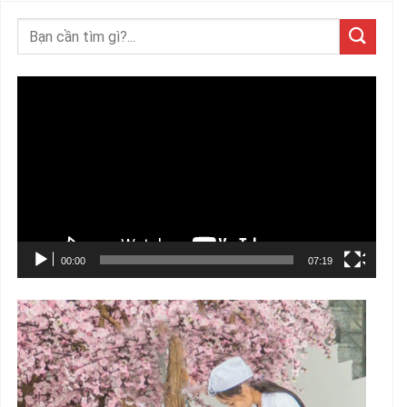
Trình
chơi
Video
00:00
07:19