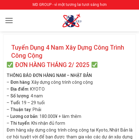
Bỏ
MD GROUP - vì một tương lai tươi sáng hơn
qua
nội
dung
Tuyển Dụng 4 Nam Xây Dựng Công Trình
Công Cộng
ĐƠN HÀNG THÁNG 2/ 2025
THÔNG BÁO ĐƠN HÀNG NAM – NHẬT BẢN
–
Đơn hàng
: Xây dựng công trình công cộng
–
Địa điểm
: KYOTO
–
Số lượng
: 4 nam
–
Tuổi
: 19 – 29 tuổi
–
Thuận tay
: Phải
–
Lương cơ bản
: 180.000¥ + làm thêm
–
Thi tuyển
: Khi nhận đủ form
Đơn hàng xây dựng công trình công cộng tại Kyoto, Nhật Bản là
cơ hội tuyệt vời để bạn được tham gia vào các dự án xây dựng