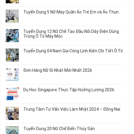
có
bình
Tuyển Dụng 5 Nữ May Quần Áo Trẻ Em và Áo Thun
luận
ở
Không
Tuyển
có
Dụng
bình
Tuyển Dụng 12 Nữ Chế Tạo Đầu Nối Dây Điện Dùng
20
luận
Trong Ô Tô Máy Móc
Nữ
ở
Chế
Tuyển
Không
Biến
Dụng
có
Tuyển Dụng 04 Nam Gia Công Linh Kiện Chi Tiết Ô Tô
Món
5
bình
Ăn
Nữ
luận
Không
Sơ
May
ở
có
Chế
Quần
Tuyển
bình
Rau
Đơn Hàng Nữ Đi Nhật Mới Nhất 2026
Áo
Dụng
luận
Củ
Trẻ
12
ở
Không
Em
Nữ
Tuyển
có
và
Chế
Dụng
bình
Áo
Du Học Singapore Thực Tập Hưởng Lương 2026
Tạo
04
luận
Thun
Đầu
Nam
ở
Không
Nối
Gia
Đơn
có
Dây
Công
Hàng
bình
Điện
Trung Tâm Tư Vấn Việc Làm Nhật 2024 – Đồng Nai
Linh
Nữ
luận
Dùng
Kiện
Đi
ở
Không
Trong
Chi
Nhật
Du
có
Ô
Tiết
Mới
Học
bình
Tô
Ô
Tuyển Dụng 20 Nữ Chế Biến Thủy Sản
Nhất
Singapore
luận
Máy
Tô
2026