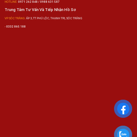
HOTLINE:
0971 262 848 / 0988 631 587
Trung Tâm Tư Vấn Và Tiếp Nhận Hồ Sơ
VP SÓC TRĂNG:
ẤP 3, TT PHÚ LỘC, THẠNH TRỊ, SÓC TRĂNG
-
0332 865 188