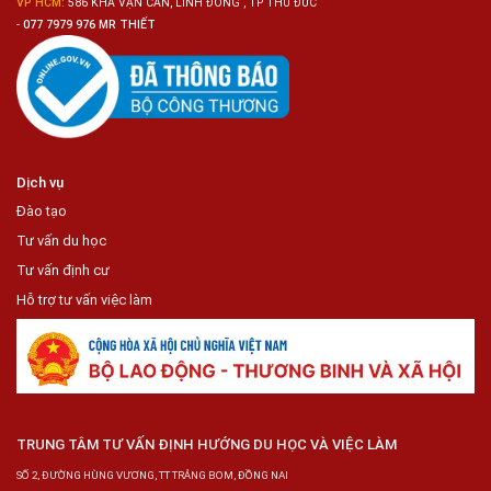
VP HCM:
586 KHA VẠN CÂN, LINH ĐÔNG , TP THỦ ĐỨC
-
077 7979 976 MR THIẾT
Dịch vụ
Đào tạo
Tư vấn du học
Tư vấn định cư
Hỗ trợ tư vấn việc làm
TRUNG TÂM TƯ VẤN ĐỊNH HƯỚNG DU HỌC VÀ VIỆC LÀM
SỐ 2, ĐƯỜNG HÙNG VƯƠNG, TT TRẢNG BOM, ĐỒNG NAI