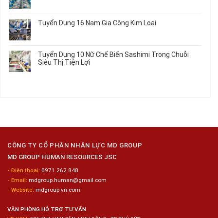
Thực
ở
Không
Móc
Tập
Trung
có
Hưởng
Tâm
bình
Tuyển Dụng 16 Nam Gia Công Kim Loại
Lương
Tư
luận
2026
Vấn
ở
Không
Việc
Tuyển
có
Làm
Dụng
bình
Tuyển Dụng 10 Nữ Chế Biến Sashimi Trong Chuỗi
Nhật
20
luận
Siêu Thị Tiện Lợi
2024
Nữ
ở
–
Chế
Tuyển
Không
Đồng
Biến
Dụng
có
Nai
Thủy
16
bình
Sản
Nam
luận
Gia
ở
Công
Tuyển
Kim
Dụng
Loại
10
Nữ
Chế
CÔNG TY CỔ PHẦN NHÂN LỰC MD GROUP
Biến
MD GROUP HUMAN RESOURCES JSC
Sashimi
Trong
- Điện thoại:
0971 262 848
Chuỗi
- Email:
mdgroup.human@gmail.com
Siêu
Thị
- Website:
mdgroup-vn.com
Tiện
Lợi
VĂN PHÒNG HỖ TRỢ TƯ VẤN