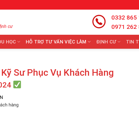
0332 865
0971 262
định cư
DU HỌC
HỖ TRỢ TƯ VẤN VIỆC LÀM
ĐỊNH CƯ
TIN 
Kỹ Sư Phục Vụ Khách Hàng
024
ẢN
hách hàng