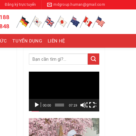
Đăng ký trực tuyến
mdgroup.human@gmail.com
 188
 848
TỨC
TUYỂN DỤNG
LIÊN HỆ
Trình
chơi
Video
00:00
07:19