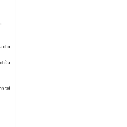
n.
ực nhà
 nhiều
nh tại