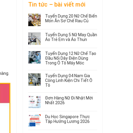
Tin tức – bài viết mới
Tuyển Dụng 20 Nữ Chế Biến
Món Ăn Sơ Chế Rau Củ
Không
có
Tuyển Dụng 5 Nữ May Quần
bình
Áo Trẻ Em và Áo Thun
luận
ở
Không
Tuyển
có
Tuyển Dụng 12 Nữ Chế Tạo
Dụng
bình
Đầu Nối Dây Điện Dùng
20
luận
Trong Ô Tô Máy Móc
ở
Nữ
Tuyển
Không
Chế
hàng.
Dụng
có
Biến
Tuyển Dụng 04 Nam Gia
5
bình
Món
Công Linh Kiện Chi Tiết Ô
Nữ
luận
Ăn
Tô
ở
May
Sơ
Không
Tuyển
Quần
Chế
có
Dụng
Áo
Rau
Đơn Hàng Nữ Đi Nhật Mới
bình
12
Trẻ
Củ
Nhất 2026
luận
Nữ
Em
Không
ở
Chế
và
có
Tuyển
Tạo
Áo
Du Học Singapore Thực
bình
Dụng
Đầu
Thun
Tập Hưởng Lương 2026
luận
04
Nối
ở
Không
Nam
Dây
Đơn
có