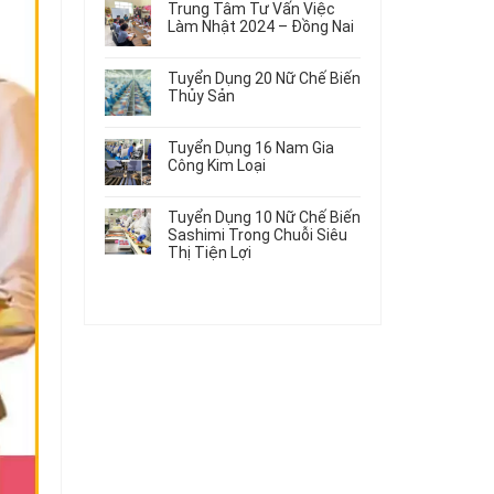
Gia
Điện
Trung Tâm Tư Vấn Việc
Hàng
bình
Công
Dùng
Làm Nhật 2024 – Đồng Nai
Nữ
luận
Linh
Trong
ở
Không
Đi
Kiện
Ô
Du
có
Nhật
Chi
Tuyển Dụng 20 Nữ Chế Biến
Tô
Học
bình
Mới
Tiết
Thủy Sản
Máy
Singapore
luận
Nhất
Ô
Móc
ở
Không
Thực
2026
Tô
Trung
có
Tập
Tuyển Dụng 16 Nam Gia
Tâm
bình
Hưởng
Công Kim Loại
Tư
luận
Lương
ở
Không
Vấn
2026
Tuyển
có
Việc
Tuyển Dụng 10 Nữ Chế Biến
Dụng
bình
Làm
Sashimi Trong Chuỗi Siêu
20
luận
Nhật
Thị Tiện Lợi
ở
Nữ
2024
Tuyển
Không
Chế
–
Dụng
có
Biến
Đồng
16
bình
Thủy
Nai
Nam
luận
Sản
ở
Gia
Tuyển
Công
Dụng
Kim
10
Loại
Nữ
Chế
Biến
Sashimi
Trong