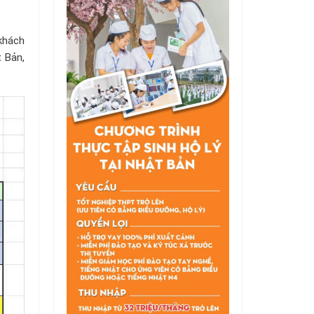
khách
t Bản,