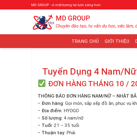
Bỏ
MD GROUP - vì một tương lai tươi sáng hơn
qua
MD GROUP
nội
dung
Chuyên đào tạo, tư vấn du học, việc làm, 
TRANG CHỦ
GIỚI THIỆU
Tuyển Dụng 4 Nam/Nữ 
ĐƠN HÀNG THÁNG 10 / 2
THÔNG BÁO ĐƠN HÀNG NAM/NỮ – NHẬT B
–
Đơn hàng
: Gọi món, sắp xếp đồ ăn, phục vụ k
–
Địa điểm
: HYOGO
–
Số lượng
: 4 nam/nữ
–
Tuổi
: 21 – 35 tuổi
–
Thuận tay
: Phải