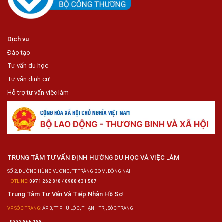
Dịch vụ
Đào tạo
Tư vấn du học
Tư vấn định cư
Hỗ trợ tư vấn việc làm
TRUNG TÂM TƯ VẤN ĐỊNH HƯỚNG DU HỌC VÀ VIỆC LÀM
SỐ 2, ĐƯỜNG HÙNG VƯƠNG, TT TRẢNG BOM, ĐỒNG NAI
HOTLINE:
0971 262 848 / 0988 631 587
Trung Tâm Tư Vấn Và Tiếp Nhận Hồ Sơ
VP SÓC TRĂNG:
ẤP 3, TT PHÚ LỘC, THẠNH TRỊ, SÓC TRĂNG
-
0332 865 188