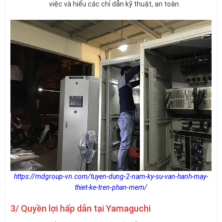
việc và hiểu các chỉ dẫn kỹ thuật, an toàn.
https://mdgroup-vn.com/tuyen-dung-2-nam-ky-su-van-hanh-may-
thiet-ke-tren-phan-mem/
3/ Quyền lợi hấp dẫn tại Yamaguchi