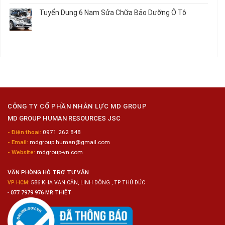
Chế
Dụng
bình
Tuyển Dụng 6 Nam Sửa Chữa Bảo Dưỡng Ô Tô
Biến
16
luận
Sashimi
Nam
ở
Không
Trong
Gia
Tuyển
có
Chuỗi
Công
Dụng
bình
Siêu
Kim
12
luận
Thị
Loại
Nam
ở
Tiện
Đóng
Tuyển
Lợi
Gói
Dụng
Công
6
Nghiệp
Nam
Hyogo
Sửa
Chữa
CÔNG TY CỔ PHẦN NHÂN LỰC MD GROUP
Bảo
MD GROUP HUMAN RESOURCES JSC
Dưỡng
Ô
- Điện thoại:
0971 262 848
Tô
- Email:
mdgroup.human@gmail.com
- Website:
mdgroup-vn.com
VĂN PHÒNG HỖ TRỢ TƯ VẤN
VP HCM:
586 KHA VẠN CÂN, LINH ĐÔNG , TP THỦ ĐỨC
-
077 7979 976 MR THIẾT