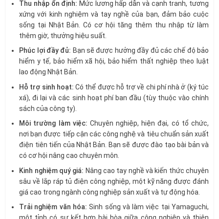
Thu nhập ổn định:
Mức lương hấp dẫn và cạnh tranh, tương
xứng với kinh nghiệm và tay nghề của bạn, đảm bảo cuộc
sống tại Nhật Bản. Có cơ hội tăng thêm thu nhập từ làm
thêm giờ, thưởng hiệu suất.
Phúc lợi đầy đủ:
Bạn sẽ được hưởng đầy đủ các chế độ bảo
hiểm y tế, bảo hiểm xã hội, bảo hiểm thất nghiệp theo luật
lao động Nhật Bản.
Hỗ trợ sinh hoạt:
Có thể được hỗ trợ về chi phí nhà ở (ký túc
xá), đi lại và các sinh hoạt phí ban đầu (tùy thuộc vào chính
sách của công ty).
Môi trường làm việc:
Chuyên nghiệp, hiện đại, có tổ chức,
nơi bạn được tiếp cận các công nghệ và tiêu chuẩn sản xuất
điện tiên tiến của Nhật Bản. Bạn sẽ được đào tạo bài bản và
có cơ hội nâng cao chuyên môn.
Kinh nghiệm quý giá:
Nâng cao tay nghề và kiến thức chuyên
sâu về lắp ráp tủ điện công nghiệp, một kỹ năng được đánh
giá cao trong ngành công nghiệp sản xuất và tự động hóa.
Trải nghiệm văn hóa:
Sinh sống và làm việc tại Yamaguchi,
một tỉnh có sự kết hợp hài hòa giữa công nghiệp và thiên