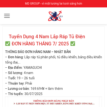
Bỏ
MD GROUP - vì một tương lai tươi sáng hơn
qua
nội
dung
Tuyển Dụng 4 Nam Lắp Ráp Tủ Điện
ĐƠN HÀNG THÁNG 7/ 2025
THÔNG BÁO ĐƠN HÀNG NAM – NHẬT BẢN
–
Đơn hàng:
Lắp ráp tủ phân phối, tủ điều khiển, bảng điều khiển
tổng đại,…
–
Địa điểm:
YAMAGUCHI
–
Số lượng:
4 nam
–
Tuổi:
19 – 26 tuổi
–
Thuận tay:
Phải
–
Lương cơ bản:
169.694¥ + làm thêm
–
Thi tuyển:
30/07/2025