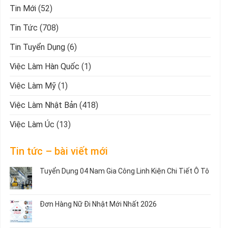
Tin Mới
(52)
Tin Tức
(708)
Tin Tuyển Dụng
(6)
Việc Làm Hàn Quốc
(1)
Việc Làm Mỹ
(1)
Việc Làm Nhật Bản
(418)
Việc Làm Úc
(13)
Tin tức – bài viết mới
Tuyển Dụng 04 Nam Gia Công Linh Kiện Chi Tiết Ô Tô
Không
có
bình
Đơn Hàng Nữ Đi Nhật Mới Nhất 2026
luận
ở
Không
Tuyển
có