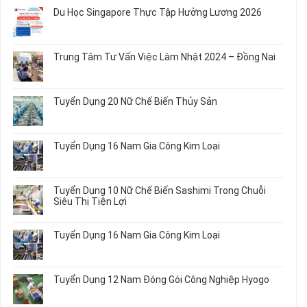
Dụng
bình
Du Học Singapore Thực Tập Hưởng Lương 2026
04
luận
Nam
ở
Không
Gia
Đơn
có
Công
Hàng
bình
Trung Tâm Tư Vấn Việc Làm Nhật 2024 – Đồng Nai
Linh
Nữ
luận
Kiện
Đi
ở
Không
Chi
Nhật
Du
có
Tiết
Mới
Học
bình
Ô
Tuyển Dụng 20 Nữ Chế Biến Thủy Sản
Nhất
Singapore
luận
Tô
2026
Thực
ở
Không
Tập
Trung
có
Hưởng
Tâm
bình
Tuyển Dụng 16 Nam Gia Công Kim Loại
Lương
Tư
luận
2026
Vấn
ở
Không
Việc
Tuyển
có
Làm
Dụng
bình
Tuyển Dụng 10 Nữ Chế Biến Sashimi Trong Chuỗi
Nhật
20
luận
Siêu Thị Tiện Lợi
2024
Nữ
ở
–
Chế
Tuyển
Không
Đồng
Biến
Dụng
có
Nai
Tuyển Dụng 16 Nam Gia Công Kim Loại
Thủy
16
bình
Sản
Nam
luận
Không
Gia
ở
có
Công
Tuyển
bình
Tuyển Dụng 12 Nam Đóng Gói Công Nghiệp Hyogo
Kim
Dụng
luận
Loại
10
ở
Không
Nữ
Tuyển
có